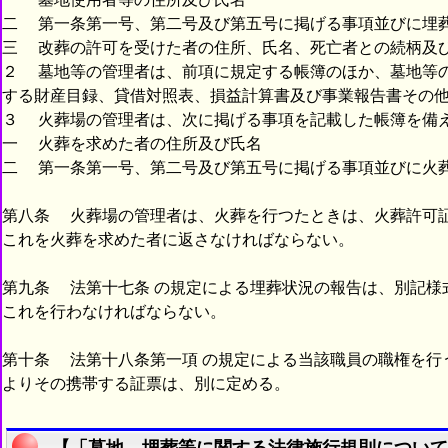
二 第一条第一号、第二号及び第五号に掲げる事項並びに埋
三 改葬の許可を受けた者の住所、氏名、死亡者との続柄及
２ 墓地等の管理者は、前項に規定する帳簿のほか、墓地等
する財産目録、貸借対照表、損益計算書及び事業報告書その
３ 火葬場の管理者は、次に掲げる事項を記載した帳簿を備
一 火葬を求めた者の住所及び氏名
二 第一条第一号、第二号及び第五号に掲げる事項並びに火
第八条 火葬場の管理者は、火葬を行つたときは、火葬許可
これを火葬を求めた者に返さなければならない。
第九条 法第十七条 の規定による埋葬状況の報告は、別記様
これを行わなければならない。
第十条 法第十八条第一項 の規定による当該職員の職権を行
よりその携帯する証票は、別に定める。