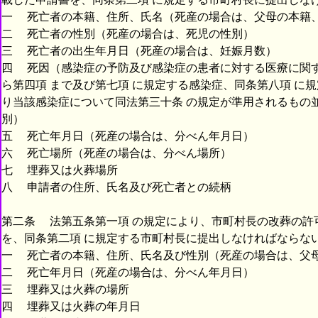
一 死亡者の本籍、住所、氏名（死産の場合は、父母の本籍
二 死亡者の性別（死産の場合は、死児の性別）
三 死亡者の出生年月日（死産の場合は、妊娠月数）
四 死因（感染症の予防及び感染症の患者に対する医療に関す
ら第四項 まで及び第七項 に規定する感染症、同条第八項 に
り当該感染症について同法第三十条 の規定が準用されるもの
別）
五 死亡年月日（死産の場合は、分べん年月日）
六 死亡場所（死産の場合は、分べん場所）
七 埋葬又は火葬場所
八 申請者の住所、氏名及び死亡者との続柄
第二条 法第五条第一項 の規定により、市町村長の改葬の許
を、同条第二項 に規定する市町村長に提出しなければならな
一 死亡者の本籍、住所、氏名及び性別（死産の場合は、父
二 死亡年月日（死産の場合は、分べん年月日）
三 埋葬又は火葬の場所
四 埋葬又は火葬の年月日