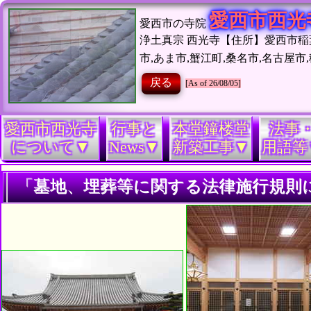
愛西市西光
愛西市の寺院
浄土真宗 西光寺【住所】愛西市稲葉町
市,あま市,蟹江町,桑名市,名古屋市
戻る
[As of 26/08/05]
愛西市西光寺
行事と
本堂鐘楼堂
法事
について▼
News▼
新築工事▼
用語等
「墓地、埋葬等に関する法律施行規則について」|