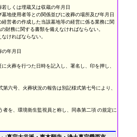
葬若しくは埋蔵又は収蔵の年月日
び墓地使用者等との関係並びに改葬の場所及び年月日
の経営者の作成した当該墓地等の経営に係る業務に関
他の財務に関する書類を備えなければならない。
えなければならない。
葬の年月日
証に火葬を行つた日時を記入し、署名し、印を押し、
式第六号、火葬状況の報告は別記様式第七号により、
う者を、環境衛生監視員と称し、同条第二項 の規定に
【「墓地、埋葬等に関する法律施行規則について」|真宗大谷派・東本願寺・浄土真宗愛西市の寺院西光寺】の説明終了