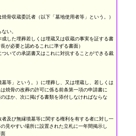
は焼骨収蔵委託者（以下「墓地使用者等」という。）
らない。
作成した埋葬若しくは埋蔵又は収蔵の事実を証する書
村長が必要と認めるこれに準ずる書面）
についての承諾書又はこれに対抗することができる裁
墳墓等」という。）に埋葬し、又は埋蔵し、若しくは
又は焼骨の改葬の許可に係る前条第一項の申請書に
類のほか、次に掲げる書類を添付しなければならな
故者及び無縁墳墓等に関する権利を有する者に対し一
等の見やすい場所に設置された立札に一年間掲示し
書面