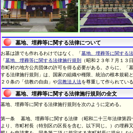
墓地、埋葬等に関する法律について
お墓は誰でも作れるわけではなく、「
墓地、埋葬等に関する
「
墓地、埋葬等に関する法律施行規則
（昭和２３年７月１３日
市町村の地方公共団体の許可を得る必要がある。さらに、「
する法律施行規則」は、国家の組織や権限、統治の根本規範
２０条の「信教の自由」や
宗教法人法
を尊重して作られてい
墓地、埋葬等に関する法律施行規則の全文
墓地、埋葬等に関する法律施行規則を次のように定める。
第一条 墓地、埋葬等に関する法律 （昭和二十三年法律第四
より、市町村長（特別区の区長を含む。以下同じ。）の埋葬
載した申請書を、同条第二項 に規定する市町村長に提出しな