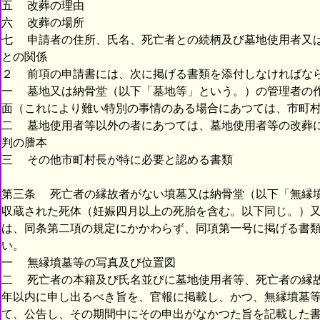
五 改葬の理由
六 改葬の場所
七 申請者の住所、氏名、死亡者との続柄及び墓地使用者又
との関係
２ 前項の申請書には、次に掲げる書類を添付しなければな
一 墓地又は納骨堂（以下「墓地等」という。）の管理者の
面（これにより難い特別の事情のある場合にあつては、市町
二 墓地使用者等以外の者にあつては、墓地使用者等の改葬
判の謄本
三 その他市町村長が特に必要と認める書類
第三条 死亡者の縁故者がない墳墓又は納骨堂（以下「無縁
収蔵された死体（妊娠四月以上の死胎を含む。以下同じ。）
は、同条第二項の規定にかかわらず、同項第一号に掲げる書
い。
一 無縁墳墓等の写真及び位置図
二 死亡者の本籍及び氏名並びに墓地使用者等、死亡者の縁
年以内に申し出るべき旨を、官報に掲載し、かつ、無縁墳墓
て、公告し、その期間中にその申出がなかつた旨を記載した