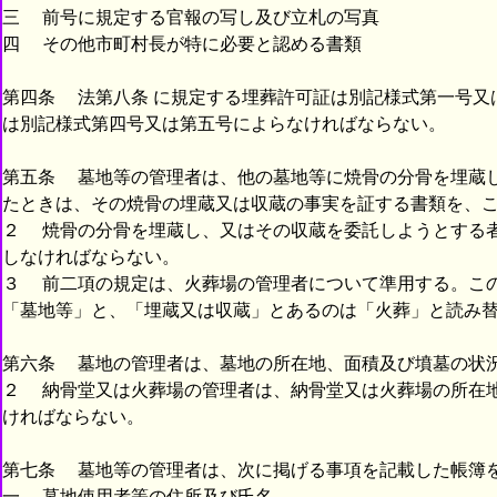
三 前号に規定する官報の写し及び立札の写真
四 その他市町村長が特に必要と認める書類
第四条 法第八条 に規定する埋葬許可証は別記様式第一号又
は別記様式第四号又は第五号によらなければならない。
第五条 墓地等の管理者は、他の墓地等に焼骨の分骨を埋蔵
たときは、その焼骨の埋蔵又は収蔵の事実を証する書類を、
２ 焼骨の分骨を埋蔵し、又はその収蔵を委託しようとする
しなければならない。
３ 前二項の規定は、火葬場の管理者について準用する。こ
「墓地等」と、「埋蔵又は収蔵」とあるのは「火葬」と読み
第六条 墓地の管理者は、墓地の所在地、面積及び墳墓の状
２ 納骨堂又は火葬場の管理者は、納骨堂又は火葬場の所在
ければならない。
第七条 墓地等の管理者は、次に掲げる事項を記載した帳簿
一 墓地使用者等の住所及び氏名