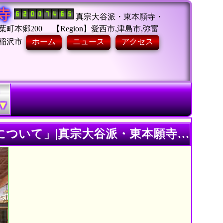
寺
真宗大谷派・東本願寺・
本郷200 【Region】愛西市,津島市,弥富
,稲沢市
ホーム
ニュース
アクセス
・
▼
真宗大谷派・東本願寺・浄土真宗愛西市西光寺