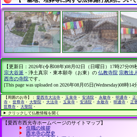
【更新日：2026年(令和08年)08月02日（日曜日）17時27分09秒】 
宗大谷派
・浄土真宗・東本願寺（お東）の
仏教寺院
宗教法
西市の寺院
です。
[This page was uploaded on 2026年08月05日(Wednesday)08時1
【周囲のお寺】：
愛西市大法寺
・
玉泉寺
・
安清院
・
永敬寺
・
明通寺
・
正
寺
・
世尊寺
・
大聖院
・
大法寺
・
玉泉寺
・
安清院
・
永敬寺
・
明通寺
・
正
世尊寺
・
大聖院
・
クリックして仏教情報を開く
【愛西市西光寺ホームページのサイトマップ】
住職の挨拶
西光寺の歴史