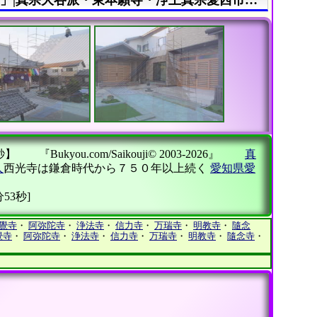
『Bukyou.com/Saikouji© 2003-2026』
真
人
西光寺は鎌倉時代から７５０年以上続く
愛知県愛
4分53秒]
覺寺
・
阿弥陀寺
・
浄法寺
・
信力寺
・
万瑞寺
・
明教寺
・
隨念
覺寺
・
阿弥陀寺
・
浄法寺
・
信力寺
・
万瑞寺
・
明教寺
・
隨念寺
・