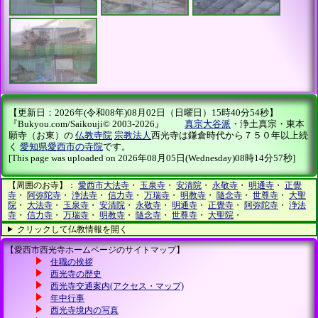
【更新日：2026年(令和08年)08月02日（日曜日）15時40分54秒】
『Bukyou.com/Saikouji© 2003-2026』
真宗大谷派
・浄土真宗・東本
願寺（お東）の
仏教寺院
宗教法人
西光寺は鎌倉時代から７５０年以上続
く
愛知県愛西市の寺院
です。
[This page was uploaded on 2026年08月05日(Wednesday)08時14分57秒]
【周囲のお寺】：
愛西市大法寺
・
玉泉寺
・
安清院
・
永敬寺
・
明通寺
・
正覺
寺
・
阿弥陀寺
・
浄法寺
・
信力寺
・
万瑞寺
・
明教寺
・
隨念寺
・
世尊寺
・
大聖
院
・
大法寺
・
玉泉寺
・
安清院
・
永敬寺
・
明通寺
・
正覺寺
・
阿弥陀寺
・
浄法
寺
・
信力寺
・
万瑞寺
・
明教寺
・
隨念寺
・
世尊寺
・
大聖院
・
クリックして仏教情報を開く
【愛西市西光寺ホームページのサイトマップ】
住職の挨拶
西光寺の歴史
西光寺交通案内(アクセス・マップ)
年中行事
西光寺境内の写真