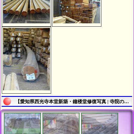
【愛知県西光寺本堂新築・鐘楼堂修復写真 | 寺院の新築・修復工事履歴】の説明終了