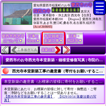
愛西市の寺
愛知県愛西市稲葉町のお寺
院西光寺
真宗大
谷派・東本願寺・浄土真宗 西光寺【住所】
愛西市稲葉町本郷200 【Region】愛西市,津島市,
弥富市,あま市,蟹江町,桑名市,名古屋市,稲沢市
[As of 26/08/05]
愛西市西光寺
行事と
本堂鐘楼堂
法事・
について▼
News▼
新築工事▼
用語等▼
工事履歴写真
落慶法要
愛西市のお寺西光寺本堂新築・鐘楼堂修復写真 | 寺院の新築・修復工事履歴
西光寺本堂新築工事の趣意書（寄付をお願いすることはありません）
本堂新築の趣意書（お檀家の皆様に寄付をお願いすることはありません）
本堂新築にあたり、お檀家の皆様に対して寄付・御懇志・ご寄
進・浄財などをお願いすることは一切ありません。
【西光寺本堂新築工事の趣意書】
、
【H29/10/14 落慶法要の写
真】