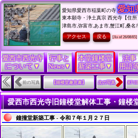
愛知
愛知県愛西市稲葉町の寺
東本願寺・浄土真宗 西光寺【住所】愛
津島市,弥富市,あま市,蟹江町,桑名
アクセス
戻る
[As of 26/08/05]
愛西市西光寺
行事と
本堂鐘楼堂
法事
について▼
News▼
新築工事▼
用語
前の写真
【鐘楼堂趣意書】
次の写真
R7/10
愛西市西光寺旧鐘楼堂解体工事・鐘楼堂新築工事 - 令
鐘撞堂新築工事 - 令和７年１月２７日