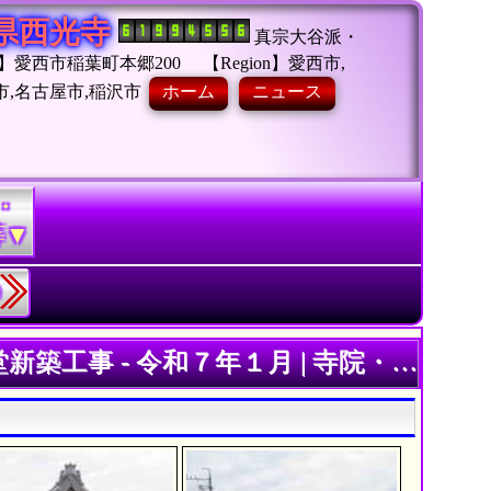
県西光寺
真宗大谷派・
西市稲葉町本郷200 【Region】愛西市,
市,名古屋市,稲沢市
ホーム
ニュース
・
等▼
和７年１月 | 寺院・お寺の建築工事履歴写真