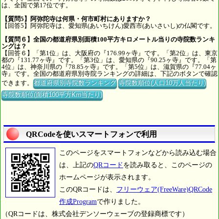
は、全国で第17位です。
【質問5】阿弥陀寺は何県・何市町村にありますか？
【回答5】阿弥陀寺は、愛知県(あいちけん)愛西市(あいさいし)の仏閣です。
【質問６】全国の都道府県別面積100平方キロメートル当りの寺院数ランキ
ングは？
【回答６】「第1位」は、大阪府の『176.99ヶ寺』です。「第2位」は、東京
都の『131.77ヶ寺』です。「第3位」は、愛知県の『90.25ヶ寺』です。「第
4位」は、神奈川県の『78.85ヶ寺』です。「第5位」は、滋賀県の『77.04ヶ
寺』です。全国の都道府県別寺院ランキングの詳細は、下記のボタンで確認
できます。
都道府県別寺院数ランキング
寺院数順位(人口10万人当たり)
寺院数順位(面積100平方Km当たり)
QRCodeを使いスマートフォンで利用
このページをスマートフォンなどから読み込む場合
は、上記の
QRコード
を読み取ると、このページの
ホームページが表示されます。
このQRコードは、
フリーウェア(FreeWare)QRCode
作成Program
で作りました。
（QRコードは、株式会社デンソーウェーブの登録商標です）