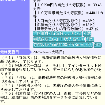
カ寺
【１０Km四方当たりの寺院数】＝139.43
カ寺
【１０万世帯当たりの寺院数】＝440.11カ
寺
【人口当たりの寺院数順位】＝488位
【面積当たりの寺院数順位】＝181位
【世帯数当たりの寺院数順位】＝421位
市区町村別寺院数ランキング
別窓
寺院数順位(人口10万人当たり)
別窓
寺院数順位(面積100平方Km当たり)
別窓
最終更新日
2026-07-28(火曜日)
（＊１）「寺院名」は、法務省法務局の宗教法人登記情報に
基づき表示しております。
（＊２）宗派名の一部は、ＡＩを利用してインターネット経
由で情報を収集しているため、データに誤りがある場合があ
ります。
（＊３）「住所」は、法務省法務局の宗教法人登記情報に基
づき表示しております。
（＊４）「宗教法人番号」は、国税庁の法人番号情報に基づ
き表示しております。
（＊５）都道府県・市区町村の人口、面積、世帯数などの情
報は、総務庁統計局の国勢調査データを基に計算していま
す。