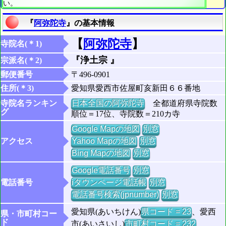
い。
『
阿弥陀寺
』の基本情報
【
阿弥陀寺
】
寺院名(＊1)
『浄土宗 』
宗派名(＊2)
郵便番号
〒496-0901
住所(＊3)
愛知県愛西市佐屋町亥新田６６番地
寺院名ランキン
日本全国の阿弥陀寺
全都道府県寺院数
グ
順位＝17位、寺院数＝210カ寺
Google Mapの地図
別窓
アクセス
Yahoo Mapの地図
別窓
Bing Mapの地図
別窓
Google電話番号
別窓
電話番号
iタウンページ電話帳
別窓
電話番号検索(jpnumber)
別窓
愛知県(あいちけん)
県コード = 23
、愛西
県・市町村コー
ド
市(あいさいし)
市町村コード = 232