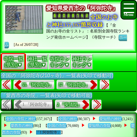
愛知県愛西市の『阿弥陀寺』
全国のお寺
と神社157,167箇所収録
【『全
国のお寺の全リスト』：名前別全国寺院ランキ
ング発信ホームページ】《寺院サーチ》
ホー
ム
[As of 26/07/28]
寺院一覧
神社一覧
寺院ラン
神社ラン
(県別)▼
(県別)▼
キング▼
キング▼
全国の「阿弥陀寺(210ヶ寺)」一覧表(矢印で移動可)
55.『阿弥陀寺』
57.『阿弥陀寺』
「愛西市の寺院」一覧表(矢印で移動可能)
1.『阿弥陀寺』
2.『安清院』
【
全国の寺院と神社
(157,167)】 【
全国の神社
(80,507)
愛知県の神社
(3,241)
愛西市の神社
(86)】 【
全国の寺院
(76,660)
愛知県の寺院
(4,668)
愛
西市の寺院
(93)
「1.阿弥陀寺」
】