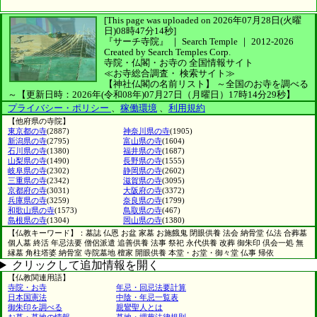
[This page was uploaded on 2026年07月28日(火曜
日)08時47分14秒]
『サーチ寺院』 ｜ Search Temple
｜
2012-2026
Created by
Search Temples Corp.
寺院・仏閣・お寺の
全国情報サイト
≪お寺総合調査・
検索サイト≫
【神社仏閣の名前リスト】
～全国のお寺を調べる
～
【更新日時：2026年(令和08年)07月27日（月曜日）17時14分29秒】
プライバシー・ポリシー
、
稼働環境
、
利用規約
【他府県の寺院】
東京都の寺
(2887)
神奈川県の寺
(1905)
新潟県の寺
(2795)
富山県の寺
(1604)
石川県の寺
(1380)
福井県の寺
(1687)
山梨県の寺
(1490)
長野県の寺
(1555)
岐阜県の寺
(2302)
静岡県の寺
(2602)
三重県の寺
(2342)
滋賀県の寺
(3095)
京都府の寺
(3031)
大阪府の寺
(3372)
兵庫県の寺
(3259)
奈良県の寺
(1799)
和歌山県の寺
(1573)
鳥取県の寺
(467)
島根県の寺
(1304)
岡山県の寺
(1380)
【仏教キーワード】：墓誌 仏恩 お盆 家墓 お施餓鬼 閉眼供養 法会 納骨堂 仏法 合葬墓
個人墓 終活 年忌法要 僧侶派遣 追善供養 法事 祭祀 永代供養 改葬 御朱印 倶会一処 無
縁墓 角柱塔婆 納骨室 寺院墓地 檀家 開眼供養 本堂・お堂・御々堂 仏事 帰依
クリックして追加情報を開く
【仏教関連用語】
寺院・お寺
年忌・回忌法要計算
日本国憲法
中陰・年忌一覧表
御朱印を調べる
親鸞聖人とは
お墓・墓地の情報
墓地・埋葬法律規則