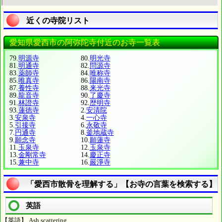
近くの寺院リスト
愛知県愛西市の阿弥陀寺付近のお寺一覧表
79.
明源寺
80.
明光寺
81.
明通寺
82.
問源寺
83.
薬師寺
84.
唯称寺
85.
唯真寺
86.
陽南寺
87.
養性寺
88.
来光寺
89.
龍音寺
90.
了慶寺
91.
林證寺
92.
歴明寺
93.
蓮徳寺
2.
安清院
3.
安泉寺
4.
一心寺
5.
引接寺
6.
永敬寺
7.
円通寺
8.
釜地蔵寺
9.
願念寺
10.
願蓮寺
11.
玉泉寺
12.
玉泉寺
13.
金剛常寺
14.
慶正寺
15.
兼中寺
16.
嚴淨寺
「愛西市散骨を理解する」【お寺の言葉を検索する】
英語
【英語】 Ash scattering