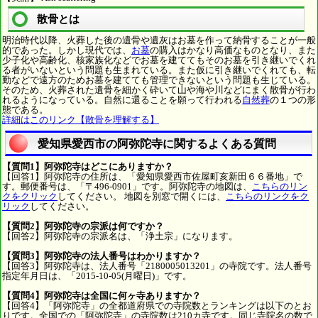
散骨とは
明治時代以降、火葬した後の遺骨や遺灰はお墓を作って納骨することが一般
的であった。しかし現代では、
お墓
の購入はかなり高価なものとなり、また
少子化や高齢化、核家族化などでお墓を建ててもそのお墓を引き継いでくれ
る者がいないという問題も生まれている。また仮に引き継いでくれても、転
勤などで遠方のためお墓を建てても管理できないという問題も生じている。
そのため、火葬された遺骨を細かく砕いて山や海や川などにまく散骨が行わ
れるようになっている。自然に還ることを願って行われる
自然葬
の１つの形
態である。
詳細はこのリンク【散骨を理解する】
愛知県愛西市の阿弥陀寺に関するよくある質問
【質問1】阿弥陀寺はどこにありますか？
【回答1】阿弥陀寺の住所は、「愛知県愛西市佐屋町亥新田６６番地」で
す。郵便番号は、「〒496-0901」です。阿弥陀寺の地図は、
こちらのリン
クをクリック
してください。 地図を別窓で開くには、
こちらのリンクをク
リック
してください。
【質問2】阿弥陀寺の宗派は何ですか？
【回答2】阿弥陀寺の宗派名は、「浄土宗」になります。
【質問3】阿弥陀寺の法人番号はわかりますか？
【回答3】阿弥陀寺は、法人番号「2180005013201」の寺院です。法人番号
指定年月日は、「2015-10-05(月曜日)」です。
【質問4】阿弥陀寺は全国に何ヶ寺ありますか？
【回答4】「阿弥陀寺」の全都道府県での寺院数とランキングは以下のとお
りです。全国での「阿弥陀寺」の寺院数は210カ寺です。同じ寺院名の数で