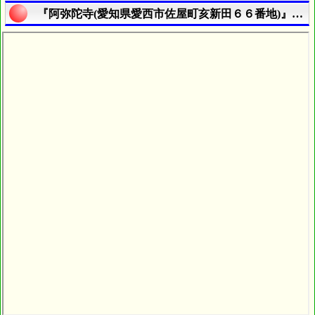
『阿弥陀寺(愛知県愛西市佐屋町亥新田６６番地)』の