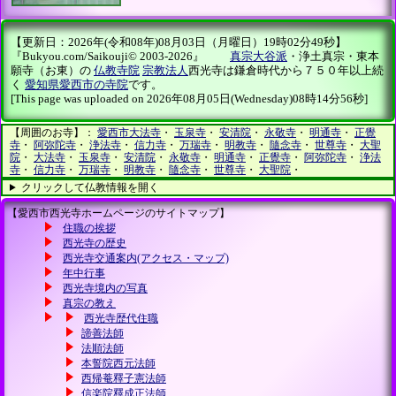
【更新日：2026年(令和08年)08月03日（月曜日）19時02分49秒】
『Bukyou.com/Saikouji© 2003-2026』
真宗大谷派
・浄土真宗・東本
願寺（お東）の
仏教寺院
宗教法人
西光寺は鎌倉時代から７５０年以上続
く
愛知県愛西市の寺院
です。
[This page was uploaded on 2026年08月05日(Wednesday)08時14分56秒]
【周囲のお寺】：
愛西市大法寺
・
玉泉寺
・
安清院
・
永敬寺
・
明通寺
・
正覺
寺
・
阿弥陀寺
・
浄法寺
・
信力寺
・
万瑞寺
・
明教寺
・
隨念寺
・
世尊寺
・
大聖
院
・
大法寺
・
玉泉寺
・
安清院
・
永敬寺
・
明通寺
・
正覺寺
・
阿弥陀寺
・
浄法
寺
・
信力寺
・
万瑞寺
・
明教寺
・
隨念寺
・
世尊寺
・
大聖院
・
クリックして仏教情報を開く
【愛西市西光寺ホームページのサイトマップ】
住職の挨拶
西光寺の歴史
西光寺交通案内(アクセス・マップ)
年中行事
西光寺境内の写真
真宗の教え
西光寺歴代住職
諦善法師
法順法師
本誓院西元法師
西帰菴釋子憲法師
信楽院釋成正法師