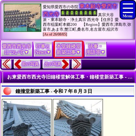
東本願寺愛西市
愛知県愛西市の寺院
西光寺
真宗大谷
派・東本願寺・浄土真宗 西光寺【住所】愛
西市稲葉町本郷200 【Region】愛西市,津島市,弥
富市,あま市,蟹江町,桑名市,名古屋市,稲沢市
[As of 26/08/05]
愛西市西光寺
行事と
本堂鐘楼堂
法事・
について▼
News▼
新築工事▼
用語等▼
前の写真
次の写真
お東愛西市西光寺旧鐘楼堂解体工事・鐘楼堂新築工事 - 令和７年８月-９月 | 寺院・お寺の建築工事履歴写真
鐘撞堂新築工事 - 令和７年８月３日