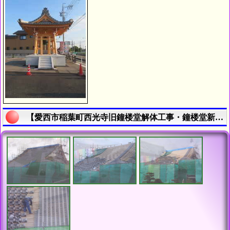
【愛西市稲葉町西光寺旧鐘楼堂解体工事・鐘楼堂新築工事 - 令和７年８月-９月 | 寺院・お寺の建築工事履歴写真】の説明終了