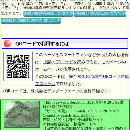
4位」は、山梨県の『178.46ヶ寺』です。「第5位」は、和歌山県の『163.25
ヶ寺』です。全国の都道府県別寺院ランキングの詳細は、下記のボタンで確
認できます。
都道府県別寺院数ランキング
寺院数順位(人口10万人当たり)
寺院数順位(面積100平方Km当たり)
QRコードで利用するには
このページをスマートフォンなどから読み込む場合
は、上記の
QRコード
を読み取ると、このページの
ホームページが表示されます。
このQRコードは、
完全永久100%無料QRコード作成
プログラム
で作りました。
（QRコードは、株式会社デンソーウェーブの登録商標です）
[This page was uploaded on 2026年07月28日(火曜
日)08時47分23秒]
『サーチ寺院』 ｜ Search Temple
｜
2012-2026
Created by
Search Temples Corp.
寺院・仏閣・お寺の
全国情報サイト
≪お寺総合調査・
検索サイト≫
【日本の寺院の徹底的な調査・研究】
～全国のお