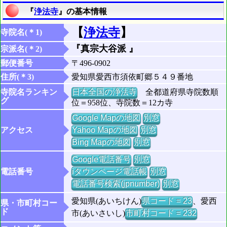
『
浄法寺
』の基本情報
【
浄法寺
】
寺院名(＊1)
『真宗大谷派 』
宗派名(＊2)
郵便番号
〒496-0902
住所(＊3)
愛知県愛西市須依町郷５４９番地
寺院名ランキン
日本全国の浄法寺
全都道府県寺院数順
グ
位＝958位、寺院数＝12カ寺
Google Mapの地図
別窓
アクセス
Yahoo Mapの地図
別窓
Bing Mapの地図
別窓
Google電話番号
別窓
電話番号
iタウンページ電話帳
別窓
電話番号検索(jpnumber)
別窓
愛知県(あいちけん)
県コード = 23
、愛西
県・市町村コー
ド
市(あいさいし)
市町村コード = 232