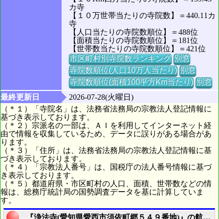
カ寺
【１０万世帯当たりの寺院数】＝440.11カ
寺
【人口当たりの寺院数順位】＝488位
【面積当たりの寺院数順位】＝181位
【世帯数当たりの寺院数順位】＝421位
市区町村別寺院数ランキング
別窓
寺院数順位(人口10万人当たり)
別窓
寺院数順位(面積100平方Km当たり)
別窓
最終更新日
2026-07-28(火曜日)
（＊１）「寺院名」は、法務省法務局の宗教法人登記情報に
基づき表示しております。
（＊２）宗派名の一部は、ＡＩを利用してインターネット経
由で情報を収集しているため、データに誤りがある場合があ
ります。
（＊３）「住所」は、法務省法務局の宗教法人登記情報に基
づき表示しております。
（＊４）「宗教法人番号」は、国税庁の法人番号情報に基づ
き表示しております。
（＊５）都道府県・市区町村の人口、面積、世帯数などの情
報は、総務庁統計局の国勢調査データを基に計算していま
す。
『浄法寺(愛知県愛西市須依町郷５４９番地)』の航空写