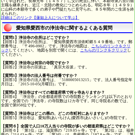
いて学ばれた。長禄元年（１４５７）に父の死去に伴い、本願寺第八世の留
主職を継承され、近江・北陸の教化につとめられる。明応８年（１４９９）
に山科の本願寺で多くの弟子や門徒たちに見守られ、８５年間のご生涯を終
えられた。
詳細はこのリンク【蓮如上人について学ぶ】
愛知県愛西市の浄法寺に関するよくある質問
【質問1】浄法寺の住所はどこですか？
【回答1】浄法寺の住所は、「愛知県愛西市須依町郷５４９番地」です。郵
便番号は、「〒496-0902」です。浄法寺の地図は、
こちらのリンクをクリ
ック
してください。 地図を別窓で開くには、
こちらのリンクをクリック
し
てください。
【質問2】浄法寺は何宗の寺院ですか？
【回答2】浄法寺の宗派は、「真宗大谷派」です。
【質問3】浄法寺の法人番号は何番ですか？
【回答3】浄法寺の法人番号は、「5180005013215」です。法人番号指定年
月日は、「2015-10-05(月曜日)」です。
【質問4】浄法寺はすべての都道府県で何ヶ寺ありますか？
【回答4】「浄法寺」の全都道府県での寺院数とランキングは以下のとおり
です。全国での「浄法寺」の寺院数は12カ寺です。同じ寺院名の数では、
全国で第958位です。
【質問5】浄法寺はどこの県の、どこの市町村にありますか？
【回答5】浄法寺は、愛知県(あいちけん)愛西市(あいさいし)の寺院です。
【質問６】全国で人口10万人当りの寺院が多いの都道府県はどこですか？
【回答６】「第1位」は、滋賀県の『219.05ヶ寺』です。「第2位」は、福井
県の『214.43ヶ寺』です。「第3位」は、島根県の『187.8ヶ寺』です。「第