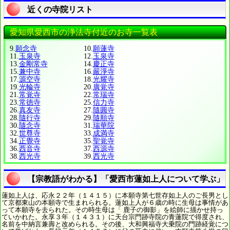
近くの寺院リスト
愛知県愛西市の浄法寺付近のお寺一覧表
9.
願念寺
10.
願蓮寺
11.
玉泉寺
12.
玉泉寺
13.
金剛常寺
14.
慶正寺
15.
兼中寺
16.
嚴淨寺
17.
源空寺
18.
光耀寺
19.
光輪寺
20.
廣覚寺
21.
常覚寺
22.
常瑞寺
23.
常徳寺
25.
信力寺
26.
真友寺
27.
隨圓寺
28.
隨行寺
29.
隨順寺
30.
隨念寺
31.
瑞華院
32.
世尊寺
33.
成満寺
34.
正覺寺
35.
聖覚寺
36.
西音寺
37.
西源寺
38.
西光寺
39.
西光寺
【宗教語がわかる】「愛西市蓮如上人について学ぶ」
蓮如上人は、応永２２年（１４１５）に本願寺第七世存如上人のご長男とし
て京都東山の本願寺で生まれられる。蓮如上人が６歳の時に生母は事情があ
って本願寺を去られた。その時生母は「 鹿子の御影」を絵師に描かせ持っ
ていかれた。永享３年（１４３１）に天台宗門跡寺院の青蓮院で得度され、
名前を中納言兼壽と改められる。その後、大和興福寺大乗院の門跡経覚につ