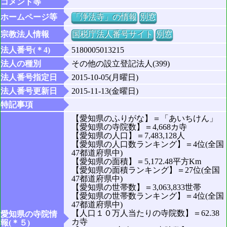
コメント等
ホームページ等
「浄法寺」の情報
別窓
宗教法人情報
国税庁法人番号サイト
別窓
法人番号(＊4)
5180005013215
法人の種別
その他の設立登記法人(399)
法人番号指定日
2015-10-05(月曜日)
法人番号更新日
2015-11-13(金曜日)
特記事項
【愛知県のふりがな】＝「あいちけん」
【愛知県の寺院数】＝4,668カ寺
【愛知県の人口】＝7,483,128人
【愛知県の人口数ランキング】＝4位(全国
47都道府県中)
【愛知県の面積】＝5,172.48平方Km
【愛知県の面積ランキング】＝27位(全国
47都道府県中)
【愛知県の世帯数】＝3,063,833世帯
【愛知県の世帯数ランキング】＝4位(全国
47都道府県中)
【人口１０万人当たりの寺院数】＝62.38
愛知県の寺院情
カ寺
報(＊５)