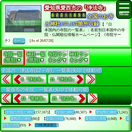
愛知県愛西市の『浄法寺』
全国のお寺
と神社157,167箇所収録
【『日
本国内の寺院の一覧表』：名前別日本国中の寺
院・仏閣順位情報ホームページ】《寺院サー
チ》
ホーム
[As of 26/07/28]
寺院一覧
神社一覧
寺院ラン
神社ラン
(県別)▼
(県別)▼
キング▼
キング▼
全国の「浄法寺(12ヶ寺)」一覧表(矢印で移動可)
9.『浄法寺』
11.『浄法寺』
「愛西市の寺院」一覧表(矢印で移動可能)
23.『常徳寺』
25.『信力寺』
【
全国の寺院と神社
(157,167)】 【
全国の神社
(80,507)
愛知県の神社
(3,241)
愛西市の神社
(86)】 【
全国の寺院
(76,660)
愛知県の寺院
(4,668)
愛
西市の寺院
(93)
「24.浄法寺」
】