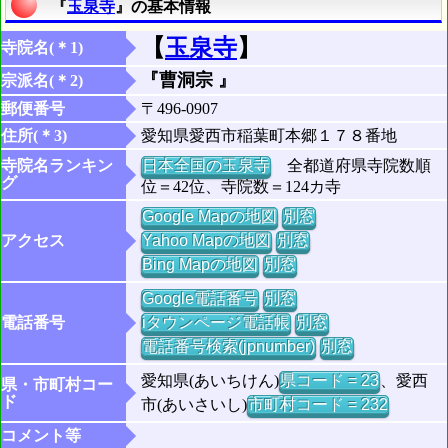
『
玉泉寺
』の基本情報
【
玉泉寺
】
寺院名(＊1)
『曹洞宗 』
宗派名(＊2)
郵便番号
〒496-0907
住所(＊3)
愛知県愛西市稲葉町本郷１７８番地
寺院名ランキン
日本全国の玉泉寺
全都道府県寺院数順
グ
位＝42位、寺院数＝124カ寺
Google Mapの地図
別窓
アクセス
Yahoo Mapの地図
別窓
Bing Mapの地図
別窓
Google電話番号
別窓
電話番号
iタウンページ電話帳
別窓
電話番号検索(jpnumber)
別窓
愛知県(あいちけん)
県コード = 23
、愛西
県・市町村コー
ド
市(あいさいし)
市町村コード = 232
コメント等