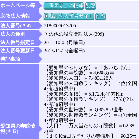
ホームページ等
「玉泉寺」の情報
別窓
宗教法人情報
国税庁法人番号サイト
別窓
法人番号(＊4)
7180005013205
法人の種別
その他の設立登記法人(399)
法人番号指定日
2015-10-05(月曜日)
法人番号更新日
2015-11-13(金曜日)
特記事項
【愛知県のふりがな】＝「あいちけん」
【愛知県の寺院数】＝4,668カ寺
【愛知県の人口】＝7,483,128人
【愛知県の人口数ランキング】＝4位(全国
47都道府県中)
【愛知県の面積】＝5,172.48平方Km
【愛知県の面積ランキング】＝27位(全国
47都道府県中)
【愛知県の世帯数】＝3,063,833世帯
【愛知県の世帯数ランキング】＝4位(全国
47都道府県中)
【人口１０万人当たりの寺院数】＝62.38
愛知県の寺院情
カ寺
報(＊５)
【１０Km四方当たりの寺院数】＝90.25カ