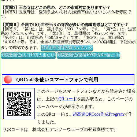
【質問5】玉泉寺はどこの県の、どこの市町村にありますか？
【回答5】玉泉寺は、愛知県(あいちけん)愛西市(あいさいし)の仏教寺院で
す。
【質問６】全国で10万世帯当りの寺院が多いの都道府県はどこですか？
【回答６】「第1位」は、福井県の『603.17ヶ寺』です。「第2位」は、滋賀
県の『575.76ヶ寺』です。「第3位」は、島根県の『492.06ヶ寺』です。
「第4位」は、山梨県の『450.18ヶ寺』です。「第5位」は、富山県の
『410.05ヶ寺』です。全国の都道府県別寺院ランキングの詳細は、下記のボ
タンで確認できます。
都道府県別寺院数ランキング
寺院数順位(人口10万人当たり)
寺院数順位(面積100平方Km当たり)
QRCodeを使いスマートフォンで利用
このページをスマートフォンなどから読み込む場合
は、上記の
QRコード
を読み取ると、このページの
ホームページが表示されます。
このQRコードは、
超高速QRCode作成Program
で作
りました。
（QRコードは、株式会社デンソーウェーブの登録商標です）