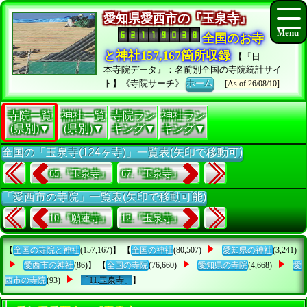
愛知県愛西市の『玉泉寺』
全国のお寺
と神社157,167箇所収録
【『日
本寺院データ』：名前別全国の寺院統計サイ
ト】《寺院サーチ》
ホーム
[As of 26/08/10]
寺院一覧
神社一覧
寺院ラン
神社ラン
(県別)▼
(県別)▼
キング▼
キング▼
全国の「玉泉寺(124ヶ寺)」一覧表(矢印で移動可)
65.『玉泉寺』
67.『玉泉寺』
「愛西市の寺院」一覧表(矢印で移動可能)
10.『願蓮寺』
12.『玉泉寺』
【
全国の寺院と神社
(157,167)】 【
全国の神社
(80,507)
愛知県の神社
(3,241)
愛西市の神社
(86)】 【
全国の寺院
(76,660)
愛知県の寺院
(4,668)
愛
西市の寺院
(93)
「11.玉泉寺」
】