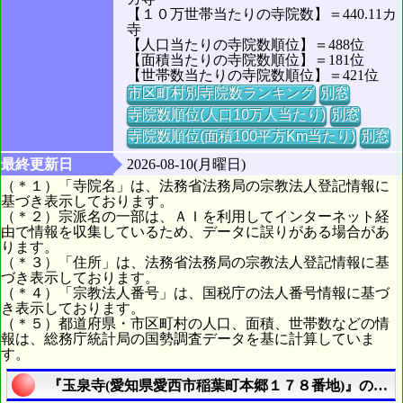
【１０万世帯当たりの寺院数】＝440.11カ
寺
【人口当たりの寺院数順位】＝488位
【面積当たりの寺院数順位】＝181位
【世帯数当たりの寺院数順位】＝421位
市区町村別寺院数ランキング
別窓
寺院数順位(人口10万人当たり)
別窓
寺院数順位(面積100平方Km当たり)
別窓
最終更新日
2026-08-10(月曜日)
（＊１）「寺院名」は、法務省法務局の宗教法人登記情報に
基づき表示しております。
（＊２）宗派名の一部は、ＡＩを利用してインターネット経
由で情報を収集しているため、データに誤りがある場合があ
ります。
（＊３）「住所」は、法務省法務局の宗教法人登記情報に基
づき表示しております。
（＊４）「宗教法人番号」は、国税庁の法人番号情報に基づ
き表示しております。
（＊５）都道府県・市区町村の人口、面積、世帯数などの情
報は、総務庁統計局の国勢調査データを基に計算していま
す。
『玉泉寺(愛知県愛西市稲葉町本郷１７８番地)』の航