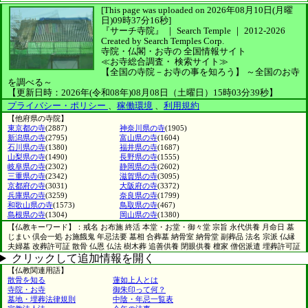
[This page was uploaded on 2026年08月10日(月曜
日)09時37分16秒]
『サーチ寺院』 ｜ Search Temple
｜
2012-2026
Created by
Search Temples Corp.
寺院・仏閣・お寺の
全国情報サイト
≪お寺総合調査・
検索サイト≫
【全国の寺院－お寺の事を知ろう】
～全国のお寺
を調べる～
【更新日時：2026年(令和08年)08月08日（土曜日）15時03分39秒】
プライバシー・ポリシー
、
稼働環境
、
利用規約
【他府県の寺院】
東京都の寺
(2887)
神奈川県の寺
(1905)
新潟県の寺
(2795)
富山県の寺
(1604)
石川県の寺
(1380)
福井県の寺
(1687)
山梨県の寺
(1490)
長野県の寺
(1555)
岐阜県の寺
(2302)
静岡県の寺
(2602)
三重県の寺
(2342)
滋賀県の寺
(3095)
京都府の寺
(3031)
大阪府の寺
(3372)
兵庫県の寺
(3259)
奈良県の寺
(1799)
和歌山県の寺
(1573)
鳥取県の寺
(467)
島根県の寺
(1304)
岡山県の寺
(1380)
【仏教キーワード】：戒名 お布施 終活 本堂・お堂・御々堂 宗旨 永代供養 月命日 墓
じまい 倶会一処 お施餓鬼 年忌法要 墓相 合葬墓 納骨室 納骨堂 副葬品 法名 宗派 仏縁
夫婦墓 改葬許可証 散骨 仏恩 仏法 樹木葬 追善供養 閉眼供養 檀家 僧侶派遣 埋葬許可証
クリックして追加情報を開く
【仏教関連用語】
散骨を知る
蓮如上人とは
寺院・お寺
御朱印って何？
墓地・埋葬法律規則
中陰・年忌一覧表