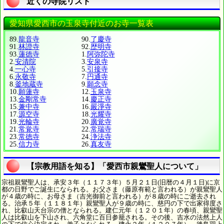
近くの寺院リスト
愛知県愛西市の玉泉寺付近のお寺一覧表
89.
龍音寺
90.
了慶寺
91.
林證寺
92.
歴明寺
93.
蓮徳寺
1.
阿弥陀寺
2.
安清院
3.
安泉寺
4.
一心寺
5.
引接寺
6.
永敬寺
7.
円通寺
8.
釜地蔵寺
9.
願念寺
10.
願蓮寺
12.
玉泉寺
13.
金剛常寺
14.
慶正寺
15.
兼中寺
16.
嚴淨寺
17.
源空寺
18.
光耀寺
19.
光輪寺
20.
廣覚寺
21.
常覚寺
22.
常瑞寺
23.
常徳寺
24.
浄法寺
25.
信力寺
26.
真友寺
【宗教用語を知る】「愛西市親鸞聖人について」
宗祖親鸞聖人は、承安３年（１１７３年）５月２１日(旧暦の４月１日)に京
都の日野でご誕生になられる。お父さま（藤原有範と言われる）が親鸞聖人
が４歳の時に、お母さま（吉光御前と言われる）が８歳の時にご逝去され
る。治承５年（１１８１年）親鸞聖人が９歳の時に、慈円の下で出家得度さ
れ、比叡山天台宗の僧となられる。建仁元年（１２０１年）の春頃、親鸞聖
人は比叡山を下山され、六角堂に百日参籠される。その後、吉水の法然上人