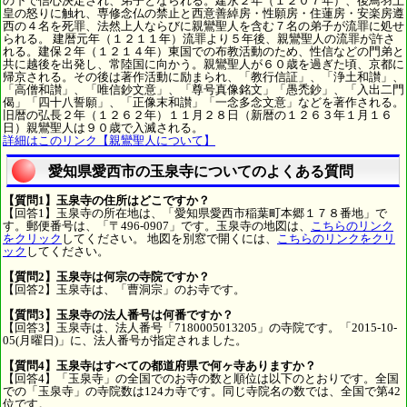
の下で信心決定され、弟子となられる。建永２年（１２０７年）、後鳥羽上
皇の怒りに触れ、専修念仏の禁止と西意善綽房・性願房・住蓮房・安楽房遵
西の４名を死罪、法然上人ならびに親鸞聖人を含む７名の弟子が流罪に処せ
られる。 建暦元年（１２１１年）流罪より５年後、親鸞聖人の流罪が許さ
れる。建保２年（１２１４年）東国での布教活動のため、性信などの門弟と
共に越後を出発し、常陸国に向かう。親鸞聖人が６０歳を過ぎた頃、京都に
帰京される。その後は著作活動に励まられ、「教行信証」、「浄土和讃」、
「高僧和讃」、「唯信鈔文意」、「尊号真像銘文」「愚禿鈔」、「入出二門
偈」「四十八誓願」、「正像末和讃」「一念多念文意」などを著作される。
旧暦の弘長２年（１２６２年）１１月２８日（新暦の１２６３年１月１６
日）親鸞聖人は９０歳で入滅される。
詳細はこのリンク【親鸞聖人について】
愛知県愛西市の玉泉寺についてのよくある質問
【質問1】玉泉寺の住所はどこですか？
【回答1】玉泉寺の所在地は、「愛知県愛西市稲葉町本郷１７８番地」で
す。郵便番号は、「〒496-0907」です。玉泉寺の地図は、
こちらのリンク
をクリック
してください。 地図を別窓で開くには、
こちらのリンクをクリ
ック
してください。
【質問2】玉泉寺は何宗の寺院ですか？
【回答2】玉泉寺は、「曹洞宗」のお寺です。
【質問3】玉泉寺の法人番号は何番ですか？
【回答3】玉泉寺は、法人番号「7180005013205」の寺院です。「2015-10-
05(月曜日)」に、法人番号が指定されました。
【質問4】玉泉寺はすべての都道府県で何ヶ寺ありますか？
【回答4】「玉泉寺」の全国でのお寺の数と順位は以下のとおりです。全国
での「玉泉寺」の寺院数は124カ寺です。同じ寺院名の数では、全国で第42
位です。