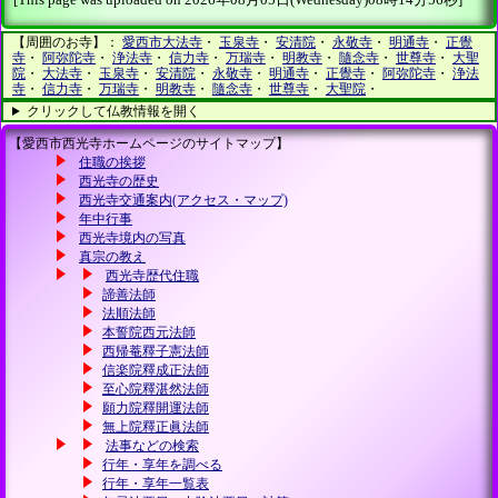
【周囲のお寺】：
愛西市大法寺
・
玉泉寺
・
安清院
・
永敬寺
・
明通寺
・
正覺
寺
・
阿弥陀寺
・
浄法寺
・
信力寺
・
万瑞寺
・
明教寺
・
隨念寺
・
世尊寺
・
大聖
院
・
大法寺
・
玉泉寺
・
安清院
・
永敬寺
・
明通寺
・
正覺寺
・
阿弥陀寺
・
浄法
寺
・
信力寺
・
万瑞寺
・
明教寺
・
隨念寺
・
世尊寺
・
大聖院
・
クリックして仏教情報を開く
【愛西市西光寺ホームページのサイトマップ】
住職の挨拶
西光寺の歴史
西光寺交通案内(アクセス・マップ)
年中行事
西光寺境内の写真
真宗の教え
西光寺歴代住職
諦善法師
法順法師
本誓院西元法師
西帰菴釋子憲法師
信楽院釋成正法師
至心院釋湛然法師
願力院釋開運法師
無上院釋正眞法師
法事などの検索
行年・享年を調べる
行年・享年一覧表