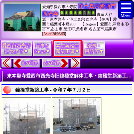
浄土真宗愛西市
愛知県愛西市の寺院
西光寺
真宗大谷
派・東本願寺・浄土真宗 西光寺【住所】愛
西市稲葉町本郷200 【Region】愛西市,津島市,弥
富市,あま市,蟹江町,桑名市,名古屋市,稲沢市
[As of 26/08/05]
愛西市西光寺
行事と
本堂鐘楼堂
法事・
について▼
News▼
新築工事▼
用語等▼
前の写真
次の写真
東本願寺愛西市西光寺旧鐘楼堂解体工事・鐘楼堂新築工事 - 令和７年７月 - | 寺院・お寺の建築工事履歴写真
鐘撞堂新築工事 - 令和７年７月２日