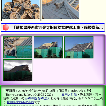
【愛知県愛西市西光寺旧鐘楼堂解体工事・鐘楼堂新築工事 - 令和７年７月 - | 寺院・お寺の建築工事履歴写真】の説明終了
【更新日：2026年(令和08年)08月03日（月曜日）16時20分43秒】
『Bukyou.com/Saikouji© 2003-2026』
真宗大谷派
・浄土真宗・東本
願寺（お東）の
仏教寺院
宗教法人
西光寺は鎌倉時代から７５０年以上続
く
愛知県愛西市の寺院
です。
[This page was uploaded on 2026年08月05日(Wednesday)08時14分56秒]