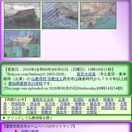
【更新日：2026年(令和08年)08月02日（日曜日）16時18分21秒】
『Bukyou.com/Saikouji© 2003-2026』
真宗大谷派
・浄土真宗・東本
願寺（お東）の
仏教寺院
宗教法人
西光寺は鎌倉時代から７５０年以上続
く
愛知県愛西市の寺院
です。
[This page was uploaded on 2026年08月05日(Wednesday)08時14分54秒]
【周囲のお寺】：
愛西市大法寺
・
玉泉寺
・
安清院
・
永敬寺
・
明通寺
・
正覺
寺
・
阿弥陀寺
・
浄法寺
・
信力寺
・
万瑞寺
・
明教寺
・
隨念寺
・
世尊寺
・
大聖
院
・
大法寺
・
玉泉寺
・
安清院
・
永敬寺
・
明通寺
・
正覺寺
・
阿弥陀寺
・
浄法
寺
・
信力寺
・
万瑞寺
・
明教寺
・
隨念寺
・
世尊寺
・
大聖院
・
クリックして仏教情報を開く
【愛西市西光寺ホームページのサイトマップ】
住職の挨拶