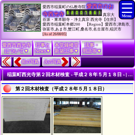
愛西市のお
愛西市稲葉町の仏教寺院
寺西光寺
真宗大
谷派・東本願寺・浄土真宗 西光寺【住所】
愛西市稲葉町本郷200 【Region】愛西市,津島市,
弥富市,あま市,蟹江町,桑名市,名古屋市,稲沢市
[As of 26/08/05]
愛西市西光寺
行事と
本堂鐘楼堂
法事・
について▼
News▼
新築工事▼
用語等▼
前の写真
次の写真
稲葉町西光寺第２回木材検査 - 平成２８年５月１８日 - | 寺院の新築・修復工事履歴
第２回木材検査（平成２８年５月１８日）