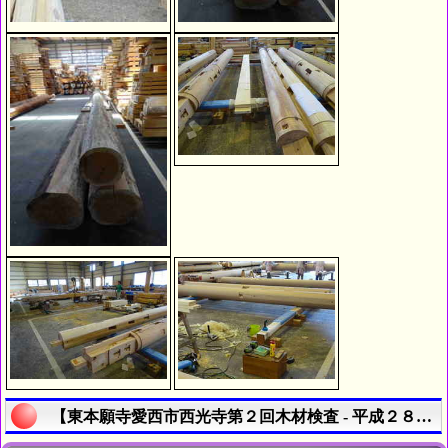
【東本願寺愛西市西光寺第２回木材検査 - 平成２８年５月１８日 - | 寺院の新築・修復工事履歴】の説明終了