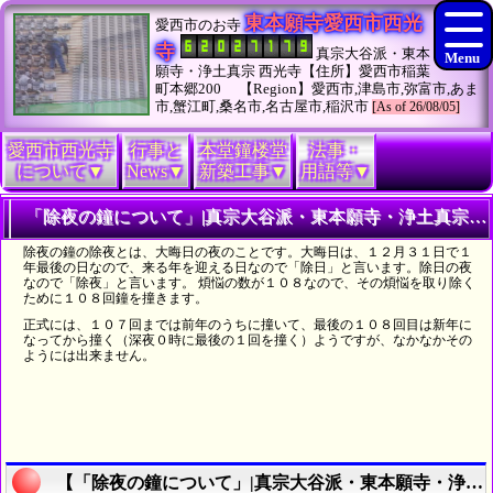
東本願寺愛西市西光
愛西市のお寺
寺
真宗大谷派・東本
願寺・浄土真宗 西光寺【住所】愛西市稲葉
町本郷200 【Region】愛西市,津島市,弥富市,あま
市,蟹江町,桑名市,名古屋市,稲沢市
[As of 26/08/05]
愛西市西光寺
行事と
本堂鐘楼堂
法事・
について▼
News▼
新築工事▼
用語等▼
「除夜の鐘について」|真宗大谷派・東本願寺・浄土真宗お東愛西市西光寺
除夜の鐘の除夜とは、大晦日の夜のことです。大晦日は、１２月３１日で１
年最後の日なので、来る年を迎える日なので「除日」と言います。除日の夜
なので「除夜」と言います。 煩悩の数が１０８なので、その煩悩を取り除く
ために１０８回鐘を撞きます。
正式には、１０７回までは前年のうちに撞いて、最後の１０８回目は新年に
なってから撞く（深夜０時に最後の１回を撞く）ようですが、なかなかその
ようには出来ません。
【「除夜の鐘について」|真宗大谷派・東本願寺・浄土真宗愛知県西光寺】の説明終了