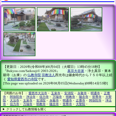
【更新日：2026年(令和08年)08月04日（火曜日）13時45分18秒】
『Bukyou.com/Saikouji© 2003-2026』
真宗大谷派
・浄土真宗・東本
願寺（お東）の
仏教寺院
宗教法人
西光寺は鎌倉時代から７５０年以上続
く
愛知県愛西市の寺院
です。
[This page was uploaded on 2026年08月05日(Wednesday)08時14分53秒]
【周囲のお寺】：
愛西市大法寺
・
玉泉寺
・
安清院
・
永敬寺
・
明通寺
・
正覺
寺
・
阿弥陀寺
・
浄法寺
・
信力寺
・
万瑞寺
・
明教寺
・
隨念寺
・
世尊寺
・
大聖
院
・
大法寺
・
玉泉寺
・
安清院
・
永敬寺
・
明通寺
・
正覺寺
・
阿弥陀寺
・
浄法
寺
・
信力寺
・
万瑞寺
・
明教寺
・
隨念寺
・
世尊寺
・
大聖院
・
クリックして仏教情報を開く