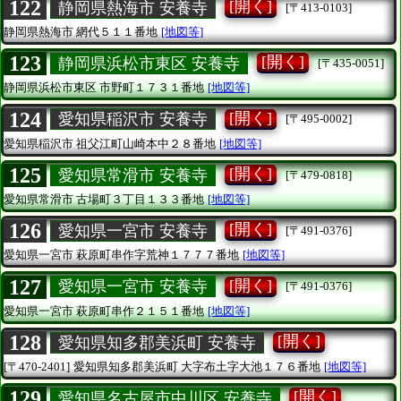
122
[開く]
静岡県熱海市 安養寺
[〒413-0103]
静岡県熱海市
網代５１１番地
[地図等]
123
[開く]
静岡県浜松市東区 安養寺
[〒435-0051]
静岡県浜松市東区
市野町１７３１番地
[地図等]
124
[開く]
愛知県稲沢市 安養寺
[〒495-0002]
愛知県稲沢市
祖父江町山崎本中２８番地
[地図等]
125
[開く]
愛知県常滑市 安養寺
[〒479-0818]
愛知県常滑市
古場町３丁目１３３番地
[地図等]
126
[開く]
愛知県一宮市 安養寺
[〒491-0376]
愛知県一宮市
萩原町串作字荒神１７７７番地
[地図等]
127
[開く]
愛知県一宮市 安養寺
[〒491-0376]
愛知県一宮市
萩原町串作２１５１番地
[地図等]
128
[開く]
愛知県知多郡美浜町 安養寺
[〒470-2401]
愛知県知多郡美浜町
大字布土字大池１７６番地
[地図等]
129
[開く]
愛知県名古屋市中川区 安養寺