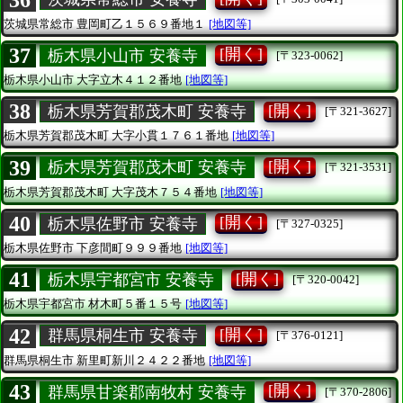
茨城県常総市
豊岡町乙１５６９番地１
[地図等]
37
[開く]
栃木県小山市 安養寺
[〒323-0062]
栃木県小山市
大字立木４１２番地
[地図等]
38
[開く]
栃木県芳賀郡茂木町 安養寺
[〒321-3627]
栃木県芳賀郡茂木町
大字小貫１７６１番地
[地図等]
39
[開く]
栃木県芳賀郡茂木町 安養寺
[〒321-3531]
栃木県芳賀郡茂木町
大字茂木７５４番地
[地図等]
40
[開く]
栃木県佐野市 安養寺
[〒327-0325]
栃木県佐野市
下彦間町９９９番地
[地図等]
41
[開く]
栃木県宇都宮市 安養寺
[〒320-0042]
栃木県宇都宮市
材木町５番１５号
[地図等]
42
[開く]
群馬県桐生市 安養寺
[〒376-0121]
群馬県桐生市
新里町新川２４２２番地
[地図等]
43
[開く]
群馬県甘楽郡南牧村 安養寺
[〒370-2806]