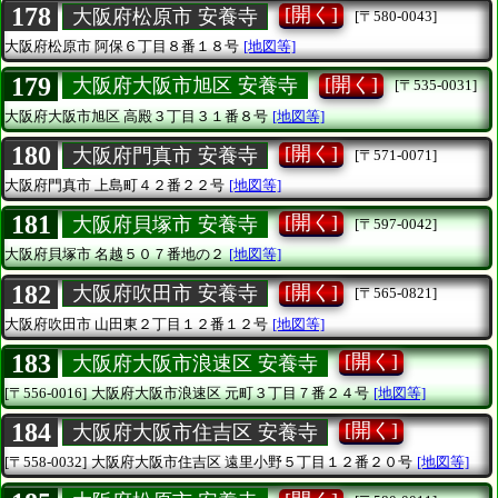
178
[開く]
大阪府松原市 安養寺
[〒580-0043]
大阪府松原市
阿保６丁目８番１８号
[地図等]
179
[開く]
大阪府大阪市旭区 安養寺
[〒535-0031]
大阪府大阪市旭区
高殿３丁目３１番８号
[地図等]
180
[開く]
大阪府門真市 安養寺
[〒571-0071]
大阪府門真市
上島町４２番２２号
[地図等]
181
[開く]
大阪府貝塚市 安養寺
[〒597-0042]
大阪府貝塚市
名越５０７番地の２
[地図等]
182
[開く]
大阪府吹田市 安養寺
[〒565-0821]
大阪府吹田市
山田東２丁目１２番１２号
[地図等]
183
[開く]
大阪府大阪市浪速区 安養寺
[〒556-0016]
大阪府大阪市浪速区
元町３丁目７番２４号
[地図等]
184
[開く]
大阪府大阪市住吉区 安養寺
[〒558-0032]
大阪府大阪市住吉区
遠里小野５丁目１２番２０号
[地図等]