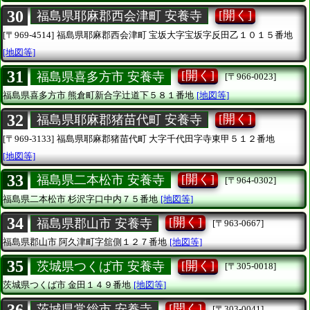
30
[開く]
福島県耶麻郡西会津町 安養寺
[〒969-4514]
福島県耶麻郡西会津町
宝坂大字宝坂字反田乙１０１５番地
[地図等]
31
[開く]
福島県喜多方市 安養寺
[〒966-0023]
福島県喜多方市
熊倉町新合字辻道下５８１番地
[地図等]
32
[開く]
福島県耶麻郡猪苗代町 安養寺
[〒969-3133]
福島県耶麻郡猪苗代町
大字千代田字寺東甲５１２番地
[地図等]
33
[開く]
福島県二本松市 安養寺
[〒964-0302]
福島県二本松市
杉沢字口中内７５番地
[地図等]
34
[開く]
福島県郡山市 安養寺
[〒963-0667]
福島県郡山市
阿久津町字舘側１２７番地
[地図等]
35
[開く]
茨城県つくば市 安養寺
[〒305-0018]
茨城県つくば市
金田１４９番地
[地図等]
36
[開く]
茨城県常総市 安養寺
[〒303-0041]