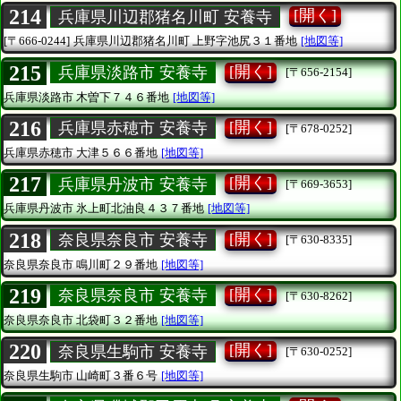
214
[開く]
兵庫県川辺郡猪名川町 安養寺
[〒666-0244]
兵庫県川辺郡猪名川町
上野字池尻３１番地
[地図等]
215
[開く]
兵庫県淡路市 安養寺
[〒656-2154]
兵庫県淡路市
木曽下７４６番地
[地図等]
216
[開く]
兵庫県赤穂市 安養寺
[〒678-0252]
兵庫県赤穂市
大津５６６番地
[地図等]
217
[開く]
兵庫県丹波市 安養寺
[〒669-3653]
兵庫県丹波市
氷上町北油良４３７番地
[地図等]
218
[開く]
奈良県奈良市 安養寺
[〒630-8335]
奈良県奈良市
鳴川町２９番地
[地図等]
219
[開く]
奈良県奈良市 安養寺
[〒630-8262]
奈良県奈良市
北袋町３２番地
[地図等]
220
[開く]
奈良県生駒市 安養寺
[〒630-0252]
奈良県生駒市
山崎町３番６号
[地図等]