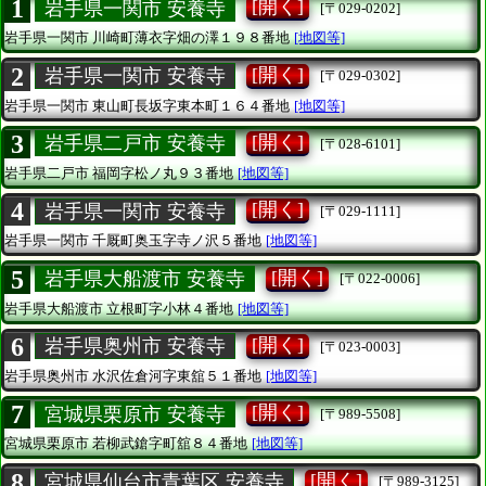
1
[開く]
岩手県一関市 安養寺
[〒029-0202]
岩手県一関市
川崎町薄衣字畑の澤１９８番地
[地図等]
2
[開く]
岩手県一関市 安養寺
[〒029-0302]
岩手県一関市
東山町長坂字東本町１６４番地
[地図等]
3
[開く]
岩手県二戸市 安養寺
[〒028-6101]
岩手県二戸市
福岡字松ノ丸９３番地
[地図等]
4
[開く]
岩手県一関市 安養寺
[〒029-1111]
岩手県一関市
千厩町奥玉字寺ノ沢５番地
[地図等]
5
[開く]
岩手県大船渡市 安養寺
[〒022-0006]
岩手県大船渡市
立根町字小林４番地
[地図等]
6
[開く]
岩手県奥州市 安養寺
[〒023-0003]
岩手県奥州市
水沢佐倉河字東舘５１番地
[地図等]
7
[開く]
宮城県栗原市 安養寺
[〒989-5508]
宮城県栗原市
若柳武鎗字町舘８４番地
[地図等]
8
[開く]
宮城県仙台市青葉区 安養寺
[〒989-3125]