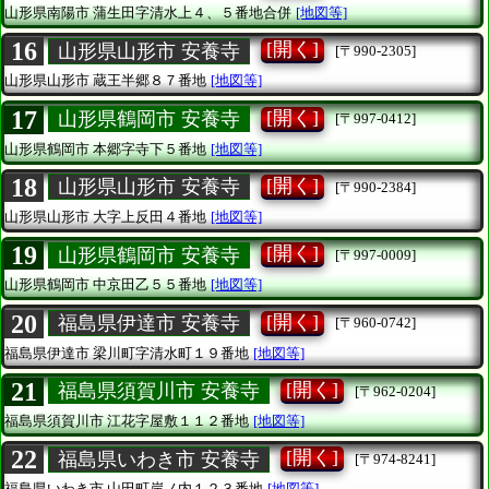
山形県南陽市
蒲生田字清水上４、５番地合併
[地図等]
16
[開く]
山形県山形市 安養寺
[〒990-2305]
山形県山形市
蔵王半郷８７番地
[地図等]
17
[開く]
山形県鶴岡市 安養寺
[〒997-0412]
山形県鶴岡市
本郷字寺下５番地
[地図等]
18
[開く]
山形県山形市 安養寺
[〒990-2384]
山形県山形市
大字上反田４番地
[地図等]
19
[開く]
山形県鶴岡市 安養寺
[〒997-0009]
山形県鶴岡市
中京田乙５５番地
[地図等]
20
[開く]
福島県伊達市 安養寺
[〒960-0742]
福島県伊達市
梁川町字清水町１９番地
[地図等]
21
[開く]
福島県須賀川市 安養寺
[〒962-0204]
福島県須賀川市
江花字屋敷１１２番地
[地図等]
22
[開く]
福島県いわき市 安養寺
[〒974-8241]
福島県いわき市
山田町岸ノ内１２３番地
[地図等]