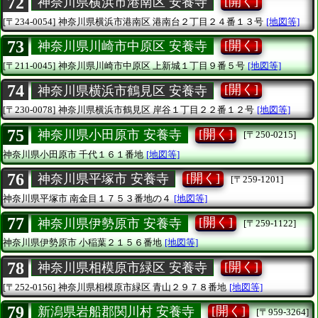
72
[開く]
神奈川県横浜市港南区 安養寺
[〒234-0054]
神奈川県横浜市港南区
港南台２丁目２４番１３号
[地図等]
73
[開く]
神奈川県川崎市中原区 安養寺
[〒211-0045]
神奈川県川崎市中原区
上新城１丁目９番５号
[地図等]
74
[開く]
神奈川県横浜市鶴見区 安養寺
[〒230-0078]
神奈川県横浜市鶴見区
岸谷１丁目２２番１２号
[地図等]
75
[開く]
神奈川県小田原市 安養寺
[〒250-0215]
神奈川県小田原市
千代１６１番地
[地図等]
76
[開く]
神奈川県平塚市 安養寺
[〒259-1201]
神奈川県平塚市
南金目１７５３番地の４
[地図等]
77
[開く]
神奈川県伊勢原市 安養寺
[〒259-1122]
神奈川県伊勢原市
小稲葉２１５６番地
[地図等]
78
[開く]
神奈川県相模原市緑区 安養寺
[〒252-0156]
神奈川県相模原市緑区
青山２９７８番地
[地図等]
79
[開く]
新潟県岩船郡関川村 安養寺
[〒959-3264]