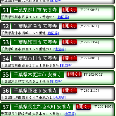
千葉県銚子市
八木町９５６番地
[地図等]
51
[開く]
千葉県鴨川市 安養寺
[〒296-0045]
千葉県鴨川市
和泉１６６７番地の１
[地図等]
52
[開く]
千葉県富津市 安養寺
[〒299-1611]
千葉県富津市
長崎３５１番地
[地図等]
53
[開く]
千葉県印西市 安養寺
[〒270-1354]
千葉県印西市
武西１５９番地の１
[地図等]
54
[開く]
千葉県市川市 安養寺
[〒272-0013]
千葉県市川市
高谷２丁目１６番３５号
[地図等]
55
[開く]
千葉県木更津市 安養寺
[〒292-0052]
千葉県木更津市
祇園５１７番地
[地図等]
56
[開く]
千葉県匝瑳市 安養寺
[〒289-2115]
千葉県匝瑳市
東谷６４７番地の１
[地図等]
57
[開く]
千葉県長生郡睦沢町 安養寺
[〒299-4405]
千葉県長生郡睦沢町
大谷木８２５番地１
[地図等]