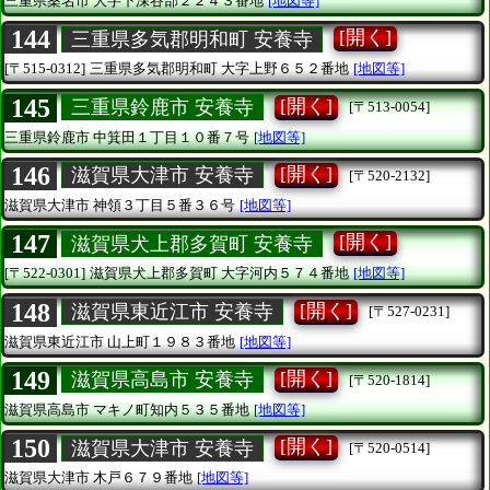
三重県桑名市
大字下深谷部２２４３番地
[地図等]
144
[開く]
三重県多気郡明和町 安養寺
[〒515-0312]
三重県多気郡明和町
大字上野６５２番地
[地図等]
145
[開く]
三重県鈴鹿市 安養寺
[〒513-0054]
三重県鈴鹿市
中箕田１丁目１０番７号
[地図等]
146
[開く]
滋賀県大津市 安養寺
[〒520-2132]
滋賀県大津市
神領３丁目５番３６号
[地図等]
147
[開く]
滋賀県犬上郡多賀町 安養寺
[〒522-0301]
滋賀県犬上郡多賀町
大字河内５７４番地
[地図等]
148
[開く]
滋賀県東近江市 安養寺
[〒527-0231]
滋賀県東近江市
山上町１９８３番地
[地図等]
149
[開く]
滋賀県高島市 安養寺
[〒520-1814]
滋賀県高島市
マキノ町知内５３５番地
[地図等]
150
[開く]
滋賀県大津市 安養寺
[〒520-0514]
滋賀県大津市
木戸６７９番地
[地図等]