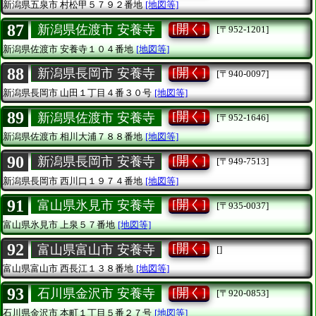
新潟県五泉市
村松甲５７９２番地
[地図等]
87
[開く]
新潟県佐渡市 安養寺
[〒952-1201]
新潟県佐渡市
安養寺１０４番地
[地図等]
88
[開く]
新潟県長岡市 安養寺
[〒940-0097]
新潟県長岡市
山田１丁目４番３０号
[地図等]
89
[開く]
新潟県佐渡市 安養寺
[〒952-1646]
新潟県佐渡市
相川大浦７８８番地
[地図等]
90
[開く]
新潟県長岡市 安養寺
[〒949-7513]
新潟県長岡市
西川口１９７４番地
[地図等]
91
[開く]
富山県氷見市 安養寺
[〒935-0037]
富山県氷見市
上泉５７番地
[地図等]
92
[開く]
富山県富山市 安養寺
[]
富山県富山市
西長江１３８番地
[地図等]
93
[開く]
石川県金沢市 安養寺
[〒920-0853]
石川県金沢市
本町１丁目５番２７号
[地図等]