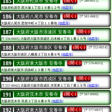
185
[開く]
大阪府松原市 安養寺
[〒580-0011]
大阪府松原市
西大塚１丁目１６番１２号
[地図等]
186
[開く]
大阪府八尾市 安養寺
[〒581-0883]
大阪府八尾市
恩智中町４丁目１１番地
[地図等]
187
[開く]
大阪府大阪市浪速区 安養寺
[〒556-0005]
大阪府大阪市浪速区
日本橋４丁目１番１５号
[地図等]
188
[開く]
大阪府大阪市港区 安養寺
[〒552-0014]
大阪府大阪市港区
八幡屋３丁目６番９号
[地図等]
189
[開く]
大阪府東大阪市 安養寺
[〒579-8053]
大阪府東大阪市
四条町１５番７号
[地図等]
190
[開く]
大阪府大阪市西成区 安養寺
[〒557-0042]
大阪府大阪市西成区
岸里東１丁目７番１５号
[地図等]
191
[開く]
大阪府茨木市 安養寺
[〒567-0006]
大阪府茨木市
耳原３丁目６番９号
[地図等]
192
[開く]
大阪府東大阪市 安養寺
[〒577-0837]