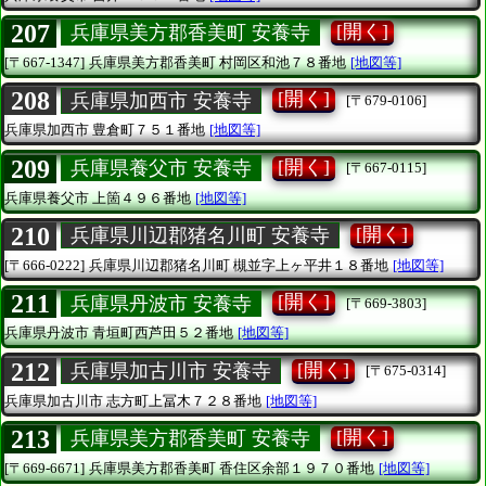
207
[開く]
兵庫県美方郡香美町 安養寺
[〒667-1347]
兵庫県美方郡香美町
村岡区和池７８番地
[地図等]
208
[開く]
兵庫県加西市 安養寺
[〒679-0106]
兵庫県加西市
豊倉町７５１番地
[地図等]
209
[開く]
兵庫県養父市 安養寺
[〒667-0115]
兵庫県養父市
上箇４９６番地
[地図等]
210
[開く]
兵庫県川辺郡猪名川町 安養寺
[〒666-0222]
兵庫県川辺郡猪名川町
槻並字上ヶ平井１８番地
[地図等]
211
[開く]
兵庫県丹波市 安養寺
[〒669-3803]
兵庫県丹波市
青垣町西芦田５２番地
[地図等]
212
[開く]
兵庫県加古川市 安養寺
[〒675-0314]
兵庫県加古川市
志方町上冨木７２８番地
[地図等]
213
[開く]
兵庫県美方郡香美町 安養寺
[〒669-6671]
兵庫県美方郡香美町
香住区余部１９７０番地
[地図等]