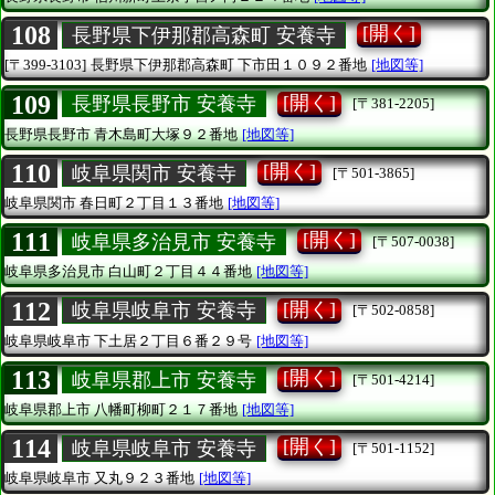
108
[開く]
長野県下伊那郡高森町 安養寺
[〒399-3103]
長野県下伊那郡高森町
下市田１０９２番地
[地図等]
109
[開く]
長野県長野市 安養寺
[〒381-2205]
長野県長野市
青木島町大塚９２番地
[地図等]
110
[開く]
岐阜県関市 安養寺
[〒501-3865]
岐阜県関市
春日町２丁目１３番地
[地図等]
111
[開く]
岐阜県多治見市 安養寺
[〒507-0038]
岐阜県多治見市
白山町２丁目４４番地
[地図等]
112
[開く]
岐阜県岐阜市 安養寺
[〒502-0858]
岐阜県岐阜市
下土居２丁目６番２９号
[地図等]
113
[開く]
岐阜県郡上市 安養寺
[〒501-4214]
岐阜県郡上市
八幡町柳町２１７番地
[地図等]
114
[開く]
岐阜県岐阜市 安養寺
[〒501-1152]
岐阜県岐阜市
又丸９２３番地
[地図等]