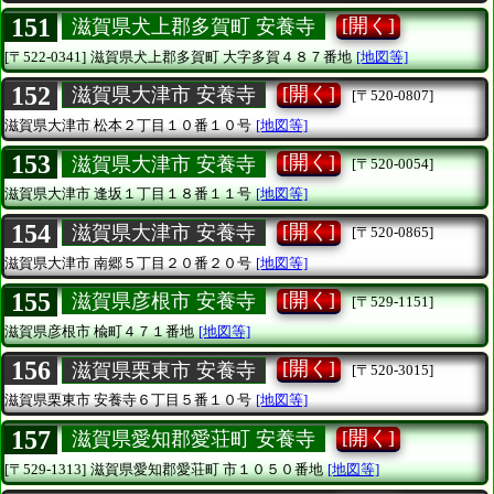
151
[開く]
滋賀県犬上郡多賀町 安養寺
[〒522-0341]
滋賀県犬上郡多賀町
大字多賀４８７番地
[地図等]
152
[開く]
滋賀県大津市 安養寺
[〒520-0807]
滋賀県大津市
松本２丁目１０番１０号
[地図等]
153
[開く]
滋賀県大津市 安養寺
[〒520-0054]
滋賀県大津市
逢坂１丁目１８番１１号
[地図等]
154
[開く]
滋賀県大津市 安養寺
[〒520-0865]
滋賀県大津市
南郷５丁目２０番２０号
[地図等]
155
[開く]
滋賀県彦根市 安養寺
[〒529-1151]
滋賀県彦根市
楡町４７１番地
[地図等]
156
[開く]
滋賀県栗東市 安養寺
[〒520-3015]
滋賀県栗東市
安養寺６丁目５番１０号
[地図等]
157
[開く]
滋賀県愛知郡愛荘町 安養寺
[〒529-1313]
滋賀県愛知郡愛荘町
市１０５０番地
[地図等]