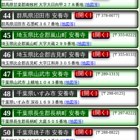
群馬県甘楽郡南牧村
大字大日向甲２７８番地
[地図等]
44
[開く]
群馬県沼田市 安養寺
[〒378-0077]
群馬県沼田市
石墨町３６７番地
[地図等]
45
[開く]
埼玉県比企郡嵐山町 安養寺
[〒355-0222]
埼玉県比企郡嵐山町
大字大蔵２９９番地
[地図等]
46
[開く]
埼玉県比企郡吉見町 安養寺
[〒355-0133]
埼玉県比企郡吉見町
大字江和井３０５番地
[地図等]
47
[開く]
千葉県山武市 安養寺
[〒289-1313]
千葉県山武市
上横地１０４３番地
[地図等]
48
[開く]
千葉県いすみ市 安養寺
[〒298-0125]
千葉県いすみ市
深谷１６９３番地
[地図等]
49
[開く]
千葉県長生郡長柄町 安養寺
[〒297-0222]
千葉県長生郡長柄町
大庭５０５番地
[地図等]
50
[開く]
千葉県銚子市 安養寺
[〒288-0822]