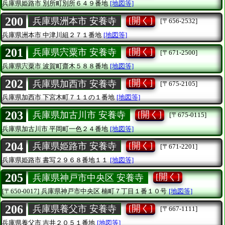
兵庫県姫路市
別所町別所６４９番地
[地図等]
200
[開く]
兵庫県洲本市 安養寺
[〒656-2532]
兵庫県洲本市
中津川組２７１番地
[地図等]
201
[開く]
兵庫県宍粟市 安養寺
[〒671-2500]
兵庫県宍粟市
波賀町齋木５８８番地
[地図等]
202
[開く]
兵庫県加西市 安養寺
[〒675-2105]
兵庫県加西市
下宮木町７１１の１番地
[地図等]
203
[開く]
兵庫県加古川市 安養寺
[〒675-0115]
兵庫県加古川市
平岡町一色２４番地
[地図等]
204
[開く]
兵庫県姫路市 安養寺
[〒671-2201]
兵庫県姫路市
書写２９６８番地１１
[地図等]
205
[開く]
兵庫県神戸市中央区 安養寺
[〒650-0017]
兵庫県神戸市中央区
楠町７丁目１番１０号
[地図等]
206
[開く]
兵庫県養父市 安養寺
[〒667-1111]
兵庫県養父市
吉井２０５１番地
[地図等]