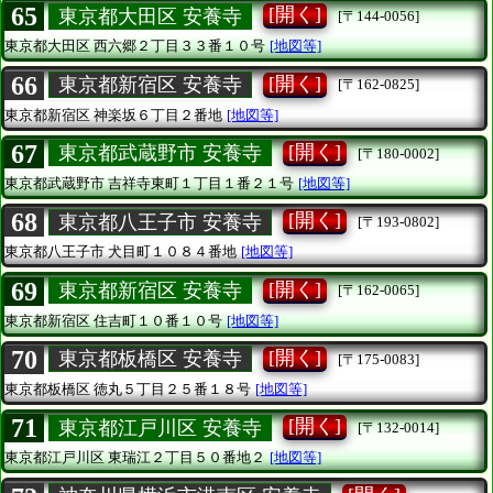
65
[開く]
東京都大田区 安養寺
[〒144-0056]
東京都大田区
西六郷２丁目３３番１０号
[地図等]
66
[開く]
東京都新宿区 安養寺
[〒162-0825]
東京都新宿区
神楽坂６丁目２番地
[地図等]
67
[開く]
東京都武蔵野市 安養寺
[〒180-0002]
東京都武蔵野市
吉祥寺東町１丁目１番２１号
[地図等]
68
[開く]
東京都八王子市 安養寺
[〒193-0802]
東京都八王子市
犬目町１０８４番地
[地図等]
69
[開く]
東京都新宿区 安養寺
[〒162-0065]
東京都新宿区
住吉町１０番１０号
[地図等]
70
[開く]
東京都板橋区 安養寺
[〒175-0083]
東京都板橋区
徳丸５丁目２５番１８号
[地図等]
71
[開く]
東京都江戸川区 安養寺
[〒132-0014]
東京都江戸川区
東瑞江２丁目５０番地２
[地図等]