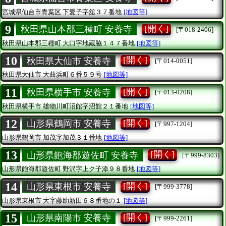
宮城県仙台市青葉区
下愛子字舘３７番地
[地図等]
9
[開く]
秋田県山本郡三種町 安養寺
[〒018-2406]
秋田県山本郡三種町
大口字地蔵脇１４７番地
[地図等]
10
[開く]
秋田県大仙市 安養寺
[〒014-0051]
秋田県大仙市
大曲浜町６番５９号
[地図等]
11
[開く]
秋田県横手市 安養寺
[〒013-0208]
秋田県横手市
雄物川町沼館字沼館２１番地
[地図等]
12
[開く]
山形県鶴岡市 安養寺
[〒997-1204]
山形県鶴岡市
加茂字加茂３１番地
[地図等]
13
[開く]
山形県飽海郡遊佐町 安養寺
[〒999-8303]
山形県飽海郡遊佐町
野沢字上ク子添９８番地
[地図等]
14
[開く]
山形県東根市 安養寺
[〒999-3778]
山形県東根市
大字藤助新田６８番地の１
[地図等]
15
[開く]
山形県南陽市 安養寺
[〒999-2261]