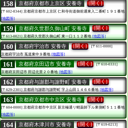
158
[開く]
京都府京都市上京区 安養寺
[〒602-8344]
京都府京都市上京区
仁和寺街道御前通東入二番町１９１番地
[地図等]
159
[開く]
京都府久世郡久御山町 安養寺
[〒613-0021]
京都府久世郡久御山町
東一口１１２番地
[地図等]
160
[開く]
京都府宇治市 安養寺
[〒611-0000]
京都府宇治市
菟道東中９番地
[地図等]
161
[開く]
京都府京田辺市 安養寺
[〒610-0331]
京都府京田辺市
田辺北里２０番地
[地図等]
162
[開く]
京都府与謝郡与謝野町 安養寺
[〒629-2301]
京都府与謝郡与謝野町
字上山田１４６６番地
[地図等]
163
[開く]
京都府京都市中京区 安養寺
[〒604-0000]
京都府京都市中京区
新京極通リ蛸薬師下ル東側町５１１番地
[地図等]
164
[開く]
京都府木津川市 安養寺
[〒619-0213]