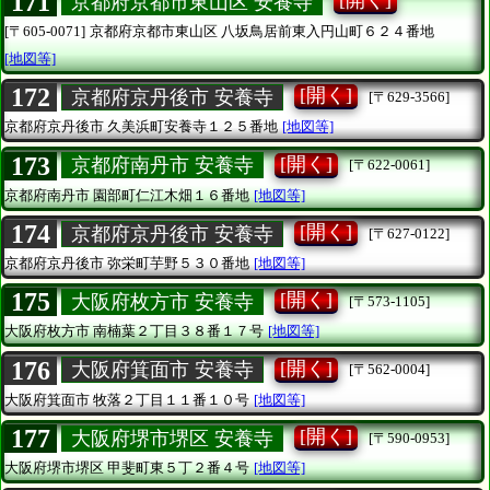
171
[開く]
京都府京都市東山区 安養寺
[〒605-0071]
京都府京都市東山区
八坂鳥居前東入円山町６２４番地
[地図等]
172
[開く]
京都府京丹後市 安養寺
[〒629-3566]
京都府京丹後市
久美浜町安養寺１２５番地
[地図等]
173
[開く]
京都府南丹市 安養寺
[〒622-0061]
京都府南丹市
園部町仁江木畑１６番地
[地図等]
174
[開く]
京都府京丹後市 安養寺
[〒627-0122]
京都府京丹後市
弥栄町芋野５３０番地
[地図等]
175
[開く]
大阪府枚方市 安養寺
[〒573-1105]
大阪府枚方市
南楠葉２丁目３８番１７号
[地図等]
176
[開く]
大阪府箕面市 安養寺
[〒562-0004]
大阪府箕面市
牧落２丁目１１番１０号
[地図等]
177
[開く]
大阪府堺市堺区 安養寺
[〒590-0953]
大阪府堺市堺区
甲斐町東５丁２番４号
[地図等]