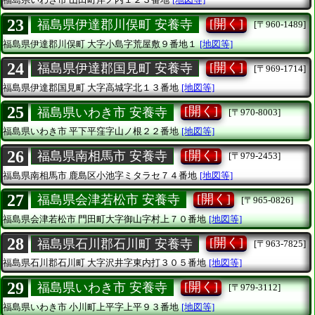
23
[開く]
福島県伊達郡川俣町 安養寺
[〒960-1489]
福島県伊達郡川俣町
大字小島字荒屋敷９番地１
[地図等]
24
[開く]
福島県伊達郡国見町 安養寺
[〒969-1714]
福島県伊達郡国見町
大字高城字北１３番地
[地図等]
25
[開く]
福島県いわき市 安養寺
[〒970-8003]
福島県いわき市
平下平窪字山ノ根２２番地
[地図等]
26
[開く]
福島県南相馬市 安養寺
[〒979-2453]
福島県南相馬市
鹿島区小池字ミタラセ７４番地
[地図等]
27
[開く]
福島県会津若松市 安養寺
[〒965-0826]
福島県会津若松市
門田町大字御山字村上７０番地
[地図等]
28
[開く]
福島県石川郡石川町 安養寺
[〒963-7825]
福島県石川郡石川町
大字沢井字東内打３０５番地
[地図等]
29
[開く]
福島県いわき市 安養寺
[〒979-3112]
福島県いわき市
小川町上平字上平９３番地
[地図等]