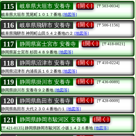
115
[開く]
岐阜県大垣市 安養寺
[〒503-0034]
岐阜県大垣市
荒尾町１０１７番地
[地図等]
116
[開く]
岐阜県飛騨市 安養寺
[〒506-1156]
岐阜県飛騨市
神岡町山田５４２番地の２
[地図等]
117
[開く]
静岡県富士宮市 安養寺
[〒418-0021]
静岡県富士宮市
杉田４８９番地
[地図等]
118
[開く]
静岡県沼津市 安養寺
[〒410-0224]
静岡県沼津市
内浦長浜１６２番地
[地図等]
119
[開く]
静岡県掛川市 安養寺
[〒436-0089]
静岡県掛川市
安養寺９２番地
[地図等]
120
[開く]
静岡県島田市 安養寺
[〒428-0009]
静岡県島田市
大代２３０４番地の１
[地図等]
121
[開く]
静岡県静岡市駿河区 安養寺
[〒421-0135]
静岡県静岡市駿河区
小坂１４２６番地
[地図等]