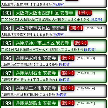
大阪府東大阪市
寿町３丁目５番４号
[地図等]
193
[開く]
大阪府大阪市西淀川区 安養寺
[〒555-0032]
大阪府大阪市西淀川区
大和田５丁目２０番１５号
[地図等]
194
[開く]
大阪府堺市美原区 安養寺
[〒587-0041]
大阪府堺市美原区
菅生１３８６番地
[地図等]
195
[開く]
兵庫県神戸市垂水区 安養寺
[〒655-0872]
兵庫県神戸市垂水区
塩屋町４丁目１４番７号
[地図等]
196
[開く]
兵庫県尼崎市 安養寺
[〒661-0953]
兵庫県尼崎市
東園田町５丁目１２５番地
[地図等]
197
[開く]
兵庫県明石市 安養寺
[〒673-0017]
兵庫県明石市
野々上１丁目１０番地の１
[地図等]
198
[開く]
兵庫県三木市 安養寺
[〒673-0714]
兵庫県三木市
細川町細川中７３４番地
[地図等]
199
[開く]
兵庫県姫路市 安養寺
[〒671-0221]