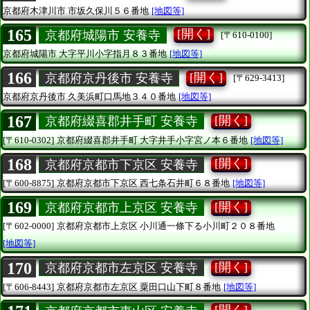
京都府木津川市
市坂久保川５６番地
[地図等]
165
[開く]
京都府城陽市 安養寺
[〒610-0100]
京都府城陽市
大字平川小字指月８３番地
[地図等]
166
[開く]
京都府京丹後市 安養寺
[〒629-3413]
京都府京丹後市
久美浜町口馬地３４０番地
[地図等]
167
[開く]
京都府綴喜郡井手町 安養寺
[〒610-0302]
京都府綴喜郡井手町
大字井手小字宮ノ本６番地
[地図等]
168
[開く]
京都府京都市下京区 安養寺
[〒600-8875]
京都府京都市下京区
西七条石井町６８番地
[地図等]
169
[開く]
京都府京都市上京区 安養寺
[〒602-0000]
京都府京都市上京区
小川通一條下る小川町２０８番地
[地図等]
170
[開く]
京都府京都市左京区 安養寺
[〒606-8443]
京都府京都市左京区
粟田口山下町８番地
[地図等]