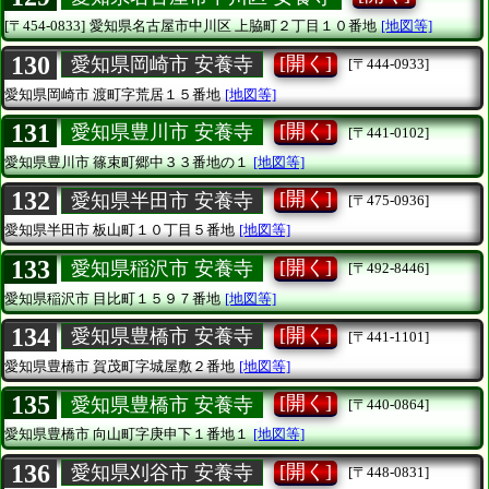
[〒454-0833]
愛知県名古屋市中川区
上脇町２丁目１０番地
[地図等]
130
[開く]
愛知県岡崎市 安養寺
[〒444-0933]
愛知県岡崎市
渡町字荒居１５番地
[地図等]
131
[開く]
愛知県豊川市 安養寺
[〒441-0102]
愛知県豊川市
篠束町郷中３３番地の１
[地図等]
132
[開く]
愛知県半田市 安養寺
[〒475-0936]
愛知県半田市
板山町１０丁目５番地
[地図等]
133
[開く]
愛知県稲沢市 安養寺
[〒492-8446]
愛知県稲沢市
目比町１５９７番地
[地図等]
134
[開く]
愛知県豊橋市 安養寺
[〒441-1101]
愛知県豊橋市
賀茂町字城屋敷２番地
[地図等]
135
[開く]
愛知県豊橋市 安養寺
[〒440-0864]
愛知県豊橋市
向山町字庚申下１番地１
[地図等]
136
[開く]
愛知県刈谷市 安養寺
[〒448-0831]