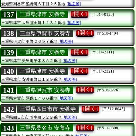
愛知県刈谷市
熊野町６丁目２５番地
[地図等]
137
[開く]
三重県津市 安養寺
[〒514-0125]
三重県津市
大里窪田町１４３４番地
[地図等]
138
[開く]
三重県伊賀市 安養寺
[〒518-1404]
三重県伊賀市
甲野２６９７番地
[地図等]
139
[開く]
三重県津市 安養寺
[〒514-2111]
三重県津市
美里町平木８５２番地
[地図等]
140
[開く]
三重県津市 安養寺
[〒514-2321]
三重県津市
安濃町野口１３９番地
[地図等]
141
[開く]
三重県伊賀市 安養寺
[〒518-0226]
三重県伊賀市
阿保１４００番地
[地図等]
142
[開く]
三重県四日市市 安養寺
[〒512-8045]
三重県四日市市
萱生町５２８番地
[地図等]
143
[開く]
三重県桑名市 安養寺
[〒511-0808]