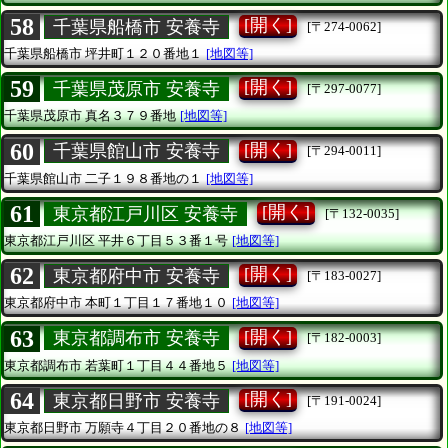
58
[開く]
千葉県船橋市 安養寺
[〒274-0062]
千葉県船橋市
坪井町１２０番地１
[地図等]
59
[開く]
千葉県茂原市 安養寺
[〒297-0077]
千葉県茂原市
真名３７９番地
[地図等]
60
[開く]
千葉県館山市 安養寺
[〒294-0011]
千葉県館山市
二子１９８番地の１
[地図等]
61
[開く]
東京都江戸川区 安養寺
[〒132-0035]
東京都江戸川区
平井６丁目５３番１号
[地図等]
62
[開く]
東京都府中市 安養寺
[〒183-0027]
東京都府中市
本町１丁目１７番地１０
[地図等]
63
[開く]
東京都調布市 安養寺
[〒182-0003]
東京都調布市
若葉町１丁目４４番地５
[地図等]
64
[開く]
東京都日野市 安養寺
[〒191-0024]
東京都日野市
万願寺４丁目２０番地の８
[地図等]