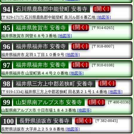
94
[開く]
石川県鹿島郡中能登町 安養寺
[〒929-1717]
石川県鹿島郡中能登町
良川ル部６番乙地
[地図等]
95
[開く]
福井県敦賀市 安養寺
[〒914-0265]
福井県敦賀市
阿曽６８号３番地
[地図等]
96
[開く]
福井県福井市 安養寺
[〒918-8007]
福井県福井市
足羽１丁目１０番９号
[地図等]
97
[開く]
福井県福井市 安養寺
[〒910-0108]
福井県福井市
山室町第４４号２０番地
[地図等]
98
[開く]
福井県三方上中郡若狭町 安養寺
[〒919-1334]
福井県三方上中郡若狭町
田名第２１号１４番地
[地図等]
99
[開く]
山梨県南アルプス市 安養寺
[〒400-0336]
山梨県南アルプス市
十日市場１８４３番地
[地図等]
100
[開く]
長野県須坂市 安養寺
[〒382-0045]
長野県須坂市
大字井上２５９８番地
[地図等]