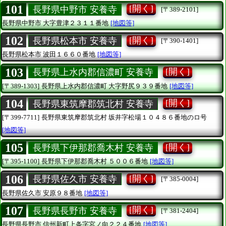
101
[開く]
長野県中野市 安養寺
[〒389-2101]
長野県中野市
大字豊津２３１１番地
[地図等]
102
[開く]
長野県松本市 安養寺
[〒390-1401]
長野県松本市
波田１６６０番地
[地図等]
103
[開く]
長野県上水内郡信濃町 安養寺
[〒389-1303]
長野県上水内郡信濃町
大字野尻９３９番地
[地図等]
104
[開く]
長野県東筑摩郡筑北村 安養寺
[〒399-7711]
長野県東筑摩郡筑北村
坂井字松場１０４８６番地のロ号
[地図等]
105
[開く]
長野県下伊那郡喬木村 安養寺
[〒395-1100]
長野県下伊那郡喬木村
５００６番地
[地図等]
106
[開く]
長野県佐久市 安養寺
[〒385-0004]
長野県佐久市
安原９８番地
[地図等]
107
[開く]
長野県長野市 安養寺
[〒381-2404]
長野県長野市
信州新町上条字宮ノ向２２４番地
[地図等]