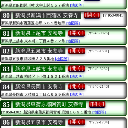
新潟県岩船郡関川村
大字上関５５７番地
[地図等]
80
[開く]
新潟県新潟市西蒲区 安養寺
[〒953-0041]
新潟県新潟市西蒲区
巻甲６６１番地甲
[地図等]
81
[開く]
新潟県上越市 安養寺
[〒943-0825]
新潟県上越市
東本町３丁目４番７２号
[地図等]
82
[開く]
新潟県五泉市 安養寺
[〒959-1631]
新潟県五泉市
猿和田３２８番地
[地図等]
83
[開く]
新潟県上越市 安養寺
[〒949-3232]
新潟県上越市
柿崎区下小野１８０１番地
[地図等]
84
[開く]
新潟県長岡市 安養寺
[〒940-2146]
新潟県長岡市
大積町２丁目乙６５９番地
[地図等]
85
[開く]
新潟県東蒲原郡阿賀町 安養寺
[〒959-4302]
新潟県東蒲原郡阿賀町
鹿瀬１６９１番地
[地図等]
86
[開く]
新潟県五泉市 安養寺
[〒959-1704]