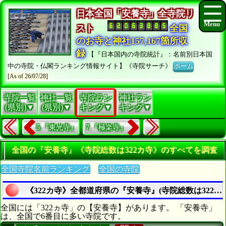
日本全国「安養寺」全寺院リ
スト
全国
のお寺と神社157,167箇所収
録
【『日本国内の寺院統計』：名前別日本国
中の寺院・仏閣ランキング情報サイト】《寺院サーチ》
ホーム
[As of 26/07/28]
寺院一覧
神社一覧
寺院ラン
神社ラン
(県別)▼
(県別)▼
キング▼
キング▼
5.『東光寺』
7.『極楽寺』
全国の『安養寺』《寺院総数は322カ寺》のすべてを調査
全国寺院名前ランキング
全国の寺院
《322カ寺》全都道府県の『安養寺』(寺院総数は322カ
全国には「322ヵ寺」の【安養寺】があります。 「安養寺」
は、全国で6番目に多い寺院です。