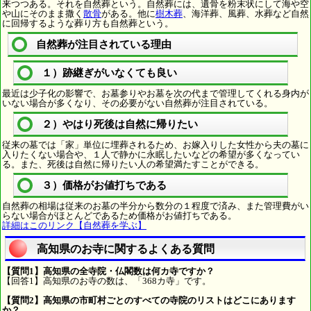
来つつある。それを自然葬という。自然葬には、遺骨を粉末状にして海や空
や山にそのまま撒く
散骨
がある。他に
樹木葬
、海洋葬、風葬、水葬など自然
に回帰するような葬り方も自然葬という。
自然葬が注目されている理由
１）跡継ぎがいなくても良い
最近は少子化の影響で、お墓参りやお墓を次の代まで管理してくれる身内が
いない場合が多くなり、その必要がない自然葬が注目されている。
２）やはり死後は自然に帰りたい
従来の墓では「家」単位に埋葬されるため、お嫁入りした女性から夫の墓に
入りたくない場合や、１人で静かに永眠したいなどの希望が多くなってい
る。また、死後は自然に帰りたい人の希望満たすことができる。
３）価格がお値打ちである
自然葬の相場は従来のお墓の半分から数分の１程度で済み、また管理費がい
らない場合がほとんどであるため価格がお値打ちである。
詳細はこのリンク【自然葬を学ぶ】
高知県のお寺に関するよくある質問
【質問1】高知県の全寺院・仏閣数は何カ寺ですか？
【回答1】高知県のお寺の数は、「368カ寺」です。
【質問2】高知県の市町村ごとのすべての寺院のリストはどこにあります
か？