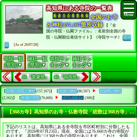
高知県にある寺院の一覧表
全国のお寺
と神社157,167箇所収録
【『全
国の寺院・仏閣ファイル』：名前別全国の寺
院・仏閣順位発信サイト】《寺院サーチ》
ホー
ム
[As of 26/07/28]
寺院一覧
神社一覧
寺院ラン
神社ラン
(県別)▼
(県別)▼
キング▼
キング▼
38.『愛媛県』
40.『福岡県』
【
全国の寺院と神社
(157,167)】 【
全国の神社
(80,507)
高知県の神社
(2,162)】 【
全国の寺院
(76,660)
高知県の寺院
(368)】
【368カ寺】高知県のお寺・仏教寺院「総数は368カ寺」を
下記のリストは、高知県にある全寺院を市区町村別に分類したも
のです。『2026年07月23日』現在、全国には76,660カ寺の寺院が
あります。高知県には368カ寺の寺院があります。これは、全国