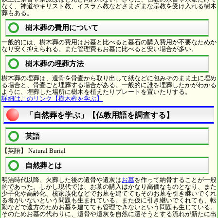
なく、神道やキリスト教、イスラム教などさまざまな宗教を受け入れる樹木
葬もある。
樹木葬の費用について
一般的には、樹木葬の費用はお墓と比べると墓石の購入費用が不要なためか
なり安く抑えられる。また管理費もお墓に比べると安い場合が多い。
樹木葬の埋葬方法
樹木葬の埋葬は、遺骨を骨壷から取り出して紙などに包みそのまま土に埋め
る場合と、骨壷ごと埋葬する場合がある。一般的に誰を埋葬したかがわかる
ように、埋葬した場所に樹木を植えたりプレートを置いたりする。
詳細はこのリンク【樹木葬を学ぶ】
「自然葬を学ぶ」【仏教用語を調査する】
英語
【英語】 Natural Burial
自然葬とは
明治時代以降、火葬した後の遺骨や遺灰は
お墓
を作って納骨することが一般
的であった。しかし現代では、お墓の購入はかなり高価なものとなり、また
少子化や高齢化、核家族化などでお墓を建ててもそのお墓を引き継いでくれ
る者がいないという問題も生まれている。また仮に引き継いでくれても、転
勤などで遠方のためお墓を建てても管理できないという問題も生じている。
そのためお墓の代わりに、遺骨や遺灰を自然に還そうとする流れが新たに出