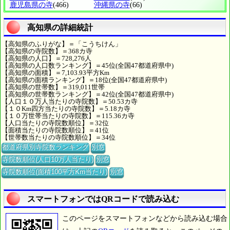
鹿児島県の寺
(466)
沖縄県の寺
(66)
高知県の詳細統計
【高知県のふりがな】＝「こうちけん」
【高知県の寺院数】＝368カ寺
【高知県の人口】＝728,276人
【高知県の人口数ランキング】＝45位(全国47都道府県中)
【高知県の面積】＝7,103.93平方Km
【高知県の面積ランキング】＝18位(全国47都道府県中)
【高知県の世帯数】＝319,011世帯
【高知県の世帯数ランキング】＝42位(全国47都道府県中)
【人口１０万人当たりの寺院数】＝50.53カ寺
【１０Km四方当たりの寺院数】＝5.18カ寺
【１０万世帯当たりの寺院数】＝115.36カ寺
【人口当たりの寺院数順位】＝32位
【面積当たりの寺院数順位】＝41位
【世帯数当たりの寺院数順位】＝34位
都道府県別寺院数ランキング
別窓
寺院数順位(人口10万人当たり)
別窓
寺院数順位(面積100平方Km当たり)
別窓
スマートフォンではQRコードで読み込む
このページをスマートフォンなどから読み込む場合