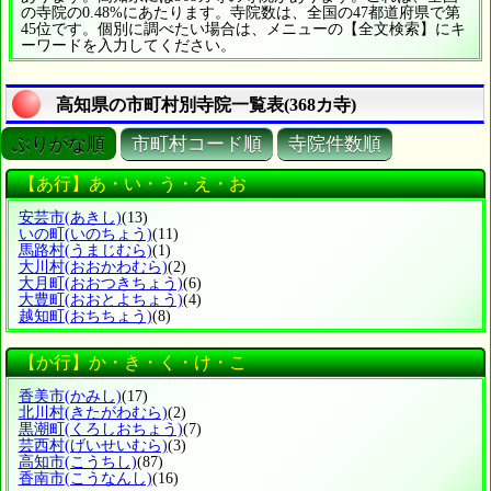
の寺院の0.48%にあたります。寺院数は、全国の47都道府県で第
45位です。個別に調べたい場合は、メニューの【全文検索】にキ
ーワードを入力してください。
高知県の市町村別寺院一覧表(368カ寺)
ぶりがな順
市町村コード順
寺院件数順
【あ行】あ・い・う・え・お
安芸市
(あきし)
(13)
いの町
(いのちょう)
(11)
馬路村
(うまじむら)
(1)
大川村
(おおかわむら)
(2)
大月町
(おおつきちょう)
(6)
大豊町
(おおとよちょう)
(4)
越知町
(おちちょう)
(8)
【か行】か・き・く・け・こ
香美市
(かみし)
(17)
北川村
(きたがわむら)
(2)
黒潮町
(くろしおちょう)
(7)
芸西村
(げいせいむら)
(3)
高知市
(こうちし)
(87)
香南市
(こうなんし)
(16)