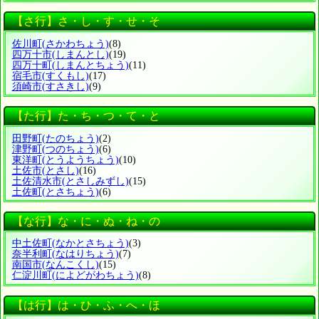
【さ行】さ・し・す・せ・そ
佐川町
(さかわちょう)
(8)
四万十市
(しまんとし)
(19)
四万十町
(しまんとちょう)
(11)
宿毛市
(すくもし)
(17)
須崎市
(すさきし)
(9)
【た行】た・ち・つ・て・と
田野町
(たのちょう)
(2)
津野町
(つのちょう)
(6)
東洋町
(とうようちょう)
(10)
土佐市
(とさし)
(16)
土佐清水市
(とさしみずし)
(15)
土佐町
(とさちょう)
(6)
【な行】な・に・ぬ・ね・の
中土佐町
(なかとさちょう)
(3)
奈半利町
(なはりちょう)
(7)
南国市
(なんこくし)
(15)
仁淀川町
(によどがわちょう)
(8)
【は行】は・ひ・ふ・へ・ほ