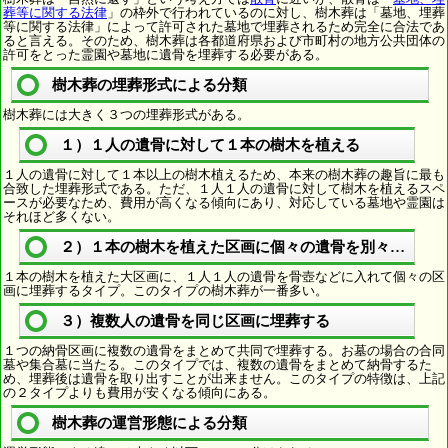
葬等に関する法律
」の枠外で行われているのに対し、樹木葬は「墓地、埋葬
等に関する法律」によって許可された墓地で埋葬されるため完全に合法であ
ると言える。そのため、樹木葬は各都道府県および市町村の地方公共団体の
許可をとった霊園や墓地に遺骨を埋葬する必要がある。
樹木葬の埋葬形式による分類
樹木葬には大きく３つの埋葬形式がある。
１）１人の遺骨に対して１本の樹木を植える
１人の遺骨に対して１本以上の樹木植えるため、本来の樹木葬の趣旨に最も
合致した埋葬形式である。ただ、１人１人の遺骨に対して樹木を植えるスペ
ースが必要なため、費用が高くなる傾向にあり、対応している墓地や霊園は
それほど多くない。
２）１本の樹木を植えた区画に個々の遺骨を別々に埋葬
１本の樹木を植えた大区画に、１人１人の遺骨を骨壺などに入れて個々の区
画に埋葬するタイプ。このタイプの樹木葬が一番多い。
３）複数人の遺骨を同じ区画に埋葬する
１つの納骨区画に複数の遺骨をまとめて共同で埋葬する。お墓の場合の合同
墓や集合墓に当たる。このタイプでは、複数の遺骨をまとめて納骨するた
め、埋葬後は遺骨を取り出すことが出来ません。このタイプの特徴は、上記
の２タイプよりも費用が安くなる傾向にある。
樹木葬の運営形態による分類