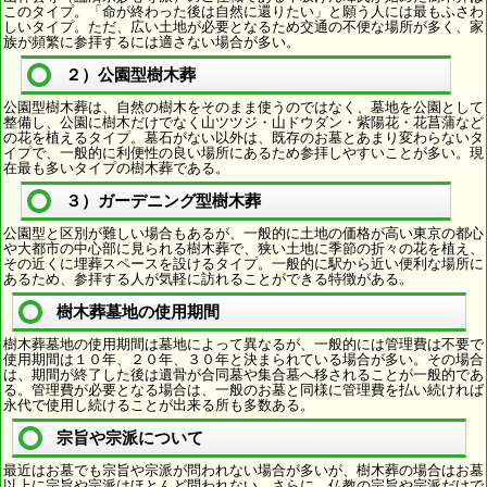
このタイプ。「命が終わった後は自然に還りたい」と願う人には最もふさわ
しいタイプ。ただ、広い土地が必要となるため交通の不便な場所が多く、家
族が頻繁に参拝するには適さない場合が多い。
２）公園型樹木葬
公園型樹木葬は、自然の樹木をそのまま使うのではなく、墓地を公園として
整備し、公園に樹木だけでなく山ツツジ・山ドウダン・紫陽花・花菖蒲など
の花を植えるタイプ。墓石がない以外は、既存のお墓とあまり変わらないタ
イプで、一般的に利便性の良い場所にあるため参拝しやすいことが多い。現
在最も多いタイプの樹木葬である。
３）ガーデニング型樹木葬
公園型と区別が難しい場合もあるが、一般的に土地の価格が高い東京の都心
や大都市の中心部に見られる樹木葬で、狭い土地に季節の折々の花を植え、
その近くに埋葬スペースを設けるタイプ。一般的に駅から近い便利な場所に
あるため、参拝する人が気軽に訪れることができる特徴がある。
樹木葬墓地の使用期間
樹木葬墓地の使用期間は墓地によって異なるが、一般的には管理費は不要で
使用期間は１０年、２０年、３０年と決まられている場合が多い。その場合
は、期間が終了した後は遺骨が合同墓や集合墓へ移されることが一般的であ
る。管理費が必要となる場合は、一般のお墓と同様に管理費を払い続ければ
永代で使用し続けることが出来る所も多数ある。
宗旨や宗派について
最近はお墓でも宗旨や宗派が問われない場合が多いが、樹木葬の場合はお墓
以上に宗旨や宗派はほとんど問われない。さらに、仏教の宗旨や宗派だけで