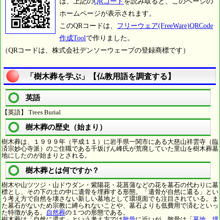
は、上記の
QRコード
を読み取ると、このページの
ホームページが表示されます。
このQRコードは、
フリーウェア(FreeWare)QRCode
作成Tool
で作りました。
（QRコードは、株式会社デンソーウェーブの登録商標です）
「樹木葬を学ぶ」【仏教用語を調査する】
英語
【英語】 Trees Burial
樹木葬の歴史（始まり）
樹木葬は、１９９９年（平成１１）に岩手県一関市にある大慈山祥雲寺（臨
済宗妙心寺派）のご住職である千坂げん峰氏が荒廃していた里山を樹木葬墓
地にしたのが始まりとされる。
樹木葬とは何ですか？
樹木や山ツツジ・山ドウダン・紫陽花・花菖蒲などの花を墓石の代わりに墓
標とし、その下の土の中に遺骨を埋葬する形態。「遺骨が自然に還る」とい
う考え方で自然を壊さない新しい墓地として環境面でも注目されている。ま
た墓石がないため宗教に縛られないことや、墓石よりも低費用で済むといっ
た特徴がある。
自然葬
の１つの形態である。
樹木葬は「自然に還す」という考え方では
散骨
に近いが、散骨は「
墓地、埋