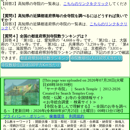
【回答2】高知県の寺院の一覧表は、
こちらのリンクをクリック
してくださ
い。
【質問3】高知県の近隣都道府県毎の全寺院を調べるにはどうすれば良いで
すか？
【回答3】高知県の近隣都道府県の寺院の一覧表は、
こちらのリンクをクリ
ック
してください。
【質問４】全国の都道府県別寺院数ランキングは？
【回答４】「第1位」は、愛知県の『4,668ヶ寺』です。「第2位」は、大阪
府の『3,372ヶ寺』です。「第3位」は、兵庫県の『3,259ヶ寺』です。「第4
位」は、滋賀県の『3,095ヶ寺』です。「第5位」は、京都府の『3,031ヶ
寺』です。全国の都道府県別寺院ランキングの詳細は、下記のボタンで確認
できます。
都道府県別寺院数ランキング
寺院数順位(人口10万人当たり)
寺院数順位(面積100平方Km当たり)
[This page was uploaded on 2026年07月28日(火曜
日)08時38分39秒]
『サーチ寺院』 ｜ Search Temple
｜
2012-2026
Created by
Search Temples Corp.
寺院・仏閣・お寺の
全国情報サイト
≪お寺総合調査・
検索サイト≫
【寺院を楽しんで理解する】
～全国のお寺を調べ
る～
【更新日時：2026年(令和08年)07月25日（土曜日）09時13分15秒】
プライバシー・ポリシー
、
稼働環境
、
利用規約
【仏教キーワード】：開眼供養・宗旨・祭祀・宗派・仏恩・合葬墓・納骨室・御魂入
れ・埋葬許可証・合祀墓・月命日・個人墓・納骨堂・終活・供養・閉眼供養・祥月命
日・法事・分骨・法名・自然葬・墓誌・角柱塔婆・永代供養・法施・仏事・樹木葬・