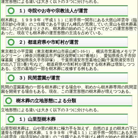
運営形態による違いは大きく以下の３つに分けられる。
１）寺院やお寺や宗教法人が運営
樹木葬は、１９９９年（平成１１）に岩手県一関市にある大慈山祥雲寺（臨
済宗妙心寺派）のご住職である千坂げん峰氏が荒廃していた里山を樹木葬墓
地にしたのが始まりとされ、樹木葬の始めのころはすべてがこの運営形態で
あった。現在でも樹木葬の運営形態の主流を占めている。
２）都道府県や市町村が運営
東京都立小平霊園（東京都東村山市萩山町1-16-1）、横浜市営墓地メモリア
ルグリーン（神奈川県横浜市戸塚区俣野町1367番地1）、愛知県長久手市卯
塚墓園（愛知県長久手市卯塚）、千葉県浦安市営墓地公園(千葉県浦安市日
の出八丁目1番1号)など、都道府県や市町村が運営する樹木葬は増加しつつ
ある。公営の墓地の一部を樹木葬に改修する例もある。
３）民間霊園が運営
民間の霊園墓地の一部を樹木葬にする場合や、初めから樹木葬専用の民間霊
園を開発する場合もある。現在、この運営形態の樹木葬が増えつつある。
樹木葬の立地形態による分類
立地形態による違いは大きく以下の３つに分けられる。
１）山里型樹木葬
山里型樹木葬は、山や里の樹木に極力手を加えず、自然のままの樹木の下に
遺骨を埋葬する樹木葬。１９９９年（平成１１）に岩手県一関市にある大慈
山祥雲寺（臨済宗妙心寺派）のご住職である千坂げん峰氏が始めた樹木葬は