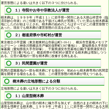
運営形態による違いは大きく以下の３つに分けられる。
１）寺院やお寺や宗教法人が運営
樹木葬は、１９９９年（平成１１）に岩手県一関市にある大慈山祥雲寺（臨
済宗妙心寺派）のご住職である千坂げん峰氏が荒廃していた里山を樹木葬墓
地にしたのが始まりとされ、樹木葬の始めのころはすべてがこの運営形態で
あった。現在でも樹木葬の運営形態の主流を占めている。
２）都道府県や市町村が運営
東京都立小平霊園（東京都東村山市萩山町1-16-1）、横浜市営墓地メモリア
ルグリーン（神奈川県横浜市戸塚区俣野町1367番地1）、愛知県長久手市卯
塚墓園（愛知県長久手市卯塚）、千葉県浦安市営墓地公園(千葉県浦安市日
の出八丁目1番1号)など、都道府県や市町村が運営する樹木葬は増加しつつ
ある。公営の墓地の一部を樹木葬に改修する例もある。
３）民間霊園が運営
民間の霊園墓地の一部を樹木葬にする場合や、初めから樹木葬専用の民間霊
園を開発する場合もある。現在、この運営形態の樹木葬が増えつつある。
樹木葬の立地形態による分類
立地形態による違いは大きく以下の３つに分けられる。
１）山里型樹木葬
山里型樹木葬は、山や里の樹木に極力手を加えず、自然のままの樹木の下に
遺骨を埋葬する樹木葬。１９９９年（平成１１）に岩手県一関市にある大慈