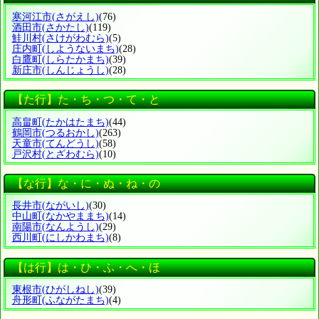
寒河江市
(さがえし)
(76)
酒田市
(さかたし)
(119)
鮭川村
(さけがわむら)
(5)
庄内町
(しようないまち)
(28)
白鷹町
(しらたかまち)
(39)
新庄市
(しんじょうし)
(28)
【た行】た・ち・つ・て・と
高畠町
(たかはたまち)
(44)
鶴岡市
(つるおかし)
(263)
天童市
(てんどうし)
(58)
戸沢村
(とざわむら)
(10)
【な行】な・に・ぬ・ね・の
長井市
(ながいし)
(30)
中山町
(なかやままち)
(14)
南陽市
(なんようし)
(29)
西川町
(にしかわまち)
(8)
【は行】は・ひ・ふ・へ・ほ
東根市
(ひがしねし)
(39)
舟形町
(ふながたまち)
(4)