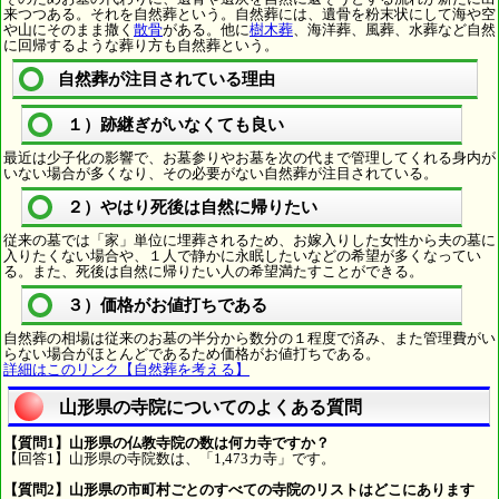
来つつある。それを自然葬という。自然葬には、遺骨を粉末状にして海や空
や山にそのまま撒く
散骨
がある。他に
樹木葬
、海洋葬、風葬、水葬など自然
に回帰するような葬り方も自然葬という。
自然葬が注目されている理由
１）跡継ぎがいなくても良い
最近は少子化の影響で、お墓参りやお墓を次の代まで管理してくれる身内が
いない場合が多くなり、その必要がない自然葬が注目されている。
２）やはり死後は自然に帰りたい
従来の墓では「家」単位に埋葬されるため、お嫁入りした女性から夫の墓に
入りたくない場合や、１人で静かに永眠したいなどの希望が多くなってい
る。また、死後は自然に帰りたい人の希望満たすことができる。
３）価格がお値打ちである
自然葬の相場は従来のお墓の半分から数分の１程度で済み、また管理費がい
らない場合がほとんどであるため価格がお値打ちである。
詳細はこのリンク【自然葬を考える】
山形県の寺院についてのよくある質問
【質問1】山形県の仏教寺院の数は何カ寺ですか？
【回答1】山形県の寺院数は、「1,473カ寺」です。
【質問2】山形県の市町村ごとのすべての寺院のリストはどこにあります