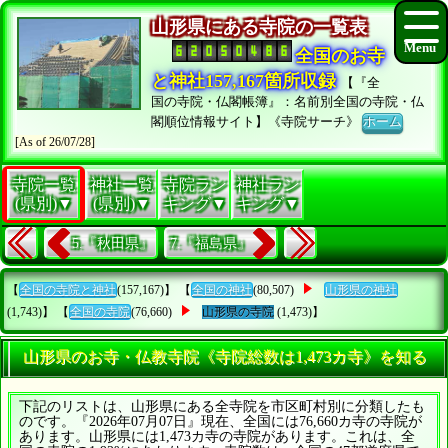
山形県にある寺院の一覧表
全国のお寺
と神社157,167箇所収録
【『全
国の寺院・仏閣帳簿』：名前別全国の寺院・仏
閣順位情報サイト】《寺院サーチ》
ホーム
[As of 26/07/28]
寺院一覧
神社一覧
寺院ラン
神社ラン
(県別)▼
(県別)▼
キング▼
キング▼
5.『秋田県』
7.『福島県』
【
全国の寺院と神社
(157,167)】 【
全国の神社
(80,507)
山形県の神社
(1,743)】 【
全国の寺院
(76,660)
山形県の寺院
(1,473)】
山形県のお寺・仏教寺院《寺院総数は1,473カ寺》を知る
下記のリストは、山形県にある全寺院を市区町村別に分類したも
のです。『2026年07月07日』現在、全国には76,660カ寺の寺院が
あります。山形県には1,473カ寺の寺院があります。これは、全