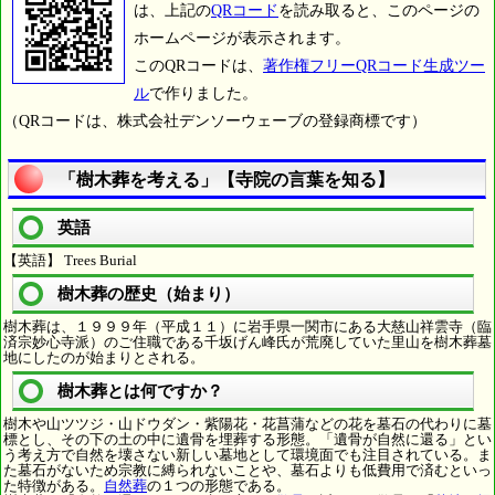
は、上記の
QRコード
を読み取ると、このページの
ホームページが表示されます。
このQRコードは、
著作権フリーQRコード生成ツー
ル
で作りました。
（QRコードは、株式会社デンソーウェーブの登録商標です）
「樹木葬を考える」【寺院の言葉を知る】
英語
【英語】 Trees Burial
樹木葬の歴史（始まり）
樹木葬は、１９９９年（平成１１）に岩手県一関市にある大慈山祥雲寺（臨
済宗妙心寺派）のご住職である千坂げん峰氏が荒廃していた里山を樹木葬墓
地にしたのが始まりとされる。
樹木葬とは何ですか？
樹木や山ツツジ・山ドウダン・紫陽花・花菖蒲などの花を墓石の代わりに墓
標とし、その下の土の中に遺骨を埋葬する形態。「遺骨が自然に還る」とい
う考え方で自然を壊さない新しい墓地として環境面でも注目されている。ま
た墓石がないため宗教に縛られないことや、墓石よりも低費用で済むといっ
た特徴がある。
自然葬
の１つの形態である。