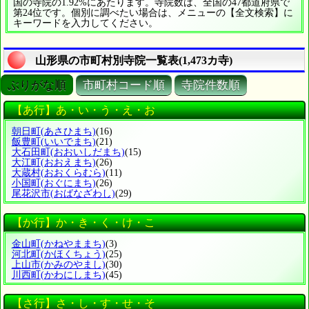
国の寺院の1.92%にあたります。寺院数は、全国の47都道府県で
第24位です。個別に調べたい場合は、メニューの【全文検索】に
キーワードを入力してください。
山形県の市町村別寺院一覧表(1,473カ寺)
ぶりがな順
市町村コード順
寺院件数順
【あ行】あ・い・う・え・お
朝日町
(あさひまち)
(16)
飯豊町
(いいでまち)
(21)
大石田町
(おおいしだまち)
(15)
大江町
(おおえまち)
(26)
大蔵村
(おおくらむら)
(11)
小国町
(おぐにまち)
(26)
尾花沢市
(おばなざわし)
(29)
【か行】か・き・く・け・こ
金山町
(かねやままち)
(3)
河北町
(かほくちょう)
(25)
上山市
(かみのやまし)
(30)
川西町
(かわにしまち)
(45)
【さ行】さ・し・す・せ・そ