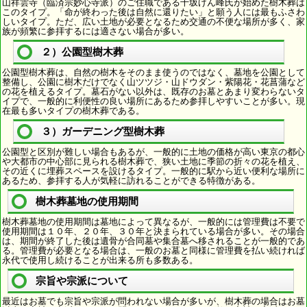
山祥雲寺（臨済宗妙心寺派）のご住職である千坂げん峰氏が始めた樹木葬は
このタイプ。「命が終わった後は自然に還りたい」と願う人には最もふさわ
しいタイプ。ただ、広い土地が必要となるため交通の不便な場所が多く、家
族が頻繁に参拝するには適さない場合が多い。
２）公園型樹木葬
公園型樹木葬は、自然の樹木をそのまま使うのではなく、墓地を公園として
整備し、公園に樹木だけでなく山ツツジ・山ドウダン・紫陽花・花菖蒲など
の花を植えるタイプ。墓石がない以外は、既存のお墓とあまり変わらないタ
イプで、一般的に利便性の良い場所にあるため参拝しやすいことが多い。現
在最も多いタイプの樹木葬である。
３）ガーデニング型樹木葬
公園型と区別が難しい場合もあるが、一般的に土地の価格が高い東京の都心
や大都市の中心部に見られる樹木葬で、狭い土地に季節の折々の花を植え、
その近くに埋葬スペースを設けるタイプ。一般的に駅から近い便利な場所に
あるため、参拝する人が気軽に訪れることができる特徴がある。
樹木葬墓地の使用期間
樹木葬墓地の使用期間は墓地によって異なるが、一般的には管理費は不要で
使用期間は１０年、２０年、３０年と決まられている場合が多い。その場合
は、期間が終了した後は遺骨が合同墓や集合墓へ移されることが一般的であ
る。管理費が必要となる場合は、一般のお墓と同様に管理費を払い続ければ
永代で使用し続けることが出来る所も多数ある。
宗旨や宗派について
最近はお墓でも宗旨や宗派が問われない場合が多いが、樹木葬の場合はお墓