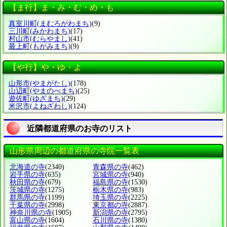
【ま行】ま・み・む・め・も
真室川町
(まむろがわまち)
(9)
三川町
(みかわまち)
(17)
村山市
(むらやまし)
(41)
最上町
(もがみまち)
(9)
【や行】や・ゆ・よ
山形市
(やまがたし)
(178)
山辺町
(やまのべまち)
(25)
遊佐町
(ゆざまち)
(29)
米沢市
(よねざわし)
(124)
近隣都道府県のお寺のリスト
山形県周辺の都道府県の寺院一覧表
北海道の寺
(2340)
青森県の寺
(462)
岩手県の寺
(635)
宮城県の寺
(940)
秋田県の寺
(679)
福島県の寺
(1530)
茨城県の寺
(1275)
栃木県の寺
(983)
群馬県の寺
(1199)
埼玉県の寺
(2225)
千葉県の寺
(2998)
東京都の寺
(2887)
神奈川県の寺
(1905)
新潟県の寺
(2795)
富山県の寺
(1604)
石川県の寺
(1380)