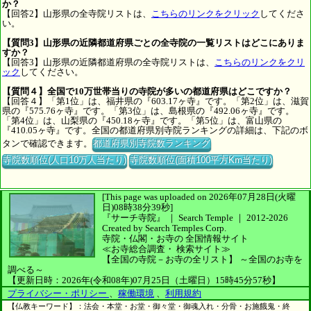
か？
【回答2】山形県の全寺院リストは、
こちらのリンクをクリック
してくださ
い。
【質問3】山形県の近隣都道府県ごとの全寺院の一覧リストはどこにありま
すか？
【回答3】山形県の近隣都道府県の全寺院リストは、
こちらのリンクをクリ
ック
してください。
【質問４】全国で10万世帯当りの寺院が多いの都道府県はどこですか？
【回答４】「第1位」は、福井県の『603.17ヶ寺』です。「第2位」は、滋賀
県の『575.76ヶ寺』です。「第3位」は、島根県の『492.06ヶ寺』です。
「第4位」は、山梨県の『450.18ヶ寺』です。「第5位」は、富山県の
『410.05ヶ寺』です。全国の都道府県別寺院ランキングの詳細は、下記のボ
タンで確認できます。
都道府県別寺院数ランキング
寺院数順位(人口10万人当たり)
寺院数順位(面積100平方Km当たり)
[This page was uploaded on 2026年07月28日(火曜
日)08時38分39秒]
『サーチ寺院』 ｜ Search Temple
｜
2012-2026
Created by
Search Temples Corp.
寺院・仏閣・お寺の
全国情報サイト
≪お寺総合調査・
検索サイト≫
【全国の寺院－お寺の全リスト】
～全国のお寺を
調べる～
【更新日時：2026年(令和08年)07月25日（土曜日）15時45分57秒】
プライバシー・ポリシー
、
稼働環境
、
利用規約
【仏教キーワード】：法会・本堂・お堂・御々堂・御魂入れ・分骨・お施餓鬼・終