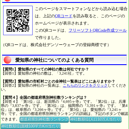
このページをスマートフォンなどから読み込む場合
は、上記の
QRコード
を読み取ると、このページの
ホームページが表示されます。
このQRコードは、
フリーソフトQRCode作成ツール
で作りました。
（QRコードは、株式会社デンソーウェーブの登録商標です）
愛知県の神社についてのよくある質問
【質問1】愛知県のすべての神社の数は何社ですか？
【回答1】愛知県の神社の数は、「3,241社」です。
【質問2】愛知県の市町村ごとの全神社一覧表はどこにありますか？
【回答2】愛知県の神社の一覧表は、
こちらのリンクをクリック
してくださ
い。
【質問４】全国の都道府県別神社数ランキングは？
【回答４】「第1位」は、新潟県の『4,695ヶ寺』です。「第2位」は、兵庫
県の『3,837ヶ寺』です。「第3位」は、福岡県の『3,391ヶ寺』です。「第4
位」は、岐阜県の『3,266ヶ寺』です。「第5位」は、愛知県の『3,241ヶ
寺』です。全国の都道府県別神社ランキングの詳細は、下記のボタンで確認
できます。
都道府県別神社数ランキング
神社数順位(人口10万人当たり)
神社数順位(面積100平方Km当たり)