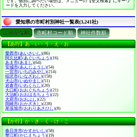
です。個別に調べたい場合は、メニューの【全文検索】にキーワ
ードを入力してください。
愛知県の市町村別神社一覧表(3,241社)
ぶりがな順
市町村コード順
神社件数順
【あ行】あ・い・う・え・お
愛西市
(あいさいし)
(86)
阿久比町
(あぐいちょう)
(16)
あま市
(あまし)
(64)
安城市
(あんじょうし)
(54)
一宮市
(いちのみやし)
(214)
稲沢市
(いなざわし)
(158)
犬山市
(いぬやまし)
(51)
岩倉市
(いわくらし)
(20)
大口町
(おおぐちちょう)
(21)
大治町
(おおはるちょう)
(22)
大府市
(おおぶし)
(22)
岡崎市
(おかざきし)
(228)
尾張旭市
(おわりあさひし)
(8)
【か行】か・き・く・け・こ
春日井市
(かすがいし)
(58)
蟹江町
(かにえちょう)
(19)