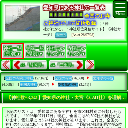
愛知県にある神社の一覧表
全国のお寺
と神社157,167箇所収録
【『神
社がわかる』：神社順位発信サイト】《神社サ
ーチ》
ホーム
[As of 26/07/28]
神社一覧
寺院一覧
神社ラン
寺院ラン
(県別)▼
(県別)▼
キング▼
キング▼
22.『静岡県』
24.『三重県』
【
全国の寺院と神社
(157,167)】 【
全国の寺院
(76,660)
愛知県の寺院
(4,668)】 【
全国の神社
(80,507)
愛知県の神社
(3,241)】
【神社数=3,241】愛知県の神社・大宮《3,241社》を理解す
下記のリストは、愛知県にある全神社を市区町村別に分類したも
のです。『2026年07月17日』現在、全国には80,507社の神社があ
ります。愛知県には3,241社の神社があります。これは、全国の
神社の4.03%にあたります。神社数は、全国の47都道府県で第5位