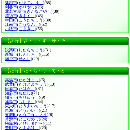
蒲郡市
(がまごおりし)
(55)
刈谷市
(かりやし)
(26)
北名古屋市
(きたなごやし)
(39)
清須市
(きよすし)
(43)
幸田町
(こうたちょう)
(30)
江南市
(こうなんし)
(52)
小牧市
(こまきし)
(56)
【さ行】さ・し・す・せ・そ
設楽町
(したらちょう)
(31)
新城市
(しんしろし)
(115)
瀬戸市
(せとし)
(29)
【た行】た・ち・つ・て・と
高浜市
(たかはまし)
(6)
武豊町
(たけとよちょう)
(13)
田原市
(たはらし)
(81)
知多市
(ちたし)
(21)
知立市
(ちりゅうし)
(9)
津島市
(つしまし)
(54)
東栄町
(とうえいちょう)
(17)
東海市
(とうかいし)
(21)
東郷町
(とうごうちょう)
(6)
常滑市
(とこなめし)
(24)
飛島村
(とびしまむら)
(11)
豊明市
(とよあけし)
(20)