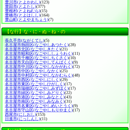
豊川市
(とよかわし)
(123)
豊田市
(とよたし)
(377)
豊根村
(とよねむら)
(15)
豊橋市
(とよはしし)
(164)
豊山町
(とよやまちょう)
(7)
【な行】な・に・ぬ・ね・の
長久手市
(ながくてし)
(5)
名古屋市熱田区
(なごやしあつたく)
(28)
名古屋市北区
(なごやしきたく)
(21)
名古屋市昭和区
(なごやししょうわく)
(11)
名古屋市千種区
(なごやしちくさく)
(10)
名古屋市天白区
(なごやしてんぱくく)
(9)
名古屋市中川区
(なごやしなかがわく)
(72)
名古屋市中区
(なごやしなかく)
(25)
名古屋市中村区
(なごやしなかむらく)
(48)
名古屋市西区
(なごやしにしく)
(29)
名古屋市東区
(なごやしひがしく)
(17)
名古屋市瑞穂区
(なごやしみずほく)
(17)
名古屋市緑区
(なごやしみどりく)
(22)
名古屋市港区
(なごやしみなとく)
(43)
名古屋市南区
(なごやしみなみく)
(31)
名古屋市名東区
(なごやしめいとうく)
(9)
名古屋市守山区
(なごやしもりやまく)
(17)
西尾市
(にしおし)
(153)
日進市
(にっしんし)
(11)