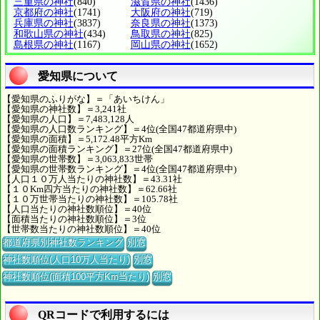
三重県の神社
(840)
滋賀県の神社
(1436)
京都府の神社
(1741)
大阪府の神社
(719)
兵庫県の神社
(3837)
奈良県の神社
(1373)
和歌山県の神社
(434)
鳥取県の神社
(825)
島根県の神社
(1167)
岡山県の神社
(1652)
愛知県について
【愛知県のふりがな】＝「あいちけん」
【愛知県の神社数】＝3,241社
【愛知県の人口】＝7,483,128人
【愛知県の人口数ランキング】＝4位(全国47都道府県中)
【愛知県の面積】＝5,172.48平方Km
【愛知県の面積ランキング】＝27位(全国47都道府県中)
【愛知県の世帯数】＝3,063,833世帯
【愛知県の世帯数ランキング】＝4位(全国47都道府県中)
【人口１０万人当たりの神社数】＝43.31社
【１０Km四方当たりの神社数】＝62.66社
【１０万世帯当たりの神社数】＝105.78社
【人口当たりの神社数順位】＝40位
【面積当たりの神社数順位】＝3位
【世帯数当たりの神社数順位】＝40位
都道府県別神社数ランキング
別窓
神社数順位(人口10万人当たり)
別窓
神社数順位(面積100平方Km当たり)
別窓
QRコードで利用するには