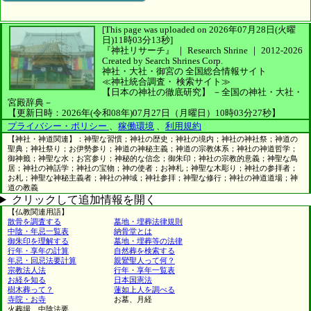
[This page was uploaded on 2026年07月28日(火曜
日)11時03分13秒]
『神社リサーチ』 ｜ Research Shrine
｜
2012-2026
Created by
Search Shrines Corp.
神社・大社・御宮の
全国総合情報サイト
≪神社統合調査・
検索サイト≫
【日本の神社の徹底研究】
－全国の神社・大社・
宮殿辞典－
【更新日時：2026年(令和08年)07月27日（月曜日）10時03分27秒】
プライバシー・ポリシー
、
稼働環境
、
利用規約
【神社・神道関連】：神聖な習慣；神社の歴史；神社の境内；神社の神社祭；神道の
聖典；神社祭り；お伊勢参り；神道の神秘主義；神道の宗教体系；神社の神道哲学；
御神籤；神聖な水；お宮参り；神秘的な信念；御朱印；神社の宗教的意義；神聖な鳥
居；神社の神話学；神社の宝物；神の使者；お神札；神聖な木彫り；神社の参拝者；
お札；神聖な神秘主義者；神社の神域；神社参拝；神聖な修行；神社の神道道場；神
道の教義
クリックして追加情報を開く
【仏教関連用語】
散骨を調査する
墓地・埋葬法律規則
中陰・年忌一覧表
納骨堂とは
御朱印を理解する
墓地・埋葬等の法律
行年・享年の計算
自然葬を検索する
年忌・回忌法要計算
親鸞聖人って何？
宗教法人法
行年・享年一覧表
お経を知る
日本国憲法
樹木葬って？
蓮如上人を調べる
寺院・お寺
お墓、月経
火葬場、中陰法要