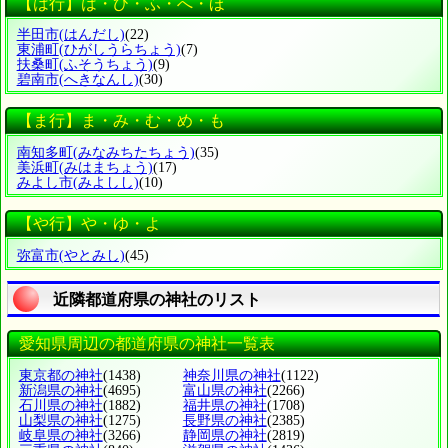
【は行】は・ひ・ふ・へ・ほ
半田市
(はんだし)
(22)
東浦町
(ひがしうらちょう)
(7)
扶桑町
(ふそうちょう)
(9)
碧南市
(へきなんし)
(30)
【ま行】ま・み・む・め・も
南知多町
(みなみちたちょう)
(35)
美浜町
(みはまちょう)
(17)
みよし市
(みよしし)
(10)
【や行】や・ゆ・よ
弥富市
(やとみし)
(45)
近隣都道府県の神社のリスト
愛知県周辺の都道府県の神社一覧表
東京都の神社
(1438)
神奈川県の神社
(1122)
新潟県の神社
(4695)
富山県の神社
(2266)
石川県の神社
(1882)
福井県の神社
(1708)
山梨県の神社
(1275)
長野県の神社
(2385)
岐阜県の神社
(3266)
静岡県の神社
(2819)