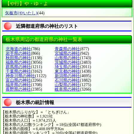
【や行】や・ゆ・よ
矢板市
(やいたし)
(44)
近隣都道府県の神社のリスト
栃木県周辺の都道府県の神社一覧表
北海道の神社
(786)
青森県の神社
(877)
岩手県の神社
(866)
宮城県の神社
(942)
秋田県の神社
(1138)
山形県の神社
(1743)
福島県の神社
(3056)
茨城県の神社
(2483)
群馬県の神社
(1211)
埼玉県の神社
(2011)
千葉県の神社
(3162)
東京都の神社
(1438)
神奈川県の神社
(1122)
新潟県の神社
(4695)
富山県の神社
(2266)
石川県の神社
(1882)
福井県の神社
(1708)
山梨県の神社
(1275)
長野県の神社
(2385)
岐阜県の神社
(3266)
栃木県の統計情報
【栃木県のふりがな】＝「とちぎけん」
【栃木県の神社数】＝1,921社
【栃木県の人口】＝1,974,255人
【栃木県の人口数ランキング】＝18位(全国47都道府県中)
【栃木県の面積】＝6,408.09平方Km
【栃木県の面積ランキング】＝20位(全国47都道府県中)