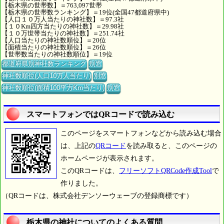
【栃木県の世帯数】＝763,097世帯
【栃木県の世帯数ランキング】＝19位(全国47都道府県中)
【人口１０万人当たりの神社数】＝97.3社
【１０Km四方当たりの神社数】＝29.98社
【１０万世帯当たりの神社数】＝251.74社
【人口当たりの神社数順位】＝20位
【面積当たりの神社数順位】＝26位
【世帯数当たりの神社数順位】＝19位
都道府県別神社数ランキング
別窓
神社数順位(人口10万人当たり)
別窓
神社数順位(面積100平方Km当たり)
別窓
スマートフォンではQRコードで読み込む
このページをスマートフォンなどから読み込む場合
は、上記の
QRコード
を読み取ると、このページの
ホームページが表示されます。
このQRコードは、
フリーソフトQRCode作成Tool
で
作りました。
（QRコードは、株式会社デンソーウェーブの登録商標です）
栃木県の神社についてのよくある質問