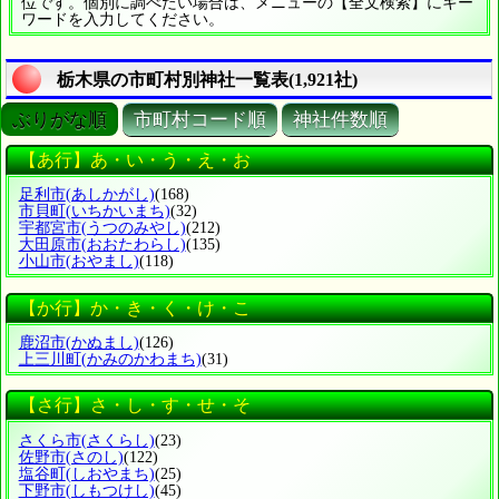
位です。個別に調べたい場合は、メニューの【全文検索】にキー
ワードを入力してください。
栃木県の市町村別神社一覧表(1,921社)
ぶりがな順
市町村コード順
神社件数順
【あ行】あ・い・う・え・お
足利市
(あしかがし)
(168)
市貝町
(いちかいまち)
(32)
宇都宮市
(うつのみやし)
(212)
大田原市
(おおたわらし)
(135)
小山市
(おやまし)
(118)
【か行】か・き・く・け・こ
鹿沼市
(かぬまし)
(126)
上三川町
(かみのかわまち)
(31)
【さ行】さ・し・す・せ・そ
さくら市
(さくらし)
(23)
佐野市
(さのし)
(122)
塩谷町
(しおやまち)
(25)
下野市
(しもつけし)
(45)