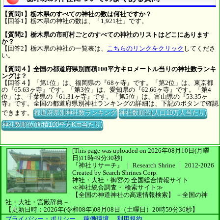
【質問1】栃木県のすべての神社の数は何社ですか？
【回答1】栃木県の神社の数は、「1,921社」です。
【質問2】栃木県の市町村ごとのすべての神社のリストはどこにあります
か？
【回答2】栃木県の神社の一覧表は、
こちらのリンクをクリック
してくださ
い。
【質問４】全国の都道府県別面積100平方キロメートル当りの神社数ランキ
ングは？
【回答４】「第1位」は、福岡県の『68ヶ寺』です。「第2位」は、東京都
の『65.63ヶ寺』です。「第3位」は、愛知県の『62.66ヶ寺』です。「第4
位」は、千葉県の『61.31ヶ寺』です。「第5位」は、富山県の『53.35ヶ
寺』です。全国の都道府県別神社ランキングの詳細は、下記のボタンで確認
できます。
都道府県別神社数ランキング
神社数順位(人口10万人当たり)
神社数順位(面積100平方Km当たり)
[This page was uploaded on 2026年08月10日(月曜
日)11時49分30秒]
『神社リサーチ』 ｜ Research Shrine
｜
2012-2026
Created by
Search Shrines Corp.
神社・大社・御宮の
全国総合情報サイト
≪神社統合調査・
検索サイト≫
【全国の神道神社の高速情報検索】
－全国の神
社・大社・宮殿辞典－
【更新日時：2026年(令和08年)08月08日（土曜日）20時59分36秒】
プライバシー・ポリシー
、
稼働環境
、
利用規約