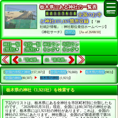
栃木県にある神社の一覧表
全国のお寺
と神社157,167箇所収録
【『神
社統計情報』：神社順位発信ホームページ】
《神社サーチ》
ホーム
[As of 26/08/10]
神社一覧
寺院一覧
神社ラン
寺院ラン
(県別)▼
(県別)▼
キング▼
キング▼
8.『茨城県』
10.『群馬県』
【
全国の寺院と神社
(157,167)】 【
全国の寺院
(76,660)
栃木県の寺院
(983)】
【
全国の神社
(80,507)
栃木県の神社
(1,921)】
栃木県の神社《1,921社》を検索する
下記のリストは、栃木県にある全神社を市区町村別に分類したも
のです。『2026年05月31日』現在、全国には80,507社の神社があ
ります。栃木県には1,921社の神社があります。これは、全国の
神社の2.39%にあたります。神社数は、全国の47都道府県で第16