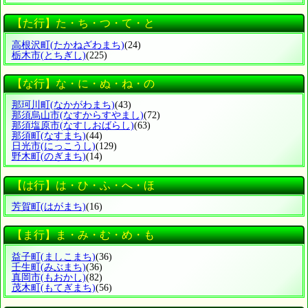
【た行】た・ち・つ・て・と
高根沢町
(たかねざわまち)
(24)
栃木市
(とちぎし)
(225)
【な行】な・に・ぬ・ね・の
那珂川町
(なかがわまち)
(43)
那須烏山市
(なすからすやまし)
(72)
那須塩原市
(なすしおばらし)
(63)
那須町
(なすまち)
(44)
日光市
(にっこうし)
(129)
野木町
(のぎまち)
(14)
【は行】は・ひ・ふ・へ・ほ
芳賀町
(はがまち)
(16)
【ま行】ま・み・む・め・も
益子町
(ましこまち)
(36)
壬生町
(みぶまち)
(36)
真岡市
(もおかし)
(82)
茂木町
(もてぎまち)
(56)