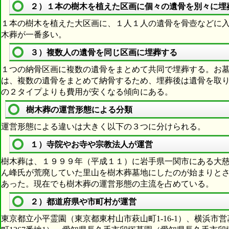
２）１本の樹木を植えた区画に個々の遺骨を別々に埋
１本の樹木を植えた大区画に、１人１人の遺骨を骨壺などに
木葬が一番多い。
３）複数人の遺骨を同じ区画に埋葬する
１つの納骨区画に複数の遺骨をまとめて共同で埋葬する。お
は、複数の遺骨をまとめて納骨するため、埋葬後は遺骨を取
の２タイプよりも費用が安くなる傾向にある。
樹木葬の運営形態による分類
運営形態による違いは大きく以下の３つに分けられる。
１）寺院やお寺や宗教法人が運営
樹木葬は、１９９９年（平成１１）に岩手県一関市にある大
ん峰氏が荒廃していた里山を樹木葬墓地にしたのが始まりと
あった。現在でも樹木葬の運営形態の主流を占めている。
２）都道府県や市町村が運営
東京都立小平霊園（東京都東村山市萩山町1-16-1）、横浜