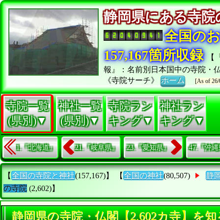
静岡県にある寺
全国の
157,167箇所収録
【
報』：名前別日本国中の寺院・
《寺院サーチ》
ホーム
[As of 26/
寺院一覧
神社一覧
寺院ラン
神社ラン
(県別)▼
(県別)▼
キング▼
キング▼
1.『北海道』
21.『岐阜県』
23.『愛知県』
47.『沖
【
全国の寺院と神社
(157,167)】 【
全国の神社
(80,507)
静
の寺院
(2,602)】
静岡県の寺院・仏閣【2,602カ寺】を知