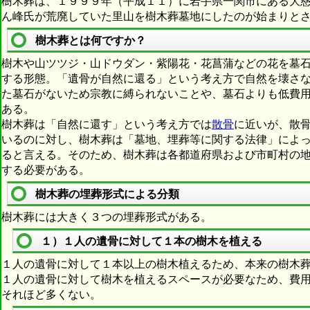
樹木葬は、１９９９年（平成１１）に岩手県一関市にある大
ん峰氏が荒廃していた里山を樹木葬墓地にしたのが始まりと
樹木葬とは何ですか？
樹木や山ツツジ・山ドウダン・紫陽花・花菖蒲などの花を墓
する形態。「遺骨が自然に還る」という考え方で自然を壊さ
た墓石がないため宗教に縛られないことや、墓石よりも低費
ある。
樹木葬は「自然に還す」という考え方では
散骨
に近いが、散
いるのに対し、樹木葬は「墓地、埋葬等に関する法律」によ
ると言える。そのため、樹木葬は各都道府県および市町村の
する必要がある。
樹木葬の埋葬形式による分類
樹木葬には大きく３つの埋葬形式がある。
１）１人の遺骨に対して１本の樹木を植える
１人の遺骨に対して１本以上の樹木植えるため、本来の樹木
１人の遺骨に対して樹木を植えるスペースが必要なため、費
それほど多くない。