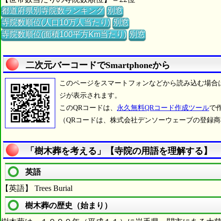
都道府県別寺院数ランキング
別窓
寺院数順位(人口10万人当たり)
別窓
寺院数順位(面積100平方Km当たり)
別窓
二次元バーコードでSmartphoneから
このページをスマートフォンなどから読み込む場合
ジが表示されます。
このQRコードは、
永久無料QRコード作成ツール
で
（QRコードは、株式会社デンソーウェーブの登録
「樹木葬を考える」【寺院の用語を理解する】
英語
【英語】 Trees Burial
樹木葬の歴史（始まり）