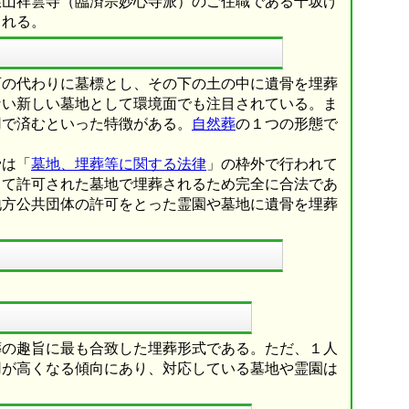
慈山祥雲寺（臨済宗妙心寺派）のご住職である千坂げ
される。
石の代わりに墓標とし、その下の土の中に遺骨を埋葬
ない新しい墓地として環境面でも注目されている。ま
用で済むといった特徴がある。
自然葬
の１つの形態で
骨は「
墓地、埋葬等に関する法律
」の枠外で行われて
って許可された墓地で埋葬されるため完全に合法であ
地方公共団体の許可をとった霊園や墓地に遺骨を埋葬
葬の趣旨に最も合致した埋葬形式である。ただ、１人
用が高くなる傾向にあり、対応している墓地や霊園は