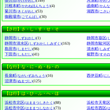
掛川市
(149)
河津町
(かけがわし)
(かわ
川根本町
(4)
函南町
(かわねほんちょう)
(かん
菊川市
(53)
湖西市
(きくがわし)
(こさい
御殿場市
(30)
(ごてんばし)
【さ行】さ・し・す・せ・そ
静岡市
(1)
静岡市葵区
(しずおかし)
(
静岡市清水区
(163)
静岡市駿河
(しずおかししみずく)
島田市
(96)
清水町
(しまだし)
(しみ
下田市
(41)
裾野市
(しもだし)
(すその
【な行】な・に・ぬ・ね・の
長泉町
(16)
西伊豆町
(ながいずみちょう)
(に
沼津市
(125)
(ぬまづし)
【は行】は・ひ・ふ・へ・ほ
浜松市北区
(88)
浜松市天竜
(はままつしきたく)
浜松市中区
(73)
浜松市西区
(はままつしなかく)
(