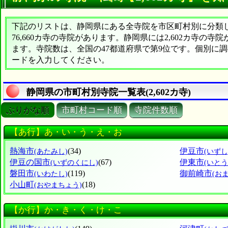
下記のリストは、静岡県にある全寺院を市区町村別に分類した
76,660カ寺の寺院があります。静岡県には2,602カ寺の寺
ます。寺院数は、全国の47都道府県で第9位です。個別に
ードを入力してください。
静岡県の市町村別寺院一覧表(2,602カ寺)
ぶりがな順
市町村コード順
寺院件数順
【あ行】あ・い・う・え・お
熱海市
(34)
伊豆市
(あたみし)
(いずし
伊豆の国市
(67)
伊東市
(いずのくにし)
(いとう
磐田市
(119)
御前崎市
(いわたし)
(お
小山町
(18)
(おやまちょう)
【か行】か・き・く・け・こ