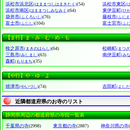
浜松市浜北区
(54)
浜松市東区
(はままつしはまきたく)
(
浜松市南区
(64)
東伊豆町
(はままつしみなみく)
(ひ
袋井市
(76)
藤枝市
(ふくろいし)
(ふじえ
富士市
(104)
富士宮市
(ふじし)
(ふ
【ま行】ま・み・む・め・も
牧之原市
(64)
松崎町
(まきのはらし)
(まつ
三島市
(63)
南伊豆町
(みしまし)
(み
森町
(35)
(もりまち)
【や行】や・ゆ・よ
焼津市
(74)
吉田町
(やいづし)
(よし
近隣都道府県のお寺のリスト
静岡県周辺の都道府県の寺院一覧表
千葉県の寺
(2998)
東京都の寺
(2887)
神奈川県の寺