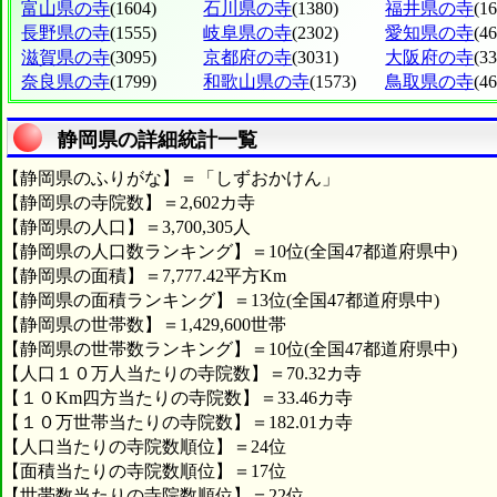
富山県の寺
(1604)
石川県の寺
(1380)
福井県の寺
(1
長野県の寺
(1555)
岐阜県の寺
(2302)
愛知県の寺
(4
滋賀県の寺
(3095)
京都府の寺
(3031)
大阪府の寺
(3
奈良県の寺
(1799)
和歌山県の寺
(1573)
鳥取県の寺
(46
静岡県の詳細統計一覧
【静岡県のふりがな】＝「しずおかけん」
【静岡県の寺院数】＝2,602カ寺
【静岡県の人口】＝3,700,305人
【静岡県の人口数ランキング】＝10位(全国47都道府県中)
【静岡県の面積】＝7,777.42平方Km
【静岡県の面積ランキング】＝13位(全国47都道府県中)
【静岡県の世帯数】＝1,429,600世帯
【静岡県の世帯数ランキング】＝10位(全国47都道府県中)
【人口１０万人当たりの寺院数】＝70.32カ寺
【１０Km四方当たりの寺院数】＝33.46カ寺
【１０万世帯当たりの寺院数】＝182.01カ寺
【人口当たりの寺院数順位】＝24位
【面積当たりの寺院数順位】＝17位
【世帯数当たりの寺院数順位】＝22位