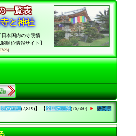
院の一覧表
お寺と神社
『日本国内の寺院情
仏閣順位情報サイト】
07/28]
縄県』
岡県の神社
(2,819)】 【
全国の寺院
(76,660)
静岡県
る