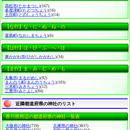
高松市
(たかまつし)
(167)
多度津町
(たどつちょう)
(16)
土庄町
(とのしょうちょう)
(14)
【な行】な・に・ぬ・ね・の
直島町
(なおしまちょう)
(6)
【は行】は・ひ・ふ・へ・ほ
東かがわ市
(ひがしかがわし)
(34)
【ま行】ま・み・む・め・も
丸亀市
(まるがめし)
(92)
まんのう町
(まんのうちょう)
(103)
三木町
(みきちょう)
(12)
三豊市
(みとよし)
(84)
近隣都道府県の神社のリスト
香川県周辺の都道府県の神社一覧表
大阪府の神社
(719)
兵庫県の神社
(3837)