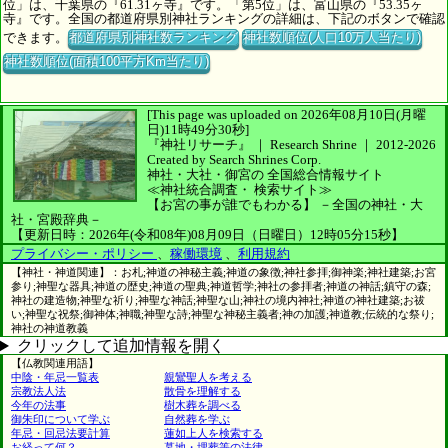
位」は、千葉県の『61.31ヶ寺』です。「第5位」は、富山県の『53.35ヶ
寺』です。全国の都道府県別神社ランキングの詳細は、下記のボタンで確認
できます。
都道府県別神社数ランキング
神社数順位(人口10万人当たり)
神社数順位(面積100平方Km当たり)
[This page was uploaded on 2026年08月10日(月曜
日)11時49分30秒]
『神社リサーチ』 ｜ Research Shrine
｜
2012-2026
Created by
Search Shrines Corp.
神社・大社・御宮の
全国総合情報サイト
≪神社統合調査・
検索サイト≫
【お宮の事が誰でもわかる】
－全国の神社・大
社・宮殿辞典－
【更新日時：2026年(令和08年)08月09日（日曜日）12時05分15秒】
プライバシー・ポリシー
、
稼働環境
、
利用規約
【神社・神道関連】：お札;神道の神秘主義;神道の象徴;神社参拝;御神楽;神社建築;お宮
参り;神聖な器具;神道の歴史;神道の聖典;神道哲学;神社の参拝者;神道の神話;鎮守の森;
神社の建造物;神聖な祈り;神聖な神話;神聖な山;神社の境内神社;神道の神社建築;お祓
い;神聖な祝祭;御神体;神職;神聖な詩;神聖な神秘主義者;神の加護;神道教;伝統的な祭り;
神社の神道教義
クリックして追加情報を開く
【仏教関連用語】
中陰・年忌一覧表
親鸞聖人を考える
宗教法人法
散骨を理解する
今年の法事
樹木葬を調べる
御朱印について学ぶ
自然葬を学ぶ
年忌・回忌法要計算
蓮如上人を検索する
お経って何？
墓地・埋葬等の法律