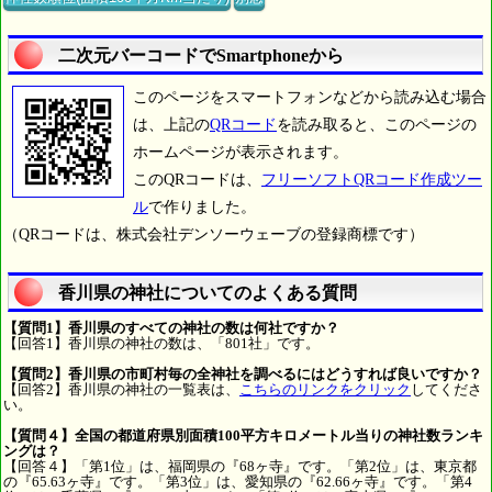
二次元バーコードでSmartphoneから
このページをスマートフォンなどから読み込む場合
は、上記の
QRコード
を読み取ると、このページの
ホームページが表示されます。
このQRコードは、
フリーソフトQRコード作成ツー
ル
で作りました。
（QRコードは、株式会社デンソーウェーブの登録商標です）
香川県の神社についてのよくある質問
【質問1】香川県のすべての神社の数は何社ですか？
【回答1】香川県の神社の数は、「801社」です。
【質問2】香川県の市町村毎の全神社を調べるにはどうすれば良いですか？
【回答2】香川県の神社の一覧表は、
こちらのリンクをクリック
してくださ
い。
【質問４】全国の都道府県別面積100平方キロメートル当りの神社数ランキ
ングは？
【回答４】「第1位」は、福岡県の『68ヶ寺』です。「第2位」は、東京都
の『65.63ヶ寺』です。「第3位」は、愛知県の『62.66ヶ寺』です。「第4