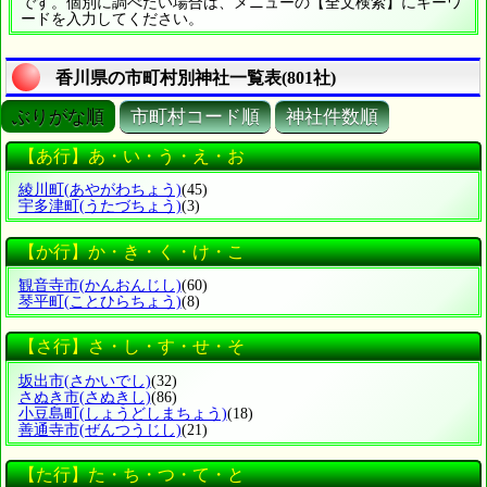
です。個別に調べたい場合は、メニューの【全文検索】にキーワ
ードを入力してください。
香川県の市町村別神社一覧表(801社)
ぶりがな順
市町村コード順
神社件数順
【あ行】あ・い・う・え・お
綾川町
(あやがわちょう)
(45)
宇多津町
(うたづちょう)
(3)
【か行】か・き・く・け・こ
観音寺市
(かんおんじし)
(60)
琴平町
(ことひらちょう)
(8)
【さ行】さ・し・す・せ・そ
坂出市
(さかいでし)
(32)
さぬき市
(さぬきし)
(86)
小豆島町
(しょうどしまちょう)
(18)
善通寺市
(ぜんつうじし)
(21)
【た行】た・ち・つ・て・と