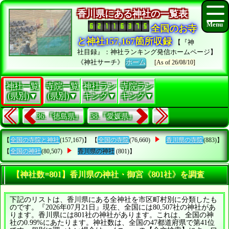
香川県にある神社の一覧表
全国のお寺
と神社157,167箇所収録
【『神
社目録』：神社ランキング発信ホームページ】
《神社サーチ》
ホーム
[As of 26/08/10]
神社一覧
寺院一覧
神社ラン
寺院ラン
(県別)▼
(県別)▼
キング▼
キング▼
36.『徳島県』
38.『愛媛県』
【
全国の寺院と神社
(157,167)】 【
全国の寺院
(76,660)
香川県の寺院
(883)】
【
全国の神社
(80,507)
香川県の神社
(801)】
【神社数=801】香川県の神社・御宮《801社》を調査
下記のリストは、香川県にある全神社を市区町村別に分類したも
のです。『2026年07月21日』現在、全国には80,507社の神社があ
ります。香川県には801社の神社があります。これは、全国の神
社の0.99%にあたります。神社数は、全国の47都道府県で第41位