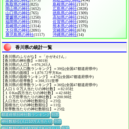
奈良県の神社
(1373)
和歌山県の神社
(434)
鳥取県の神社
(825)
島根県の神社
(1167)
岡山県の神社
(1652)
広島県の神社
(2828)
山口県の神社
(765)
徳島県の神社
(1309)
愛媛県の神社
(1250)
高知県の神社
(2162)
福岡県の神社
(3391)
佐賀県の神社
(1095)
長崎県の神社
(1314)
熊本県の神社
(1379)
大分県の神社
(2091)
宮崎県の神社
(674)
鹿児島県の神社
(1117)
沖縄県の神社
(14)
香川県の統計一覧
【香川県のふりがな】＝「かがわけん」
【香川県の神社数】＝801社
【香川県の人口】＝976,263人
【香川県の人口数ランキング】＝39位(全国47都道府県中)
【香川県の面積】＝1,876.72平方Km
【香川県の面積ランキング】＝47位(全国47都道府県中)
【香川県の世帯数】＝398,551世帯
【香川県の世帯数ランキング】＝36位(全国47都道府県中)
【人口１０万人当たりの神社数】＝82.05社
【１０Km四方当たりの神社数】＝42.68社
【１０万世帯当たりの神社数】＝200.98社
【人口当たりの神社数順位】＝25位
【面積当たりの神社数順位】＝11位
【世帯数当たりの神社数順位】＝25位
都道府県別神社数ランキング
別窓
神社数順位(人口10万人当たり)
別窓
神社数順位(面積100平方Km当たり)
別窓