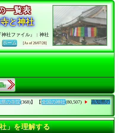
社の一覧表
お寺と神社
『神社ファイル』：神社
》
ホーム
[As of 26/07/28]
縄県』
知県の寺院
(368)】 【
全国の神社
(80,507)
高知県の
62社」を理解する