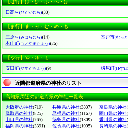
【は行】は・ひ・ふ・へ・ほ
日高村
(33)
(ひだかむら)
【ま行】ま・み・む・め・も
三原村
(14)
室戸市
(みはらむら)
(むろと
本山町
(26)
(もとやまちょう)
【や行】や・ゆ・よ
安田町
(9)
梼原町
(やすだちょう)
(ゆす
近隣都道府県の神社のリスト
高知県周辺の都道府県の神社一覧表
大阪府の神社
(719)
兵庫県の神社
(3837)
奈良県の神社
鳥取県の神社
(825)
島根県の神社
(1167)
岡山県の神社
山口県の神社
(765)
徳島県の神社
(1309)
香川県の神社
福岡県の神社
(3391)
佐賀県の神社
(1095)
長崎県の神社