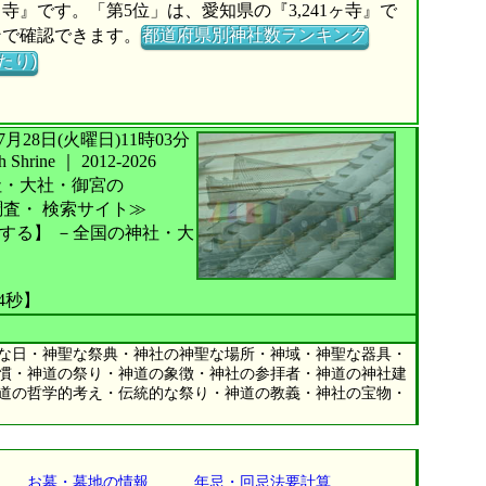
6ヶ寺』です。「第5位」は、愛知県の『3,241ヶ寺』で
ンで確認できます。
都道府県別神社数ランキング
たり)
026年07月28日(火曜日)11時03分
Shrine
｜
2012-2026
社・大社・御宮の
調査・
検索サイト≫
する】
－全国の神社・大
24秒】
な日・神聖な祭典・神社の神聖な場所・神域・神聖な器具・
慣・神道の祭り・神道の象徴・神社の参拝者・神道の神社建
道の哲学的考え・伝統的な祭り・神道の教義・神社の宝物・
お墓・墓地の情報
年忌・回忌法要計算