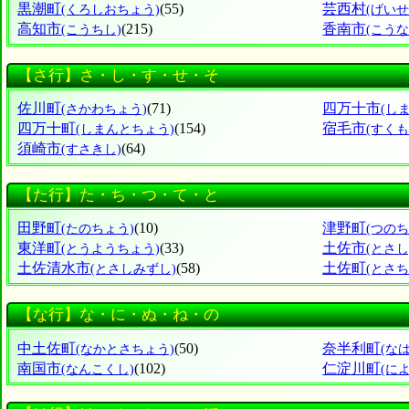
黒潮町
(55)
芸西村
(くろしおちょう)
(げい
高知市
(215)
香南市
(こうちし)
(こうな
【さ行】さ・し・す・せ・そ
佐川町
(71)
四万十市
(さかわちょう)
(し
四万十町
(154)
宿毛市
(しまんとちょう)
(すくも
須崎市
(64)
(すさきし)
【た行】た・ち・つ・て・と
田野町
(10)
津野町
(たのちょう)
(つのち
東洋町
(33)
土佐市
(とうようちょう)
(とさし
土佐清水市
(58)
土佐町
(とさしみずし)
(とさち
【な行】な・に・ぬ・ね・の
中土佐町
(50)
奈半利町
(なかとさちょう)
(な
南国市
(102)
仁淀川町
(なんこくし)
(に