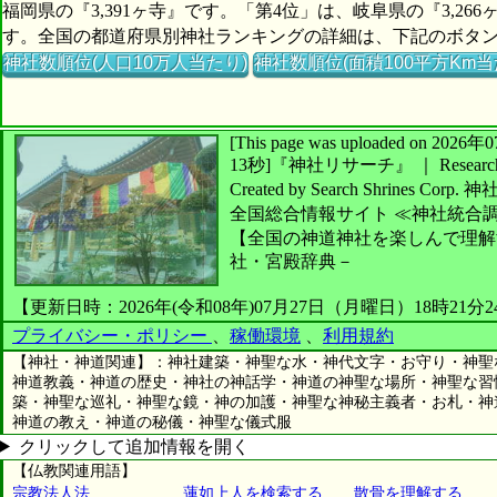
福岡県の『3,391ヶ寺』です。「第4位」は、岐阜県の『3,26
す。全国の都道府県別神社ランキングの詳細は、下記のボタ
神社数順位(人口10万人当たり)
神社数順位(面積100平方Km当
[This page was uploaded on 2
13秒]
『神社リサーチ』 ｜ Research 
Created by
Search Shrines Corp.
神
全国総合情報サイト
≪神社統合
【全国の神道神社を楽しんで理解
社・宮殿辞典－
【更新日時：2026年(令和08年)07月27日（月曜日）18時21分
プライバシー・ポリシー
、
稼働環境
、
利用規約
【神社・神道関連】：神社建築・神聖な水・神代文字・お守り・神聖
神道教義・神道の歴史・神社の神話学・神道の神聖な場所・神聖な習
築・神聖な巡礼・神聖な鏡・神の加護・神聖な神秘主義者・お札・神
神道の教え・神道の秘儀・神聖な儀式服
クリックして追加情報を開く
【仏教関連用語】
宗教法人法
蓮如上人を検索する
散骨を理解する