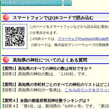
神社数順位(面積100平方Km当たり)
別窓
スマートフォンではQRコードで読み込む
このページをスマートフォンなどから読み込む場合
ジが表示されます。
このQRコードは、
フリーウェア(FreeWare)QRCode作
（QRコードは、株式会社デンソーウェーブの登録
高知県の神社についてのよくある質問
【質問1】高知県のすべての神社の数は何社ですか？
【回答1】高知県の神社の数は、「2,162社」です。
【質問2】高知県の市町村ごとのすべての神社のリストはどこ
【回答2】高知県の神社の一覧表は、
こちらのリンクをクリッ
【質問４】全国の都道府県別神社数ランキングは？
【回答４】「第1位」は、新潟県の『4,695ヶ寺』です。「第2