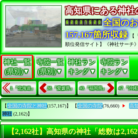
高知県にある神
全国の
157,167箇所収録
【
順位発信サイト】《神社サーチ
神社一覧
寺院一覧
神社ラン
寺院ラン
(県別)▼
(県別)▼
キング▼
キング▼
1.『北海道』
38.『愛媛県』
40.『福岡県』
47.『沖
【
全国の寺院と神社
(157,167)】 【
全国の寺院
(76,660)
高
神社
(2,162)】
【2,162社】高知県の神社「総数は2,1