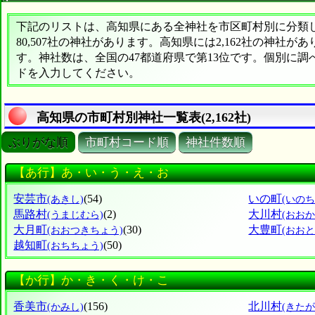
下記のリストは、高知県にある全神社を市区町村別に分類した
80,507社の神社があります。高知県には2,162社の神社が
す。神社数は、全国の47都道府県で第13位です。個別に
ドを入力してください。
高知県の市町村別神社一覧表(2,162社)
ぶりがな順
市町村コード順
神社件数順
【あ行】あ・い・う・え・お
安芸市
(54)
いの町
(あきし)
(いのち
馬路村
(2)
大川村
(うまじむら)
(おお
大月町
(30)
大豊町
(おおつきちょう)
(おお
越知町
(50)
(おちちょう)
【か行】か・き・く・け・こ
香美市
(156)
北川村
(かみし)
(きた