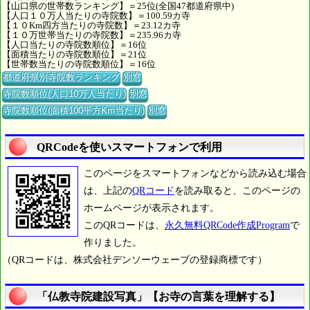
【山口県の世帯数ランキング】＝25位(全国47都道府県中)
【人口１０万人当たりの寺院数】＝100.59カ寺
【１０Km四方当たりの寺院数】＝23.12カ寺
【１０万世帯当たりの寺院数】＝235.96カ寺
【人口当たりの寺院数順位】＝16位
【面積当たりの寺院数順位】＝21位
【世帯数当たりの寺院数順位】＝16位
都道府県別寺院数ランキング
別窓
寺院数順位(人口10万人当たり)
別窓
寺院数順位(面積100平方Km当たり)
別窓
QRCodeを使いスマートフォンで利用
このページをスマートフォンなどから読み込む場合
は、上記の
QRコード
を読み取ると、このページの
ホームページが表示されます。
このQRコードは、
永久無料QRCode作成Program
で
作りました。
（QRコードは、株式会社デンソーウェーブの登録商標です）
「仏教寺院建設写真」【お寺の言葉を理解する】