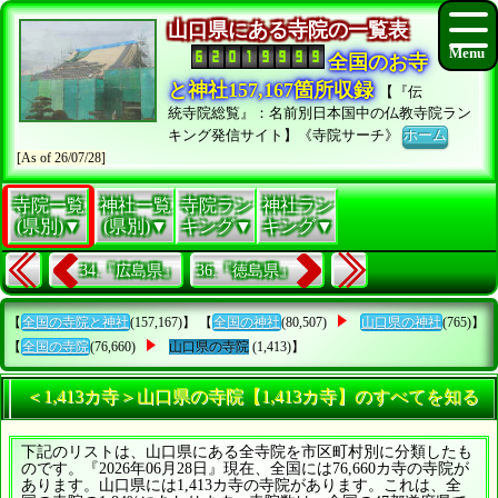
山口県にある寺院の一覧表
全国のお寺
と神社157,167箇所収録
【『伝
統寺院総覧』：名前別日本国中の仏教寺院ラン
キング発信サイト】《寺院サーチ》
ホーム
[As of 26/07/28]
寺院一覧
神社一覧
寺院ラン
神社ラン
(県別)▼
(県別)▼
キング▼
キング▼
34.『広島県』
36.『徳島県』
【
全国の寺院と神社
(157,167)】 【
全国の神社
(80,507)
山口県の神社
(765)】
【
全国の寺院
(76,660)
山口県の寺院
(1,413)】
＜1,413カ寺＞山口県の寺院【1,413カ寺】のすべてを知る
下記のリストは、山口県にある全寺院を市区町村別に分類したも
のです。『2026年06月28日』現在、全国には76,660カ寺の寺院が
あります。山口県には1,413カ寺の寺院があります。これは、全