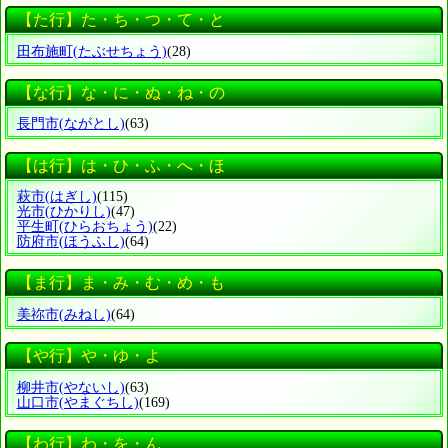
【た行】た・ち・つ・て・と
田布施町
(たぶせちょう)
(28)
【な行】な・に・ぬ・ね・の
長門市
(ながとし)
(63)
【は行】は・ひ・ふ・へ・ほ
萩市
(はぎし)
(115)
光市
(ひかりし)
(47)
平生町
(ひらおちょう)
(22)
防府市
(ほうふし)
(64)
【ま行】ま・み・む・め・も
美祢市
(みねし)
(64)
【や行】や・ゆ・よ
柳井市
(やないし)
(63)
山口市
(やまぐちし)
(169)
【わ行】わ・を・ん