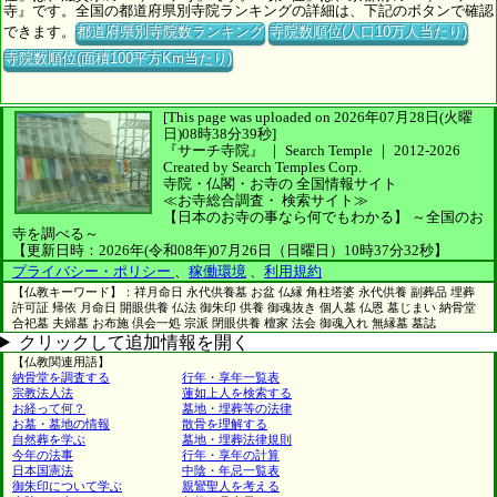
寺』です。全国の都道府県別寺院ランキングの詳細は、下記のボタンで確認
できます。
都道府県別寺院数ランキング
寺院数順位(人口10万人当たり)
寺院数順位(面積100平方Km当たり)
[This page was uploaded on 2026年07月28日(火曜
日)08時38分39秒]
『サーチ寺院』 ｜ Search Temple
｜
2012-2026
Created by
Search Temples Corp.
寺院・仏閣・お寺の
全国情報サイト
≪お寺総合調査・
検索サイト≫
【日本のお寺の事なら何でもわかる】
～全国のお
寺を調べる～
【更新日時：2026年(令和08年)07月26日（日曜日）10時37分32秒】
プライバシー・ポリシー
、
稼働環境
、
利用規約
【仏教キーワード】：祥月命日 永代供養墓 お盆 仏縁 角柱塔婆 永代供養 副葬品 埋葬
許可証 帰依 月命日 開眼供養 仏法 御朱印 供養 御魂抜き 個人墓 仏恩 墓じまい 納骨堂
合祀墓 夫婦墓 お布施 倶会一処 宗派 閉眼供養 檀家 法会 御魂入れ 無縁墓 墓誌
クリックして追加情報を開く
【仏教関連用語】
納骨堂を調査する
行年・享年一覧表
宗教法人法
蓮如上人を検索する
お経って何？
墓地・埋葬等の法律
お墓・墓地の情報
散骨を理解する
自然葬を学ぶ
墓地・埋葬法律規則
今年の法事
行年・享年の計算
日本国憲法
中陰・年忌一覧表
御朱印について学ぶ
親鸞聖人を考える