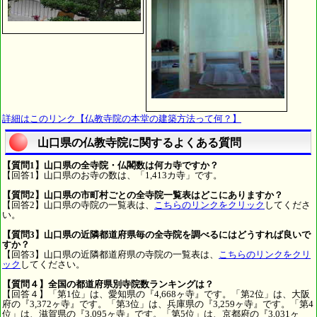
詳細はこのリンク【仏教寺院の本堂の建築方法って何？】
山口県の仏教寺院に関するよくある質問
【質問1】山口県の全寺院・仏閣数は何カ寺ですか？
【回答1】山口県のお寺の数は、「1,413カ寺」です。
【質問2】山口県の市町村ごとの全寺院一覧表はどこにありますか？
【回答2】山口県の寺院の一覧表は、
こちらのリンクをクリック
してくださ
い。
【質問3】山口県の近隣都道府県毎の全寺院を調べるにはどうすれば良いで
すか？
【回答3】山口県の近隣都道府県の寺院の一覧表は、
こちらのリンクをクリ
ック
してください。
【質問４】全国の都道府県別寺院数ランキングは？
【回答４】「第1位」は、愛知県の『4,668ヶ寺』です。「第2位」は、大阪
府の『3,372ヶ寺』です。「第3位」は、兵庫県の『3,259ヶ寺』です。「第4
位」は、滋賀県の『3,095ヶ寺』です。「第5位」は、京都府の『3,031ヶ