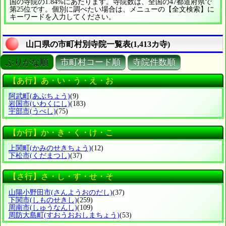
国の寺院の1.84%にあたります。寺院数は、全国の47都道府県で
第25位です。個別に調べたい場合は、メニューの【全文検索】に
キーワードを入力してください。
山口県の市町村別寺院一覧表(1,413カ寺)
ぶりがな順
市町村コード順
寺院件数順
【あ行】あ・い・う・え・お
阿武町
(あぶちょう)
(9)
岩国市
(いわくにし)
(183)
宇部市
(うべし)
(75)
【か行】か・き・く・け・こ
上関町
(かみのせきちょう)
(12)
下松市
(くだまつし)
(37)
【さ行】さ・し・す・せ・そ
山陽小野田市
(さんようおのだし)
(37)
下関市
(しものせきし)
(259)
周南市
(しゅうなんし)
(109)
周防大島町
(すおうおおしまちょう)
(53)