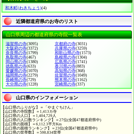
和木町
(わきちょう)
(4)
近隣都道府県のお寺のリスト
山口県周辺の都道府県の寺院一覧表
滋賀県の寺
(3095)
京都府の寺
(3031)
大阪府の寺
(3372)
兵庫県の寺
(3259)
奈良県の寺
(1799)
和歌山県の寺
(1573)
鳥取県の寺
(467)
島根県の寺
(1304)
岡山県の寺
(1380)
広島県の寺
(1741)
徳島県の寺
(633)
香川県の寺
(883)
愛媛県の寺
(1070)
高知県の寺
(368)
福岡県の寺
(2279)
佐賀県の寺
(1049)
長崎県の寺
(729)
熊本県の寺
(1162)
大分県の寺
(1228)
宮崎県の寺
(337)
山口県のインフォメーション
【山口県のふりがな】＝「やまぐちけん」
【山口県の寺院数】＝1,413カ寺
【山口県の人口】＝1,404,729人
【山口県の人口数ランキング】＝27位(全国47都道府県中)
【山口県の面積】＝6,112.3平方Km
【山口県の面積ランキング】＝23位(全国47都道府県中)
【山口県の世帯数】＝598,834世帯