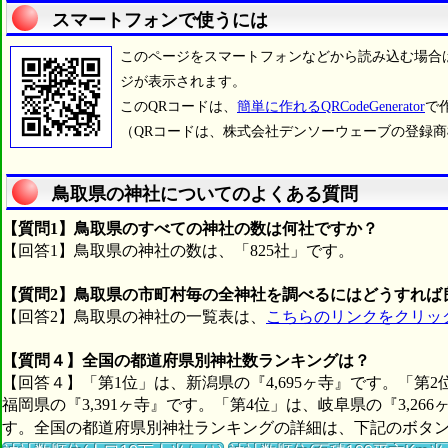
スマートフォンで使うには
このページをスマートフォンなどから読み込む場合
ジが表示されます。
このQRコードは、
簡単に作れるQRCodeGenerator
で
（QRコードは、株式会社デンソーウェーブの登録
鳥取県の神社についてのよくある質問
【質問1】鳥取県のすべての神社の数は何社ですか？
【回答1】鳥取県の神社の数は、「825社」です。
【質問2】鳥取県の市町村毎の全神社を調べるにはどうすれば
【回答2】鳥取県の神社の一覧表は、
こちらのリンクをクリッ
【質問４】全国の都道府県別神社数ランキングは？
【回答４】「第1位」は、新潟県の『4,695ヶ寺』です。「第2
福岡県の『3,391ヶ寺』です。「第4位」は、岐阜県の『3,26
す。全国の都道府県別神社ランキングの詳細は、下記のボタ