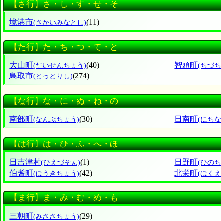
【さ行】さ・し・す・せ・そ
境港市
(11)
(さかいみなとし)
【た行】た・ち・つ・て・と
大山町
(40)
智頭町
(だいせんちょう)
(ちづち
鳥取市
(274)
(とっとりし)
【な行】な・に・ぬ・ね・の
南部町
(30)
日南町
(なんぶちょう)
(にち
【は行】は・ひ・ふ・へ・ほ
日吉津村
(1)
日野町
(ひえづそん)
(ひのち
伯耆町
(42)
北栄町
(ほうきちょう)
(ほく
【ま行】ま・み・む・め・も
三朝町
(29)
(みささちょう)