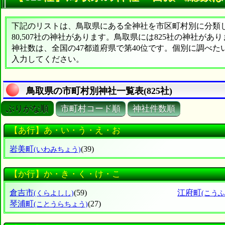
下記のリストは、鳥取県にある全神社を市区町村別に分類した
80,507社の神社があります。鳥取県には825社の神社があ
神社数は、全国の47都道府県で第40位です。個別に調べ
入力してください。
鳥取県の市町村別神社一覧表(825社)
ぶりがな順
市町村コード順
神社件数順
【あ行】あ・い・う・え・お
岩美町
(39)
(いわみちょう)
【か行】か・き・く・け・こ
倉吉市
(59)
江府町
(くらよしし)
(こう
琴浦町
(27)
(ことうらちょう)