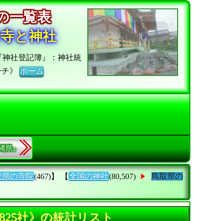
社の一覧表
お寺と神社
『神社登記簿』：神社統
ーチ》
ホーム
沖縄県』
取県の寺院
(467)】 【
全国の神社
(80,507)
鳥取県の
825社》の統計リスト