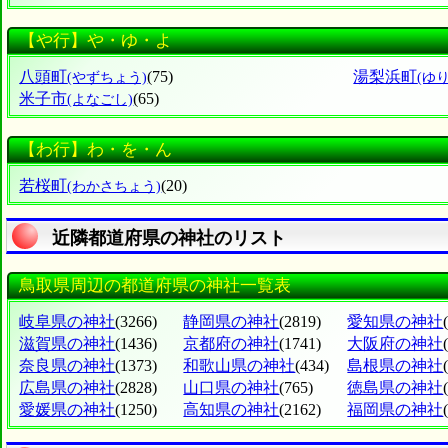
【や行】や・ゆ・よ
八頭町
(75)
湯梨浜町
(やずちょう)
(ゆ
米子市
(65)
(よなごし)
【わ行】わ・を・ん
若桜町
(20)
(わかさちょう)
近隣都道府県の神社のリスト
鳥取県周辺の都道府県の神社一覧表
岐阜県の神社
(3266)
静岡県の神社
(2819)
愛知県の神社
滋賀県の神社
(1436)
京都府の神社
(1741)
大阪府の神社
奈良県の神社
(1373)
和歌山県の神社
(434)
島根県の神社
広島県の神社
(2828)
山口県の神社
(765)
徳島県の神社
愛媛県の神社
(1250)
高知県の神社
(2162)
福岡県の神社