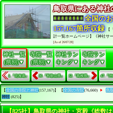
鳥取県にある神
全国の
157,167箇所収録
【
計一覧ホームページ】《神社サ
[As of 26/07/28]
神社一覧
寺院一覧
神社ラン
寺院ラン
(県別)▼
(県別)▼
キング▼
キング▼
1.『北海道』
30.『和歌山県』
32.『島根県』
47.『
【
全国の寺院と神社
(157,167)】 【
全国の寺院
(76,660)
鳥
神社
(825)】
【825社】鳥取県の神社・宮殿《総数は