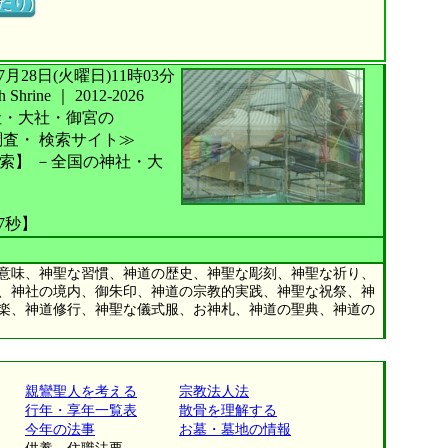
たり)
026年07月28日(火曜日)11時03分
Shrine
｜
2012-2026
社・大社・御宮の
調査・
検索サイト≫
索】
－全国の神社・大
57秒】
意味、神聖な習慣、神道の歴史、神聖な彫刻、神聖な祈り、
、神社の境内、御朱印、神道の宗教的実践、神聖な祝祭、神
楽、神道修行、神聖な儀式服、お神札、神道の聖典、神道の
親鸞聖人を考える
宗教法人法
行年・享年一覧表
散骨を理解する
今年の法事
お墓・墓地の情報