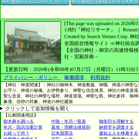
神社数順位(人口10万人当たり)
神社数順位(面積100平方Km当
[This page was uploaded on 2
13秒]
『神社リサーチ』 ｜ Research 
Created by
Search Shrines Corp.
神
全国総合情報サイト
≪神社統合
【全国の神社－御宮の高速情報検
社・宮殿辞典－
【更新日時：2026年(令和08年)07月27日（月曜日）11時33分
プライバシー・ポリシー
、
稼働環境
、
利用規約
【神社・神道関連】：神社の御神木、神道教義、神職、神道の神聖な
お守り、神道の秘儀、お伊勢参り、神聖な信念体系、神社の神道道場
聖な音楽、神社の神聖な場所、神道道場、神聖な島、神社参拝、御神
象徴、信仰の対象、神道の神社建築
クリックして追加情報を開く
【仏教関連用語】
樹木葬を調べる
中陰・年忌一覧表
御朱印を理解する
年忌・回忌法要計算
墓地・埋葬法律規則
納骨堂を調査する
お経って何？
日本国憲法
蓮如上人を検索する