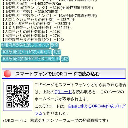
【山梨県の面積】＝4,465.27平方Km
【山梨県の面積ランキング】＝32位(全国47都道府県中)
【山梨県の世帯数】＝330,976世帯
【山梨県の世帯数ランキング】＝41位(全国47都道府県中)
【人口１０万人当たりの神社数】＝152.71社
【１０Km四方当たりの神社数】＝28.55社
【１０万世帯当たりの神社数】＝385.22社
【人口当たりの神社数順位】＝12位
【面積当たりの神社数順位】＝27位
【世帯数当たりの神社数順位】＝12位
都道府県別神社数ランキング
別窓
神社数順位(人口10万人当たり)
別窓
神社数順位(面積100平方Km当たり)
別窓
スマートフォンではQRコードで読み込む
このページをスマートフォンなどから読み込む場合
は、上記の
QRコード
を読み取ると、このページの
ホームページが表示されます。
このQRコードは、
自由に使えるQRCode作成プログ
ラム
で作りました。
（QRコードは、株式会社デンソーウェーブの登録商標です）