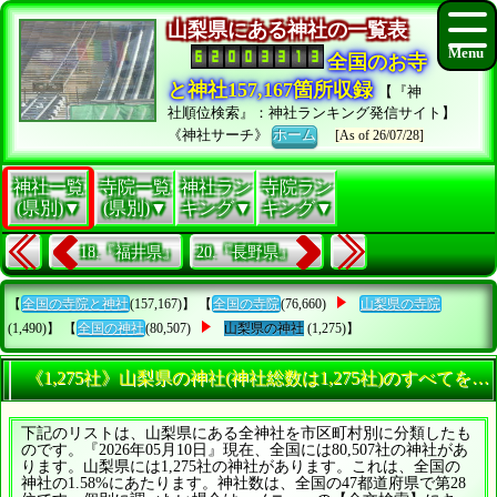
山梨県にある神社の一覧表
全国のお寺
と神社157,167箇所収録
【『神
社順位検索』：神社ランキング発信サイト】
《神社サーチ》
ホーム
[As of 26/07/28]
神社一覧
寺院一覧
神社ラン
寺院ラン
(県別)▼
(県別)▼
キング▼
キング▼
18.『福井県』
20.『長野県』
【
全国の寺院と神社
(157,167)】 【
全国の寺院
(76,660)
山梨県の寺院
(1,490)】 【
全国の神社
(80,507)
山梨県の神社
(1,275)】
《1,275社》山梨県の神社(神社総数は1,275社)のすべてを知
下記のリストは、山梨県にある全神社を市区町村別に分類したも
のです。『2026年05月10日』現在、全国には80,507社の神社があ
ります。山梨県には1,275社の神社があります。これは、全国の
神社の1.58%にあたります。神社数は、全国の47都道府県で第28