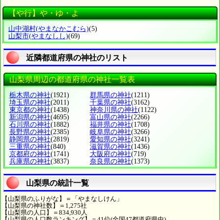
【や行】や・ゆ・よ
山中湖村
(やまなかこむら)
(5)
山梨市
(やまなしし)
(69)
近隣都道府県の神社のリスト
山梨県周辺の都道府県の神社一覧表
栃木県の神社
(1921)
群馬県の神社
(1211)
埼玉県の神社
(2011)
千葉県の神社
(3162)
東京都の神社
(1438)
神奈川県の神社
(1122)
新潟県の神社
(4695)
富山県の神社
(2266)
石川県の神社
(1882)
福井県の神社
(1708)
長野県の神社
(2385)
岐阜県の神社
(3266)
静岡県の神社
(2819)
愛知県の神社
(3241)
三重県の神社
(840)
滋賀県の神社
(1436)
京都府の神社
(1741)
大阪府の神社
(719)
兵庫県の神社
(3837)
奈良県の神社
(1373)
山梨県の統計一覧
【山梨県のふりがな】＝「やまなしけん」
【山梨県の神社数】＝1,275社
【山梨県の人口】＝834,930人
【山梨県の人口数ランキング】＝41位(全国47都道府県中)