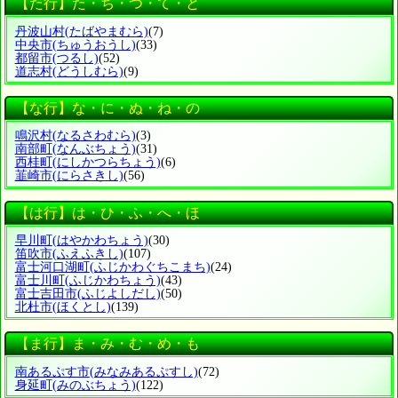
【た行】た・ち・つ・て・と
丹波山村
(たばやまむら)
(7)
中央市
(ちゅうおうし)
(33)
都留市
(つるし)
(52)
道志村
(どうしむら)
(9)
【な行】な・に・ぬ・ね・の
鳴沢村
(なるさわむら)
(3)
南部町
(なんぶちょう)
(31)
西桂町
(にしかつらちょう)
(6)
韮崎市
(にらさきし)
(56)
【は行】は・ひ・ふ・へ・ほ
早川町
(はやかわちょう)
(30)
笛吹市
(ふえふきし)
(107)
富士河口湖町
(ふじかわぐちこまち)
(24)
富士川町
(ふじかわちょう)
(43)
富士吉田市
(ふじよしだし)
(50)
北杜市
(ほくとし)
(139)
【ま行】ま・み・む・め・も
南あるぷす市
(みなみあるぷすし)
(72)
身延町
(みのぶちょう)
(122)