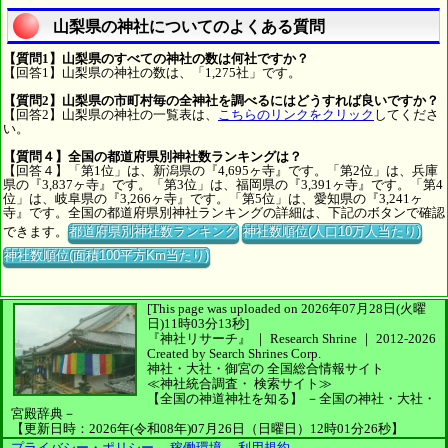
山梨県の神社についてのよくある質問
【質問1】山梨県のすべての神社の数は何社ですか？
【回答1】山梨県の神社の数は、「1,275社」です。
【質問2】山梨県の市町村毎の全神社を調べるにはどうすれば良いですか？
【回答2】山梨県の神社の一覧表は、
こちらのリンクをクリック
してくださ
い。
【質問４】全国の都道府県別神社数ランキングは？
【回答４】「第1位」は、新潟県の『4,695ヶ寺』です。「第2位」は、兵庫
県の『3,837ヶ寺』です。「第3位」は、福岡県の『3,391ヶ寺』です。「第4
位」は、岐阜県の『3,266ヶ寺』です。「第5位」は、愛知県の『3,241ヶ
寺』です。全国の都道府県別神社ランキングの詳細は、下記のボタンで確認
できます。
都道府県別神社数ランキング
神社数順位(人口10万人当たり)
神社数順位(面積100平方Km当たり)
[This page was uploaded on 2026年07月28日(火曜
日)11時03分13秒]
『神社リサーチ』 ｜ Research Shrine
｜
2012-2026
Created by
Search Shrines Corp.
神社・大社・御宮の
全国総合情報サイト
≪神社統合調査・
検索サイト≫
【全国の神道神社を知る】
－全国の神社・大社・
宮殿辞典－
【更新日時：2026年(令和08年)07月26日（日曜日）12時01分26秒】
プライバシー・ポリシー
、
稼働環境
、
利用規約