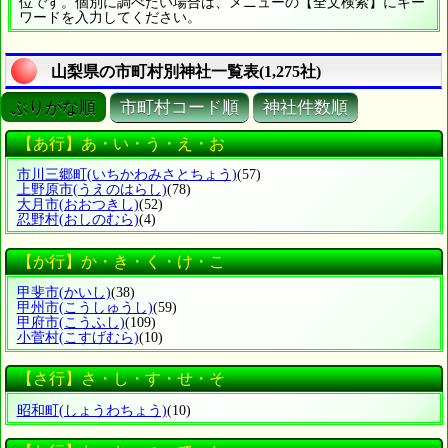
位です。個別に調べたい場合は、メニューの【全文検索】にキー
ワードを入力してください。
山梨県の市町村別神社一覧表(1,275社)
ぶりがな順
市町村コード順
神社件数順
【あ行】あ・い・う・え・お
市川三郷町
(いちかわみさとちょう)
(57)
上野原市
(うえのはらし)
(78)
大月市
(おおつきし)
(52)
忍野村
(おしのむら)
(4)
【か行】か・き・く・け・こ
甲斐市
(かいし)
(38)
甲州市
(こうしゅうし)
(59)
甲府市
(こうふし)
(109)
小菅村
(こすげむら)
(10)
【さ行】さ・し・す・せ・そ
昭和町
(しょうわちょう)
(10)