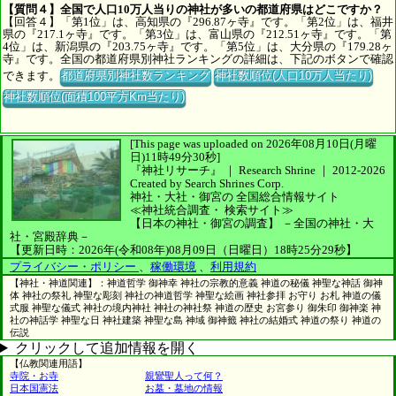
【質問４】全国で人口10万人当りの神社が多いの都道府県はどこですか？
【回答４】「第1位」は、高知県の『296.87ヶ寺』です。「第2位」は、福井
県の『217.1ヶ寺』です。「第3位」は、富山県の『212.51ヶ寺』です。「第
4位」は、新潟県の『203.75ヶ寺』です。「第5位」は、大分県の『179.28ヶ
寺』です。全国の都道府県別神社ランキングの詳細は、下記のボタンで確認
できます。
都道府県別神社数ランキング
神社数順位(人口10万人当たり)
神社数順位(面積100平方Km当たり)
[This page was uploaded on 2026年08月10日(月曜
日)11時49分30秒]
『神社リサーチ』 ｜ Research Shrine
｜
2012-2026
Created by
Search Shrines Corp.
神社・大社・御宮の
全国総合情報サイト
≪神社統合調査・
検索サイト≫
【日本の神社・御宮の調査】
－全国の神社・大
社・宮殿辞典－
【更新日時：2026年(令和08年)08月09日（日曜日）18時25分29秒】
プライバシー・ポリシー
、
稼働環境
、
利用規約
【神社・神道関連】：神道哲学 御神幸 神社の宗教的意義 神道の秘儀 神聖な神話 御神
体 神社の祭礼 神聖な彫刻 神社の神道哲学 神聖な絵画 神社参拝 お守り お札 神道の儀
式服 神聖な儀式 神社の境内神社 神社の神社祭 神道の歴史 お宮参り 御朱印 御神楽 神
社の神話学 神聖な日 神社建築 神聖な島 神域 御神籤 神社の結婚式 神道の祭り 神道の
伝説
クリックして追加情報を開く
【仏教関連用語】
寺院・お寺
親鸞聖人って何？
日本国憲法
お墓・墓地の情報