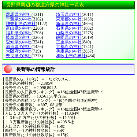
長野県周辺の都道府県の神社一覧表
群馬県の神社
(1211)
埼玉県の神社
(2011)
千葉県の神社
(3162)
東京都の神社
(1438)
神奈川県の神社
(1122)
新潟県の神社
(4695)
富山県の神社
(2266)
石川県の神社
(1882)
福井県の神社
(1708)
山梨県の神社
(1275)
岐阜県の神社
(3266)
静岡県の神社
(2819)
愛知県の神社
(3241)
三重県の神社
(840)
滋賀県の神社
(1436)
京都府の神社
(1741)
大阪府の神社
(719)
兵庫県の神社
(3837)
奈良県の神社
(1373)
和歌山県の神社
(434)
長野県の情報統計
【長野県のふりがな】＝「ながのけん」
【長野県の神社数】＝2,385社
【長野県の人口】＝2,098,804人
【長野県の人口数ランキング】＝16位(全国47都道府県中)
【長野県の面積】＝13,561.56平方Km
【長野県の面積ランキング】＝4位(全国47都道府県中)
【長野県の世帯数】＝807,108世帯
【長野県の世帯数ランキング】＝16位(全国47都道府県中)
【人口１０万人当たりの神社数】＝113.64社
【１０Km四方当たりの神社数】＝17.59社
【１０万世帯当たりの神社数】＝295.5社
【人口当たりの神社数順位】＝15位
【面積当たりの神社数順位】＝35位
【世帯数当たりの神社数順位】＝15位