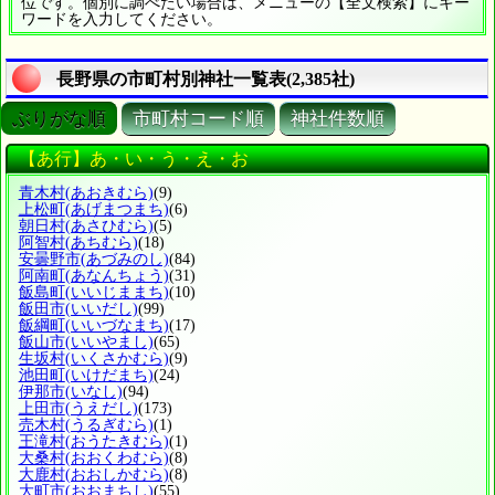
位です。個別に調べたい場合は、メニューの【全文検索】にキー
ワードを入力してください。
長野県の市町村別神社一覧表(2,385社)
ぶりがな順
市町村コード順
神社件数順
【あ行】あ・い・う・え・お
青木村
(あおきむら)
(9)
上松町
(あげまつまち)
(6)
朝日村
(あさひむら)
(5)
阿智村
(あちむら)
(18)
安曇野市
(あづみのし)
(84)
阿南町
(あなんちょう)
(31)
飯島町
(いいじままち)
(10)
飯田市
(いいだし)
(99)
飯綱町
(いいづなまち)
(17)
飯山市
(いいやまし)
(65)
生坂村
(いくさかむら)
(9)
池田町
(いけだまち)
(24)
伊那市
(いなし)
(94)
上田市
(うえだし)
(173)
売木村
(うるぎむら)
(1)
王滝村
(おうたきむら)
(1)
大桑村
(おおくわむら)
(8)
大鹿村
(おおしかむら)
(8)
大町市
(おおまちし)
(55)