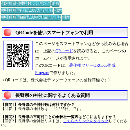
都道府県別神社数ランキング
別窓
神社数順位(人口10万人当たり)
別窓
神社数順位(面積100平方Km当たり)
別窓
QRCodeを使いスマートフォンで利用
このページをスマートフォンなどから読み込む場合
は、上記の
QRコード
を読み取ると、このページの
ホームページが表示されます。
このQRコードは、
著作権フリーQRCode作成
Program
で作りました。
（QRコードは、株式会社デンソーウェーブの登録商標です）
長野県の神社に関するよくある質問
【質問1】長野県の全神社数は何社ですか？
【回答1】長野県の神社数は、「2,385社」です。
【質問2】長野県の市町村ごとの全神社一覧表はどこにありますか？
【回答2】長野県の全神社リストは、
こちらのリンクをクリック
してくださ
い。