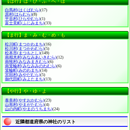
【は行】は・ひ・ふ・へ・ほ
白馬村
(はくばむら)
(17)
原村
(はらむら)
(8)
平谷村
(ひらやむら)
(1)
富士見町
(ふじみまち)
(33)
【ま行】ま・み・む・め・も
松川町
(まつかわまち)
(16)
松川村
(まつかわむら)
(5)
松本市
(まつもとし)
(149)
南相木村
(みなみあいきむら)
(12)
南牧村
(みなみまきむら)
(6)
南箕輪村
(みなみみのわむら)
(6)
箕輪町
(みのわまち)
(14)
宮田村
(みやだむら)
(5)
御代田町
(みよたまち)
(13)
【や行】や・ゆ・よ
泰阜村
(やすおかむら)
(23)
山形村
(やまがたむら)
(4)
山の内町
(やまのうちまち)
(24)
近隣都道府県の神社のリスト