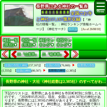
長野県にある神社の一覧表
全国のお寺
と神社157,167箇所収録
【『神
社の情報一覧』：神社ランキング情報ホームペ
ージ】《神社サーチ》
ホーム
[As of 26/08/10]
神社一覧
寺院一覧
神社ラン
寺院ラン
(県別)▼
(県別)▼
キング▼
キング▼
19.『山梨県』
21.『岐阜県』
【
全国の寺院と神社
(157,167)】 【
全国の寺院
(76,660)
長野県の寺院
(1,555)】 【
全国の神社
(80,507)
長野県の神社
(2,385)】
長野県の神社・大社《神社総数は2,385社》のすべてがわか
下記のリストは、長野県にある全神社を市区町村別に分類したも
のです。『2026年05月26日』現在、全国には80,507社の神社があ
ります。長野県には2,385社の神社があります。これは、全国の
神社の2.96%にあたります。神社数は、全国の47都道府県で第11