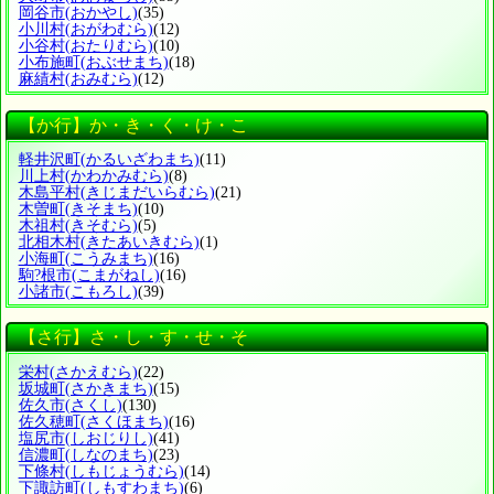
岡谷市
(おかやし)
(35)
小川村
(おがわむら)
(12)
小谷村
(おたりむら)
(10)
小布施町
(おぶせまち)
(18)
麻績村
(おみむら)
(12)
【か行】か・き・く・け・こ
軽井沢町
(かるいざわまち)
(11)
川上村
(かわかみむら)
(8)
木島平村
(きじまだいらむら)
(21)
木曽町
(きそまち)
(10)
木祖村
(きそむら)
(5)
北相木村
(きたあいきむら)
(1)
小海町
(こうみまち)
(16)
駒?根市
(こまがねし)
(16)
小諸市
(こもろし)
(39)
【さ行】さ・し・す・せ・そ
栄村
(さかえむら)
(22)
坂城町
(さかきまち)
(15)
佐久市
(さくし)
(130)
佐久穂町
(さくほまち)
(16)
塩尻市
(しおじりし)
(41)
信濃町
(しなのまち)
(23)
下條村
(しもじょうむら)
(14)
下諏訪町
(しもすわまち)
(6)