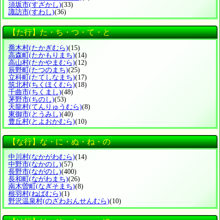
須坂市
(すざかし)
(33)
諏訪市
(すわし)
(36)
【た行】た・ち・つ・て・と
喬木村
(たかぎむら)
(15)
高森町
(たかもりまち)
(14)
高山村
(たかやまむら)
(12)
辰野町
(たつのまち)
(25)
立科町
(たてしなまち)
(17)
筑北村
(ちくほくむら)
(18)
千曲市
(ちくまし)
(48)
茅野市
(ちのし)
(53)
天龍村
(てんりゅうむら)
(8)
東御市
(とうみし)
(40)
豊丘村
(とよおかむら)
(10)
【な行】な・に・ぬ・ね・の
中川村
(なかがわむら)
(14)
中野市
(なかのし)
(57)
長野市
(ながのし)
(400)
長和町
(ながわまち)
(26)
南木曽町
(なぎそまち)
(8)
根羽村
(ねばむら)
(1)
野沢温泉村
(のざわおんせんむら)
(10)