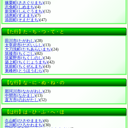
篠栗町
(ささぐりまち)
(11)
志免町
(しめまち)
(4)
新宮町
(しんぐうまち)
(12)
須恵町
(すえまち)
(7)
添田町
(そえだまち)
(47)
【た行】た・ち・つ・て・と
田川市
(たがわし)
(28)
太宰府市
(だざいふし)
(13)
大刀洗町
(たちあらいまち)
(24)
筑後市
(ちくごし)
(82)
筑紫野市
(ちくしのし)
(34)
築上町
(ちくじょうまち)
(42)
筑前町
(ちくぜんまち)
(43)
東峰村
(とうほうむら)
(5)
【な行】な・に・ぬ・ね・の
那珂川市
(なかがわし)
(23)
中間市
(なかまし)
(13)
直方市
(のおがたし)
(52)
【は行】は・ひ・ふ・へ・ほ
久山町
(ひさやままち)
(6)
広川町
(ひろかわまち)
(30)