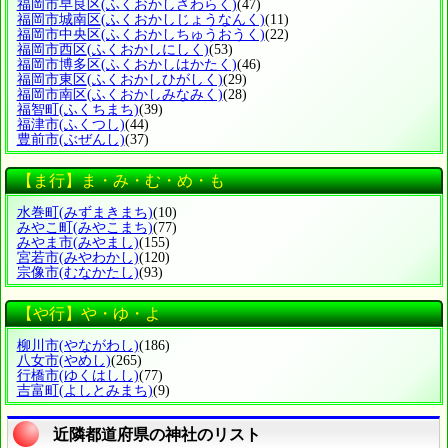
福岡市早良区
(ふくおかしさわらく)
(47)
福岡市城南区
(ふくおかしじょうなんく)
(11)
福岡市中央区
(ふくおかしちゅうおうく)
(22)
福岡市西区
(ふくおかしにしく)
(53)
福岡市博多区
(ふくおかしはかたく)
(46)
福岡市東区
(ふくおかしひがしく)
(29)
福岡市南区
(ふくおかしみなみく)
(28)
福智町
(ふくちまち)
(39)
福津市
(ふくつし)
(44)
豊前市
(ぶぜんし)
(37)
【ま行】ま・み・む・め・も
水巻町
(みずまきまち)
(10)
みやこ町
(みやこまち)
(77)
みやま市
(みやまし)
(155)
宮若市
(みやわかし)
(120)
宗像市
(むなかたし)
(93)
【や行】や・ゆ・よ
柳川市
(やながわし)
(186)
八女市
(やめし)
(265)
行橋市
(ゆくはしし)
(77)
吉富町
(よしとみまち)
(9)
近隣都道府県の神社のリスト