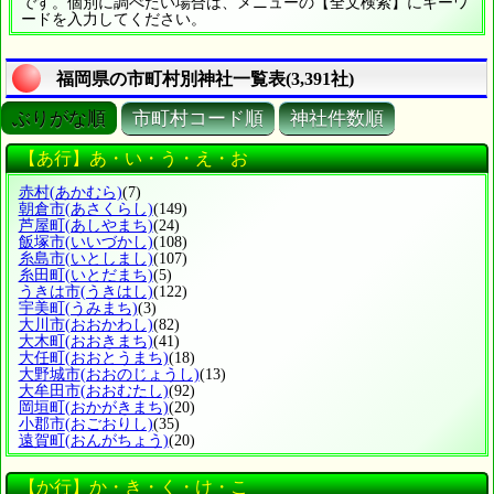
です。個別に調べたい場合は、メニューの【全文検索】にキーワ
ードを入力してください。
福岡県の市町村別神社一覧表(3,391社)
ぶりがな順
市町村コード順
神社件数順
【あ行】あ・い・う・え・お
赤村
(あかむら)
(7)
朝倉市
(あさくらし)
(149)
芦屋町
(あしやまち)
(24)
飯塚市
(いいづかし)
(108)
糸島市
(いとしまし)
(107)
糸田町
(いとだまち)
(5)
うきは市
(うきはし)
(122)
宇美町
(うみまち)
(3)
大川市
(おおかわし)
(82)
大木町
(おおきまち)
(41)
大任町
(おおとうまち)
(18)
大野城市
(おおのじょうし)
(13)
大牟田市
(おおむたし)
(92)
岡垣町
(おかがきまち)
(20)
小郡市
(おごおりし)
(35)
遠賀町
(おんがちょう)
(20)
【か行】か・き・く・け・こ