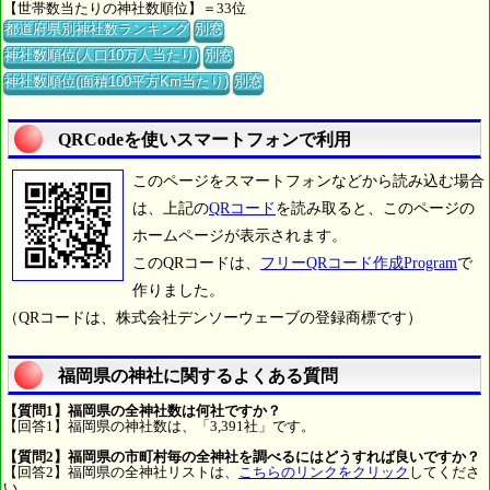
【世帯数当たりの神社数順位】＝33位
都道府県別神社数ランキング
別窓
神社数順位(人口10万人当たり)
別窓
神社数順位(面積100平方Km当たり)
別窓
QRCodeを使いスマートフォンで利用
このページをスマートフォンなどから読み込む場合
は、上記の
QRコード
を読み取ると、このページの
ホームページが表示されます。
このQRコードは、
フリーQRコード作成Program
で
作りました。
（QRコードは、株式会社デンソーウェーブの登録商標です）
福岡県の神社に関するよくある質問
【質問1】福岡県の全神社数は何社ですか？
【回答1】福岡県の神社数は、「3,391社」です。
【質問2】福岡県の市町村毎の全神社を調べるにはどうすれば良いですか？
【回答2】福岡県の全神社リストは、
こちらのリンクをクリック
してくださ
い。