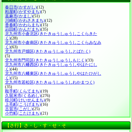
春日市
(かすがし)
(12)
粕屋町
(かすやまち)
(7)
嘉麻市
(かまし)
(51)
川崎町
(かわさきまち)
(12)
香春町
(かわらまち)
(15)
苅田町
(かんだまち)
(35)
北九州市小倉北区
(きたきゅうしゅうしこくらきた
く)
(28)
北九州市小倉南区
(きたきゅうしゅうしこくらみなみ
く)
(63)
北九州市戸畑区
(きたきゅうしゅうしとばたく)
(5)
北九州市門司区
(きたきゅうしゅうしもじく)
(33)
北九州市八幡西区
(きたきゅうしゅうしやはたにし
く)
(44)
北九州市八幡東区
(きたきゅうしゅうしやはたひがし
く)
(15)
北九州市若松区
(きたきゅうしゅうしわかまつく)
(35)
鞍手町
(くらてまち)
(19)
久留米市
(くるめし)
(276)
桂川町
(けいせんまち)
(9)
上毛町
(こうげまち)
(16)
古賀市
(こがし)
(25)
小竹町
(こたけまち)
(21)
【さ行】さ・し・す・せ・そ