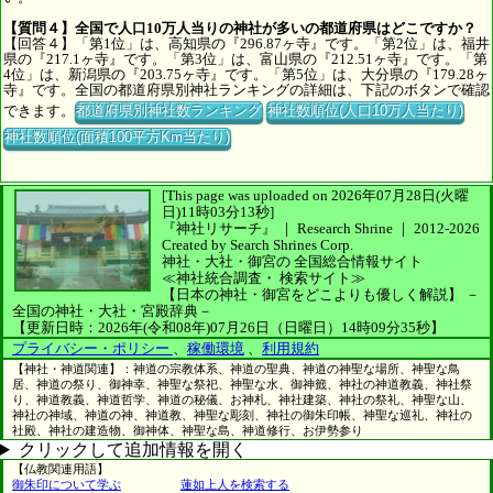
【質問４】全国で人口10万人当りの神社が多いの都道府県はどこですか？
【回答４】「第1位」は、高知県の『296.87ヶ寺』です。「第2位」は、福井
県の『217.1ヶ寺』です。「第3位」は、富山県の『212.51ヶ寺』です。「第
4位」は、新潟県の『203.75ヶ寺』です。「第5位」は、大分県の『179.28ヶ
寺』です。全国の都道府県別神社ランキングの詳細は、下記のボタンで確認
できます。
都道府県別神社数ランキング
神社数順位(人口10万人当たり)
神社数順位(面積100平方Km当たり)
[This page was uploaded on 2026年07月28日(火曜
日)11時03分13秒]
『神社リサーチ』 ｜ Research Shrine
｜
2012-2026
Created by
Search Shrines Corp.
神社・大社・御宮の
全国総合情報サイト
≪神社統合調査・
検索サイト≫
【日本の神社・御宮をどこよりも優しく解説】
－
全国の神社・大社・宮殿辞典－
【更新日時：2026年(令和08年)07月26日（日曜日）14時09分35秒】
プライバシー・ポリシー
、
稼働環境
、
利用規約
【神社・神道関連】：神道の宗教体系、神道の聖典、神道の神聖な場所、神聖な鳥
居、神道の祭り、御神幸、神聖な祭祀、神聖な水、御神籤、神社の神道教義、神社祭
り、神道教義、神道哲学、神道の秘儀、お神札、神社建築、神社の祭礼、神聖な山、
神社の神域、神道の神、神道教、神聖な彫刻、神社の御朱印帳、神聖な巡礼、神社の
社殿、神社の建造物、御神体、神聖な島、神道修行、お伊勢参り
クリックして追加情報を開く
【仏教関連用語】
御朱印について学ぶ
蓮如上人を検索する