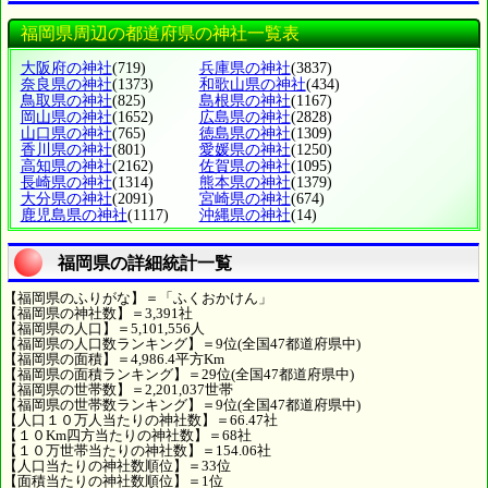
福岡県周辺の都道府県の神社一覧表
大阪府の神社
(719)
兵庫県の神社
(3837)
奈良県の神社
(1373)
和歌山県の神社
(434)
鳥取県の神社
(825)
島根県の神社
(1167)
岡山県の神社
(1652)
広島県の神社
(2828)
山口県の神社
(765)
徳島県の神社
(1309)
香川県の神社
(801)
愛媛県の神社
(1250)
高知県の神社
(2162)
佐賀県の神社
(1095)
長崎県の神社
(1314)
熊本県の神社
(1379)
大分県の神社
(2091)
宮崎県の神社
(674)
鹿児島県の神社
(1117)
沖縄県の神社
(14)
福岡県の詳細統計一覧
【福岡県のふりがな】＝「ふくおかけん」
【福岡県の神社数】＝3,391社
【福岡県の人口】＝5,101,556人
【福岡県の人口数ランキング】＝9位(全国47都道府県中)
【福岡県の面積】＝4,986.4平方Km
【福岡県の面積ランキング】＝29位(全国47都道府県中)
【福岡県の世帯数】＝2,201,037世帯
【福岡県の世帯数ランキング】＝9位(全国47都道府県中)
【人口１０万人当たりの神社数】＝66.47社
【１０Km四方当たりの神社数】＝68社
【１０万世帯当たりの神社数】＝154.06社
【人口当たりの神社数順位】＝33位
【面積当たりの神社数順位】＝1位