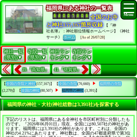
福岡県にある神社の一覧表
全国のお寺
と神社157,167箇所収録
【『神
社名簿』：神社順位情報ホームページ】《神社
サーチ》
ホーム
[As of 26/07/28]
神社一覧
寺院一覧
神社ラン
寺院ラン
(県別)▼
(県別)▼
キング▼
キング▼
39.『高知県』
41.『佐賀県』
【
全国の寺院と神社
(157,167)】 【
全国の寺院
(76,660)
福岡県の寺院
(2,279)】 【
全国の神社
(80,507)
福岡県の神社
(3,391)】
福岡県の神社・大社(神社総数は3,391社)を探索する
下記のリストは、福岡県にある全神社を市区町村別に分類したも
のです。『2026年06月01日』現在、全国には80,507社の神社があ
ります。福岡県には3,391社の神社があります。これは、全国の
神社の4.21%にあたります。神社数は、全国の47都道府県で第3位