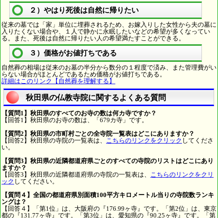
２）やはり死後は自然に帰りたい
従来の墓では「家」単位に埋葬されるため、お嫁入りした女性から夫の墓に
入りたくない場合や、１人で静かに永眠したいなどの希望が多くなってい
る。また、死後は自然に帰りたい人の希望満たすことができる。
３）価格がお値打ちである
自然葬の相場は従来のお墓の半分から数分の１程度で済み、また管理費がい
らない場合がほとんどであるため価格がお値打ちである。
詳細はこのリンク【自然葬を理解する】
秋田県の仏教寺院に関するよくある質問
【質問1】秋田県のすべてのお寺の数は何カ寺ですか？
【回答1】秋田県のお寺の数は、「679カ寺」です。
【質問2】秋田県の市町村ごとの全寺院一覧表はどこにありますか？
【回答2】秋田県の寺院の一覧表は、
こちらのリンクをクリック
してくださ
い。
【質問3】秋田県の近隣都道府県ごとのすべての寺院のリストはどこにあり
ますか？
【回答3】秋田県の近隣都道府県の寺院の一覧表は、
こちらのリンクをクリ
ック
してください。
【質問４】全国の都道府県別面積100平方キロメートル当りの寺院数ランキ
ングは？
【回答４】「第1位」は、大阪府の『176.99ヶ寺』です。「第2位」は、東京
都の『131.77ヶ寺』です。「第3位」は、愛知県の『90.25ヶ寺』です。「第