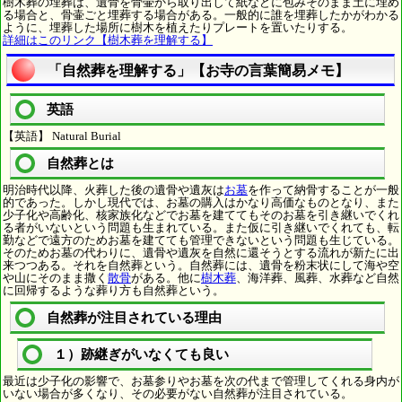
樹木葬の埋葬は、遺骨を骨壷から取り出して紙などに包みそのまま土に埋め
る場合と、骨壷ごと埋葬する場合がある。一般的に誰を埋葬したかがわかる
ように、埋葬した場所に樹木を植えたりプレートを置いたりする。
詳細はこのリンク【樹木葬を理解する】
「自然葬を理解する」【お寺の言葉簡易メモ】
英語
【英語】 Natural Burial
自然葬とは
明治時代以降、火葬した後の遺骨や遺灰は
お墓
を作って納骨することが一般
的であった。しかし現代では、お墓の購入はかなり高価なものとなり、また
少子化や高齢化、核家族化などでお墓を建ててもそのお墓を引き継いでくれ
る者がいないという問題も生まれている。また仮に引き継いでくれても、転
勤などで遠方のためお墓を建てても管理できないという問題も生じている。
そのためお墓の代わりに、遺骨や遺灰を自然に還そうとする流れが新たに出
来つつある。それを自然葬という。自然葬には、遺骨を粉末状にして海や空
や山にそのまま撒く
散骨
がある。他に
樹木葬
、海洋葬、風葬、水葬など自然
に回帰するような葬り方も自然葬という。
自然葬が注目されている理由
１）跡継ぎがいなくても良い
最近は少子化の影響で、お墓参りやお墓を次の代まで管理してくれる身内が
いない場合が多くなり、その必要がない自然葬が注目されている。