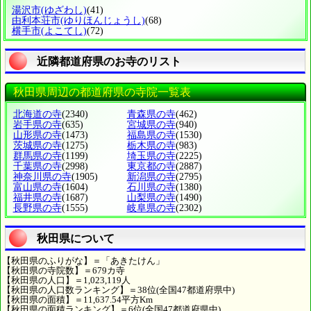
湯沢市
(ゆざわし)
(41)
由利本荘市
(ゆりほんじょうし)
(68)
横手市
(よこてし)
(72)
近隣都道府県のお寺のリスト
秋田県周辺の都道府県の寺院一覧表
北海道の寺
(2340)
青森県の寺
(462)
岩手県の寺
(635)
宮城県の寺
(940)
山形県の寺
(1473)
福島県の寺
(1530)
茨城県の寺
(1275)
栃木県の寺
(983)
群馬県の寺
(1199)
埼玉県の寺
(2225)
千葉県の寺
(2998)
東京都の寺
(2887)
神奈川県の寺
(1905)
新潟県の寺
(2795)
富山県の寺
(1604)
石川県の寺
(1380)
福井県の寺
(1687)
山梨県の寺
(1490)
長野県の寺
(1555)
岐阜県の寺
(2302)
秋田県について
【秋田県のふりがな】＝「あきたけん」
【秋田県の寺院数】＝679カ寺
【秋田県の人口】＝1,023,119人
【秋田県の人口数ランキング】＝38位(全国47都道府県中)
【秋田県の面積】＝11,637.54平方Km
【秋田県の面積ランキング】＝6位(全国47都道府県中)