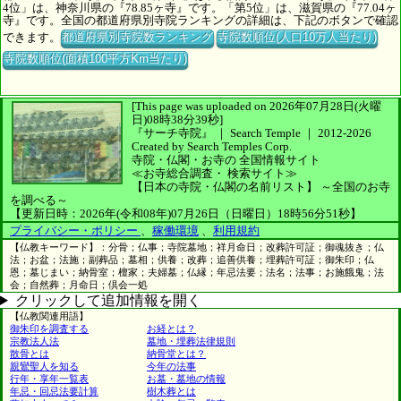
4位」は、神奈川県の『78.85ヶ寺』です。「第5位」は、滋賀県の『77.04ヶ
寺』です。全国の都道府県別寺院ランキングの詳細は、下記のボタンで確認
できます。
都道府県別寺院数ランキング
寺院数順位(人口10万人当たり)
寺院数順位(面積100平方Km当たり)
[This page was uploaded on 2026年07月28日(火曜
日)08時38分39秒]
『サーチ寺院』 ｜ Search Temple
｜
2012-2026
Created by
Search Temples Corp.
寺院・仏閣・お寺の
全国情報サイト
≪お寺総合調査・
検索サイト≫
【日本の寺院・仏閣の名前リスト】
～全国のお寺
を調べる～
【更新日時：2026年(令和08年)07月26日（日曜日）18時56分51秒】
プライバシー・ポリシー
、
稼働環境
、
利用規約
【仏教キーワード】：分骨；仏事；寺院墓地；祥月命日；改葬許可証；御魂抜き；仏
法；お盆；法施；副葬品；墓相；供養；改葬；追善供養；埋葬許可証；御朱印；仏
恩；墓じまい；納骨室；檀家；夫婦墓；仏縁；年忌法要；法名；法事；お施餓鬼；法
会；自然葬；月命日；倶会一処
クリックして追加情報を開く
【仏教関連用語】
御朱印を調査する
お経とは？
宗教法人法
墓地・埋葬法律規則
散骨とは
納骨堂とは？
親鸞聖人を知る
今年の法事
行年・享年一覧表
お墓・墓地の情報
年忌・回忌法要計算
樹木葬とは