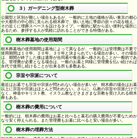
３）ガーデニング型樹木葬
公園型と区別が難しい場合もあるが、一般的に土地の価格が高い東京の都心
や大都市の中心部に見られる樹木葬で、狭い土地に季節の折々の花を植え、
その近くに埋葬スペースを設けるタイプ。一般的に駅から近い便利な場所に
あるため、参拝する人が気軽に訪れることができる特徴がある。
樹木葬墓地の使用期間
樹木葬墓地の使用期間は墓地によって異なるが、一般的には管理費は不要で
使用期間は１０年、２０年、３０年と決まられている場合が多い。その場合
は、期間が終了した後は遺骨が合同墓や集合墓へ移されることが一般的であ
る。管理費が必要となる場合は、一般のお墓と同様に管理費を払い続ければ
永代で使用し続けることが出来る所も多数ある。
宗旨や宗派について
最近はお墓でも宗旨や宗派が問われない場合が多いが、樹木葬の場合はお墓
以上に宗旨や宗派はほとんど問われない。さらに、仏教の宗旨や宗派だけで
なく、神道やキリスト教、イスラム教などさまざまな宗教を受け入れる樹木
葬もある。
樹木葬の費用について
一般的には、樹木葬の費用はお墓と比べると墓石の購入費用が不要なためか
なり安く抑えられる。また管理費もお墓に比べると安い場合が多い。
樹木葬の埋葬方法