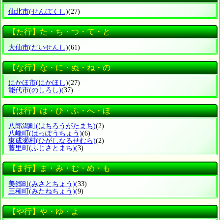
仙北市
(せんぼくし)
(27)
【た行】た・ち・つ・て・と
大仙市
(だいせんし)
(61)
【な行】な・に・ぬ・ね・の
にかほ市
(にかほし)
(27)
能代市
(のしろし)
(37)
【は行】は・ひ・ふ・へ・ほ
八郎潟町
(はちろうがたまち)
(2)
八峰町
(はっぽうちょう)
(6)
東成瀬村
(ひがしなるせむら)
(2)
藤里町
(ふじさとまち)
(3)
【ま行】ま・み・む・め・も
美郷町
(みさとちょう)
(33)
三種町
(みたねちょう)
(9)
【や行】や・ゆ・よ