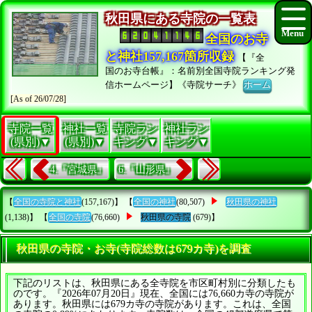
秋田県にある寺院の一覧表
全国のお寺
と神社157,167箇所収録
【『全
国のお寺台帳』：名前別全国寺院ランキング発
信ホームページ】《寺院サーチ》
ホーム
[As of 26/07/28]
寺院一覧
神社一覧
寺院ラン
神社ラン
(県別)▼
(県別)▼
キング▼
キング▼
4.『宮城県』
6.『山形県』
【
全国の寺院と神社
(157,167)】 【
全国の神社
(80,507)
秋田県の神社
(1,138)】 【
全国の寺院
(76,660)
秋田県の寺院
(679)】
秋田県の寺院・お寺(寺院総数は679カ寺)を調査
下記のリストは、秋田県にある全寺院を市区町村別に分類したも
のです。『2026年07月20日』現在、全国には76,660カ寺の寺院が
あります。秋田県には679カ寺の寺院があります。これは、全国