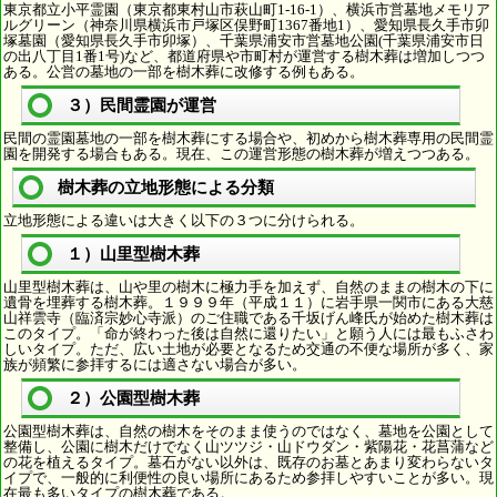
東京都立小平霊園（東京都東村山市萩山町1-16-1）、横浜市営墓地メモリア
ルグリーン（神奈川県横浜市戸塚区俣野町1367番地1）、愛知県長久手市卯
塚墓園（愛知県長久手市卯塚）、千葉県浦安市営墓地公園(千葉県浦安市日
の出八丁目1番1号)など、都道府県や市町村が運営する樹木葬は増加しつつ
ある。公営の墓地の一部を樹木葬に改修する例もある。
３）民間霊園が運営
民間の霊園墓地の一部を樹木葬にする場合や、初めから樹木葬専用の民間霊
園を開発する場合もある。現在、この運営形態の樹木葬が増えつつある。
樹木葬の立地形態による分類
立地形態による違いは大きく以下の３つに分けられる。
１）山里型樹木葬
山里型樹木葬は、山や里の樹木に極力手を加えず、自然のままの樹木の下に
遺骨を埋葬する樹木葬。１９９９年（平成１１）に岩手県一関市にある大慈
山祥雲寺（臨済宗妙心寺派）のご住職である千坂げん峰氏が始めた樹木葬は
このタイプ。「命が終わった後は自然に還りたい」と願う人には最もふさわ
しいタイプ。ただ、広い土地が必要となるため交通の不便な場所が多く、家
族が頻繁に参拝するには適さない場合が多い。
２）公園型樹木葬
公園型樹木葬は、自然の樹木をそのまま使うのではなく、墓地を公園として
整備し、公園に樹木だけでなく山ツツジ・山ドウダン・紫陽花・花菖蒲など
の花を植えるタイプ。墓石がない以外は、既存のお墓とあまり変わらないタ
イプで、一般的に利便性の良い場所にあるため参拝しやすいことが多い。現
在最も多いタイプの樹木葬である。