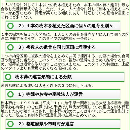
１人の遺骨に対して１本以上の樹木植えるため、本来の樹木葬の趣旨に最も
合致した埋葬形式である。ただ、１人１人の遺骨に対して樹木を植えるスペ
ースが必要なため、費用が高くなる傾向にあり、対応している墓地や霊園は
それほど多くない。
２）１本の樹木を植えた区画に個々の遺骨を別々に埋葬
１本の樹木を植えた大区画に、１人１人の遺骨を骨壺などに入れて個々の区
画に埋葬するタイプ。このタイプの樹木葬が一番多い。
３）複数人の遺骨を同じ区画に埋葬する
１つの納骨区画に複数の遺骨をまとめて共同で埋葬する。お墓の場合の合同
墓や集合墓に当たる。このタイプでは、複数の遺骨をまとめて納骨するた
め、埋葬後は遺骨を取り出すことが出来ません。このタイプの特徴は、上記
の２タイプよりも費用が安くなる傾向にある。
樹木葬の運営形態による分類
運営形態による違いは大きく以下の３つに分けられる。
１）寺院やお寺や宗教法人が運営
樹木葬は、１９９９年（平成１１）に岩手県一関市にある大慈山祥雲寺（臨
済宗妙心寺派）のご住職である千坂げん峰氏が荒廃していた里山を樹木葬墓
地にしたのが始まりとされ、樹木葬の始めのころはすべてがこの運営形態で
あった。現在でも樹木葬の運営形態の主流を占めている。
２）都道府県や市町村が運営