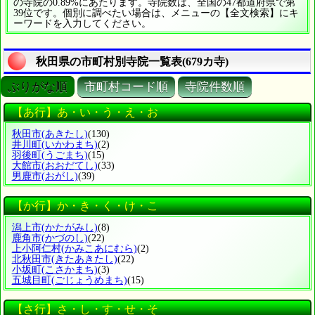
の寺院の0.89%にあたります。寺院数は、全国の47都道府県で第
39位です。個別に調べたい場合は、メニューの【全文検索】にキ
ーワードを入力してください。
秋田県の市町村別寺院一覧表(679カ寺)
ぶりがな順
市町村コード順
寺院件数順
【あ行】あ・い・う・え・お
秋田市
(あきたし)
(130)
井川町
(いかわまち)
(2)
羽後町
(うごまち)
(15)
大館市
(おおだてし)
(33)
男鹿市
(おがし)
(39)
【か行】か・き・く・け・こ
潟上市
(かたがみし)
(8)
鹿角市
(かづのし)
(22)
上小阿仁村
(かみこあにむら)
(2)
北秋田市
(きたあきたし)
(22)
小坂町
(こさかまち)
(3)
五城目町
(ごじょうめまち)
(15)
【さ行】さ・し・す・せ・そ