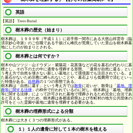
英語
【英語】 Trees Burial
樹木葬の歴史（始まり）
樹木葬は、１９９９年（平成１１）に岩手県一関市にある大慈山祥雲寺（臨
済宗妙心寺派）のご住職である千坂げん峰氏が荒廃していた里山を樹木葬墓
地にしたのが始まりとされる。
樹木葬とは何ですか？
樹木や山ツツジ・山ドウダン・紫陽花・花菖蒲などの花を墓石の代わりに墓
標とし、その下の土の中に遺骨を埋葬する形態。「遺骨が自然に還る」とい
う考え方で自然を壊さない新しい墓地として環境面でも注目されている。ま
た墓石がないため宗教に縛られないことや、墓石よりも低費用で済むといっ
た特徴がある。
自然葬
の１つの形態である。
樹木葬は「自然に還す」という考え方では
散骨
に近いが、散骨は「
墓地、埋
葬等に関する法律
」の枠外で行われているのに対し、樹木葬は「墓地、埋葬
等に関する法律」によって許可された墓地で埋葬されるため完全に合法であ
ると言える。そのため、樹木葬は各都道府県および市町村の地方公共団体の
許可をとった霊園や墓地に遺骨を埋葬する必要がある。
樹木葬の埋葬形式による分類
樹木葬には大きく３つの埋葬形式がある。
１）１人の遺骨に対して１本の樹木を植える