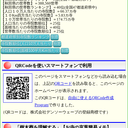
【秋田県の世帯数】＝388,560世帯
【秋田県の世帯数ランキング】＝40位(全国47都道府県中)
【人口１０万人当たりの寺院数】＝66.37カ寺
【１０Km四方当たりの寺院数】＝5.83カ寺
【１０万世帯当たりの寺院数】＝174.75カ寺
【人口当たりの寺院数順位】＝25位
【面積当たりの寺院数順位】＝40位
【世帯数当たりの寺院数順位】＝25位
都道府県別寺院数ランキング
別窓
寺院数順位(人口10万人当たり)
別窓
寺院数順位(面積100平方Km当たり)
別窓
QRCodeを使いスマートフォンで利用
このページをスマートフォンなどから読み込む場合
は、上記の
QRコード
を読み取ると、このページの
ホームページが表示されます。
このQRコードは、
自由に使えるQRCode作成
Program
で作りました。
（QRコードは、株式会社デンソーウェーブの登録商標です）
「樹木葬を理解する」【お寺の言葉簡易メモ】