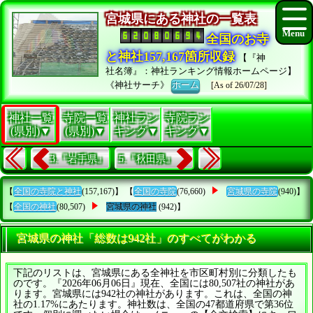
宮城県にある神社の一覧表
全国のお寺
と神社157,167箇所収録
【『神
社名簿』：神社ランキング情報ホームページ】
《神社サーチ》
ホーム
[As of 26/07/28]
神社一覧
寺院一覧
神社ラン
寺院ラン
(県別)▼
(県別)▼
キング▼
キング▼
3.『岩手県』
5.『秋田県』
【
全国の寺院と神社
(157,167)】 【
全国の寺院
(76,660)
宮城県の寺院
(940)】
【
全国の神社
(80,507)
宮城県の神社
(942)】
宮城県の神社「総数は942社」のすべてがわかる
下記のリストは、宮城県にある全神社を市区町村別に分類したも
のです。『2026年06月06日』現在、全国には80,507社の神社があ
ります。宮城県には942社の神社があります。これは、全国の神
社の1.17%にあたります。神社数は、全国の47都道府県で第36位