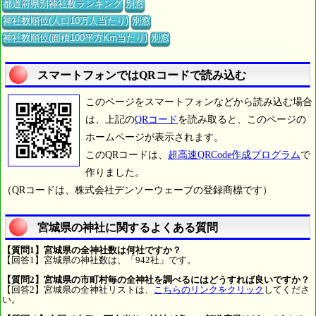
都道府県別神社数ランキング
別窓
神社数順位(人口10万人当たり)
別窓
神社数順位(面積100平方Km当たり)
別窓
スマートフォンではQRコードで読み込む
このページをスマートフォンなどから読み込む場合
は、上記の
QRコード
を読み取ると、このページの
ホームページが表示されます。
このQRコードは、
超高速QRCode作成プログラム
で
作りました。
（QRコードは、株式会社デンソーウェーブの登録商標です）
宮城県の神社に関するよくある質問
【質問1】宮城県の全神社数は何社ですか？
【回答1】宮城県の神社数は、「942社」です。
【質問2】宮城県の市町村毎の全神社を調べるにはどうすれば良いですか？
【回答2】宮城県の全神社リストは、
こちらのリンクをクリック
してくださ
い。