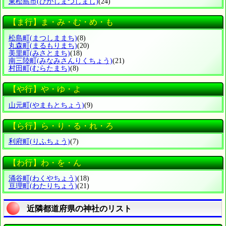
東松島市
(ひがしまつしまし)
(24)
【ま行】ま・み・む・め・も
松島町
(まつしままち)
(8)
丸森町
(まるもりまち)
(20)
美里町
(みさとまち)
(18)
南三陸町
(みなみさんりくちょう)
(21)
村田町
(むらたまち)
(8)
【や行】や・ゆ・よ
山元町
(やまもとちょう)
(9)
【ら行】ら・り・る・れ・ろ
利府町
(りふちょう)
(7)
【わ行】わ・を・ん
涌谷町
(わくやちょう)
(18)
亘理町
(わたりちょう)
(21)
近隣都道府県の神社のリスト