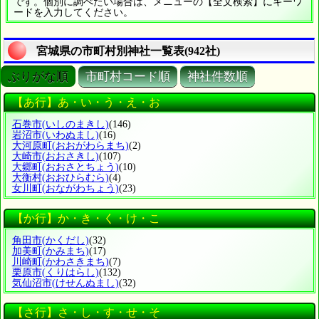
です。個別に調べたい場合は、メニューの【全文検索】にキーワ
ードを入力してください。
宮城県の市町村別神社一覧表(942社)
ぶりがな順
市町村コード順
神社件数順
【あ行】あ・い・う・え・お
石巻市
(いしのまきし)
(146)
岩沼市
(いわぬまし)
(16)
大河原町
(おおがわらまち)
(2)
大崎市
(おおさきし)
(107)
大郷町
(おおさとちょう)
(10)
大衡村
(おおひらむら)
(4)
女川町
(おながわちょう)
(23)
【か行】か・き・く・け・こ
角田市
(かくだし)
(32)
加美町
(かみまち)
(17)
川崎町
(かわさきまち)
(7)
栗原市
(くりはらし)
(132)
気仙沼市
(けせんぬまし)
(32)
【さ行】さ・し・す・せ・そ