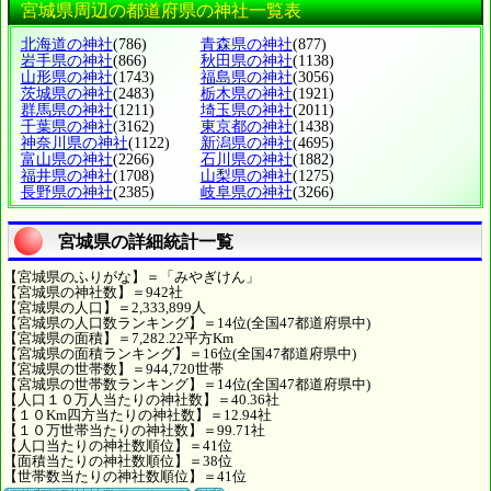
宮城県周辺の都道府県の神社一覧表
北海道の神社
(786)
青森県の神社
(877)
岩手県の神社
(866)
秋田県の神社
(1138)
山形県の神社
(1743)
福島県の神社
(3056)
茨城県の神社
(2483)
栃木県の神社
(1921)
群馬県の神社
(1211)
埼玉県の神社
(2011)
千葉県の神社
(3162)
東京都の神社
(1438)
神奈川県の神社
(1122)
新潟県の神社
(4695)
富山県の神社
(2266)
石川県の神社
(1882)
福井県の神社
(1708)
山梨県の神社
(1275)
長野県の神社
(2385)
岐阜県の神社
(3266)
宮城県の詳細統計一覧
【宮城県のふりがな】＝「みやぎけん」
【宮城県の神社数】＝942社
【宮城県の人口】＝2,333,899人
【宮城県の人口数ランキング】＝14位(全国47都道府県中)
【宮城県の面積】＝7,282.22平方Km
【宮城県の面積ランキング】＝16位(全国47都道府県中)
【宮城県の世帯数】＝944,720世帯
【宮城県の世帯数ランキング】＝14位(全国47都道府県中)
【人口１０万人当たりの神社数】＝40.36社
【１０Km四方当たりの神社数】＝12.94社
【１０万世帯当たりの神社数】＝99.71社
【人口当たりの神社数順位】＝41位
【面積当たりの神社数順位】＝38位
【世帯数当たりの神社数順位】＝41位