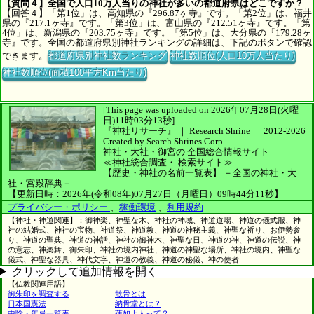
【質問４】全国で人口10万人当りの神社が多いの都道府県はどこですか？
【回答４】「第1位」は、高知県の『296.87ヶ寺』です。「第2位」は、福井
県の『217.1ヶ寺』です。「第3位」は、富山県の『212.51ヶ寺』です。「第
4位」は、新潟県の『203.75ヶ寺』です。「第5位」は、大分県の『179.28ヶ
寺』です。全国の都道府県別神社ランキングの詳細は、下記のボタンで確認
できます。
都道府県別神社数ランキング
神社数順位(人口10万人当たり)
神社数順位(面積100平方Km当たり)
[This page was uploaded on 2026年07月28日(火曜
日)11時03分13秒]
『神社リサーチ』 ｜ Research Shrine
｜
2012-2026
Created by
Search Shrines Corp.
神社・大社・御宮の
全国総合情報サイト
≪神社統合調査・
検索サイト≫
【歴史・神社の名前一覧表】
－全国の神社・大
社・宮殿辞典－
【更新日時：2026年(令和08年)07月27日（月曜日）09時44分11秒】
プライバシー・ポリシー
、
稼働環境
、
利用規約
【神社・神道関連】：御神楽、神聖な木、神社の神域、神道道場、神道の儀式服、神
社の結婚式、神社の宝物、神道祭、神道教、神道の神秘主義、神聖な祈り、お伊勢参
り、神道の聖典、神道の神話、神社の御神木、神聖な日、神道の神、神道の伝説、神
の意志、神楽舞、御朱印、神社の境内神社、神道の神聖な場所、神社の境内、神聖な
儀式、神聖な器具、神代文字、神道の教義、神道の秘儀、神の使者
クリックして追加情報を開く
【仏教関連用語】
御朱印を調査する
散骨とは
日本国憲法
納骨堂とは？
中陰・年忌一覧表
蓮如上人って？