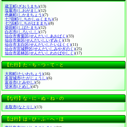
蔵王町
(ざおうまち)
(13)
塩竈市
(しおがまし)
(12)
色麻町
(しかまちょう)
(7)
七?宿町
(しちかしゅくまち)
(5)
七?浜町
(しちがはままち)
(8)
柴田町
(しばたまち)
(12)
白石市
(しろいしし)
(17)
仙台市青葉区
(せんだいしあおばく)
(33)
仙台市泉区
(せんだいしいずみく)
(13)
仙台市太白区
(せんだいしたいはくく)
(11)
仙台市宮城野区
(せんだいしみやぎのく)
(25)
仙台市若林区
(せんだいしわかばやしく)
(17)
【た行】た・ち・つ・て・と
大和町
(たいわちょう)
(16)
多賀城市
(たがじょうし)
(6)
富谷市
(とみやし)
(5)
登米市
(とめし)
(47)
【な行】な・に・ぬ・ね・の
名取市
(なとりし)
(13)
【は行】は・ひ・ふ・へ・ほ