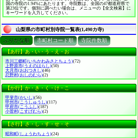
国の寺院の1.94%にあたります。寺院数は、全国の47都道府県で
第23位です。個別に調べたい場合は、メニューの【全文検索】に
キーワードを入力してください。
山梨県の市町村別寺院一覧表(1,490カ寺)
ぶりがな順
市町村コード順
寺院件数順
【あ行】あ・い・う・え・お
市川三郷町
(いちかわみさとちょう)
(72)
上野原市
(うえのはらし)
(50)
大月市
(おおつきし)
(46)
忍野村
(おしのむら)
(2)
【か行】か・き・く・け・こ
甲斐市
(かいし)
(56)
甲州市
(こうしゅうし)
(117)
甲府市
(こうふし)
(187)
小菅村
(こすげむら)
(2)
【さ行】さ・し・す・せ・そ
昭和町
(しょうわちょう)
(24)