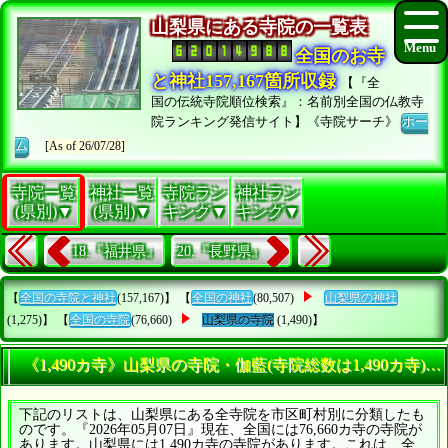
山梨県にある寺院の一覧表
全国のお寺
と神社157,167箇所収録
【『全
国の伝統寺院順位検索』：名前別全国の仏教寺
院ランキング発信サイト】《寺院サーチ》
ホー
ム
[As of 26/07/28]
寺院一覧
神社一覧
寺院ラン
神社ラン
(県別)▼
(県別)▼
キング▼
キング▼
18.『福井県』
20.『長野県』
【
全国の寺院と神社
(157,167)】 【
全国の神社
(80,507)
山梨県の神社
(1,275)】 【
全国の寺院
(76,660)
山梨県の寺院
(1,490)】
《1,490カ寺》山梨県の寺院・伽藍(寺院総数は1,490カ寺)
下記のリストは、山梨県にある全寺院を市区町村別に分類したも
のです。『2026年05月07日』現在、全国には76,660カ寺の寺院が
あります。山梨県には1,490カ寺の寺院があります。これは、全