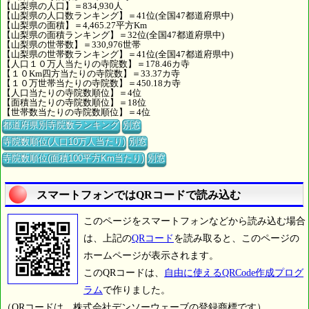
【山梨県の人口】＝834,930人
【山梨県の人口数ランキング】＝41位(全国47都道府県中)
【山梨県の面積】＝4,465.27平方Km
【山梨県の面積ランキング】＝32位(全国47都道府県中)
【山梨県の世帯数】＝330,976世帯
【山梨県の世帯数ランキング】＝41位(全国47都道府県中)
【人口１０万人当たりの寺院数】＝178.46カ寺
【１０Km四方当たりの寺院数】＝33.37カ寺
【１０万世帯当たりの寺院数】＝450.18カ寺
【人口当たりの寺院数順位】＝4位
【面積当たりの寺院数順位】＝18位
【世帯数当たりの寺院数順位】＝4位
都道府県別寺院数ランキング
別窓
寺院数順位(人口10万人当たり)
別窓
寺院数順位(面積100平方Km当たり)
別窓
スマートフォンではQRコードで読み込む
このページをスマートフォンなどから読み込む場合
は、上記の
QRコード
を読み取ると、このページの
ホームページが表示されます。
このQRコードは、
自由に使えるQRCode作成プログ
ラム
で作りました。
（QRコードは、株式会社デンソーウェーブの登録商標です）