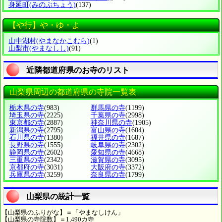
身延町
(みのぶちょう)
(137)
【や行】や・ゆ・よ
山中湖村
(やまなかこむら)
(1)
山梨市
(やまなしし)
(91)
近隣都道府県のお寺のリスト
山梨県周辺の都道府県の寺院一覧表
栃木県の寺
(983)
群馬県の寺
(1199)
埼玉県の寺
(2225)
千葉県の寺
(2998)
東京都の寺
(2887)
神奈川県の寺
(1905)
新潟県の寺
(2795)
富山県の寺
(1604)
石川県の寺
(1380)
福井県の寺
(1687)
長野県の寺
(1555)
岐阜県の寺
(2302)
静岡県の寺
(2602)
愛知県の寺
(4668)
三重県の寺
(2342)
滋賀県の寺
(3095)
京都府の寺
(3031)
大阪府の寺
(3372)
兵庫県の寺
(3259)
奈良県の寺
(1799)
山梨県の統計一覧
【山梨県のふりがな】＝「やまなしけん」
【山梨県の寺院数】＝1,490カ寺