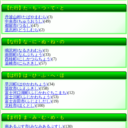
【た行】た・ち・つ・て・と
丹波山村
(たばやまむら)
(3)
中央市
(ちゅうおうし)
(49)
都留市
(つるし)
(47)
道志村
(どうしむら)
(2)
【な行】な・に・ぬ・ね・の
鳴沢村
(なるさわむら)
(1)
南部町
(なんぶちょう)
(33)
西桂町
(にしかつらちょう)
(7)
韮崎市
(にらさきし)
(57)
【は行】は・ひ・ふ・へ・ほ
早川町
(はやかわちょう)
(34)
笛吹市
(ふえふきし)
(158)
富士河口湖町
(ふじかわぐちこまち)
(12)
富士川町
(ふじかわちょう)
(53)
富士吉田市
(ふじよしだし)
(19)
北杜市
(ほくとし)
(100)
【ま行】ま・み・む・め・も
南あるぷす市
(みなみあるぷすし)
(130)