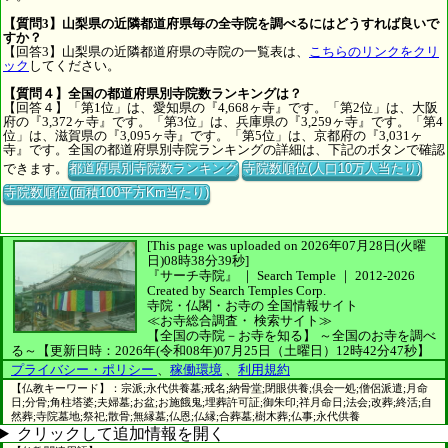
【質問3】山梨県の近隣都道府県毎の全寺院を調べるにはどうすれば良いで
すか？
【回答3】山梨県の近隣都道府県の寺院の一覧表は、
こちらのリンクをクリ
ック
してください。
【質問４】全国の都道府県別寺院数ランキングは？
【回答４】「第1位」は、愛知県の『4,668ヶ寺』です。「第2位」は、大阪
府の『3,372ヶ寺』です。「第3位」は、兵庫県の『3,259ヶ寺』です。「第4
位」は、滋賀県の『3,095ヶ寺』です。「第5位」は、京都府の『3,031ヶ
寺』です。全国の都道府県別寺院ランキングの詳細は、下記のボタンで確認
できます。
都道府県別寺院数ランキング
寺院数順位(人口10万人当たり)
寺院数順位(面積100平方Km当たり)
[This page was uploaded on 2026年07月28日(火曜
日)08時38分39秒]
『サーチ寺院』 ｜ Search Temple
｜
2012-2026
Created by
Search Temples Corp.
寺院・仏閣・お寺の
全国情報サイト
≪お寺総合調査・
検索サイト≫
【全国の寺院－お寺を知る】
～全国のお寺を調べ
る～
【更新日時：2026年(令和08年)07月25日（土曜日）12時42分47秒】
プライバシー・ポリシー
、
稼働環境
、
利用規約
【仏教キーワード】：宗派;永代供養墓;戒名;納骨堂;閉眼供養;倶会一処;僧侶派遣;月命
日;分骨;角柱塔婆;夫婦墓;お盆;お施餓鬼;埋葬許可証;御朱印;祥月命日;法会;改葬;終活;自
然葬;寺院墓地;祭祀;散骨;無縁墓;仏恩;仏縁;合葬墓;樹木葬;仏事;永代供養
クリックして追加情報を開く