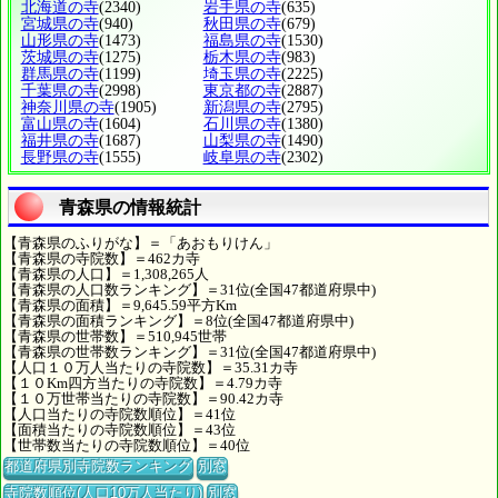
北海道の寺
(2340)
岩手県の寺
(635)
宮城県の寺
(940)
秋田県の寺
(679)
山形県の寺
(1473)
福島県の寺
(1530)
茨城県の寺
(1275)
栃木県の寺
(983)
群馬県の寺
(1199)
埼玉県の寺
(2225)
千葉県の寺
(2998)
東京都の寺
(2887)
神奈川県の寺
(1905)
新潟県の寺
(2795)
富山県の寺
(1604)
石川県の寺
(1380)
福井県の寺
(1687)
山梨県の寺
(1490)
長野県の寺
(1555)
岐阜県の寺
(2302)
青森県の情報統計
【青森県のふりがな】＝「あおもりけん」
【青森県の寺院数】＝462カ寺
【青森県の人口】＝1,308,265人
【青森県の人口数ランキング】＝31位(全国47都道府県中)
【青森県の面積】＝9,645.59平方Km
【青森県の面積ランキング】＝8位(全国47都道府県中)
【青森県の世帯数】＝510,945世帯
【青森県の世帯数ランキング】＝31位(全国47都道府県中)
【人口１０万人当たりの寺院数】＝35.31カ寺
【１０Km四方当たりの寺院数】＝4.79カ寺
【１０万世帯当たりの寺院数】＝90.42カ寺
【人口当たりの寺院数順位】＝41位
【面積当たりの寺院数順位】＝43位
【世帯数当たりの寺院数順位】＝40位
都道府県別寺院数ランキング
別窓
寺院数順位(人口10万人当たり)
別窓