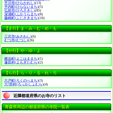
平川市
(ひらかわし)
(13)
平内町
(ひらないまち)
(5)
弘前市
(ひろさきし)
(85)
深浦町
(ふかうらまち)
(8)
藤崎町
(ふじさきまち)
(10)
【ま行】ま・み・む・め・も
三沢市
(みさわし)
(6)
むつ市
(むつし)
(26)
【や行】や・ゆ・よ
横浜町
(よこはままち)
(1)
蓬田村
(よもぎたむら)
(2)
【ら行】ら・り・る・れ・ろ
六戸町
(ろくのへまち)
(3)
六?所村
(ろっかしょむら)
(4)
近隣都道府県のお寺のリスト
青森県周辺の都道府県の寺院一覧表