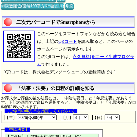
寺院数順位(面積100平方Km当たり)
別窓
二次元バーコードでSmartphoneから
このページをスマートフォンなどから読み込む場合
は、上記の
QRコード
を読み取ると、このページの
ホームページが表示されます。
このQRコードは、
永久無料QRコード生成プログラ
ム
で作りました。
（QRコードは、株式会社デンソーウェーブの登録商標です）
「法事・法要」の日程の詳細を知る
お葬式やご葬儀の後の法要には、「中陰法要日」と「年忌法要」がありま
す。下記の画面でご命日を選択すると、「中陰法要日」と「年忌法要」が自
動的に表示されます。
【ご命日の年月日を指定してください】
【年】
【月】
【日】
【中陰法要】