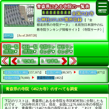
青森県にある寺院の一覧表
全国のお寺
と神社157,167箇所収録
【『全
都道府県の寺院データ』：名前別日本国中の仏
教寺院ランキング情報サイト】《寺院サーチ》
ホーム
[As of 26/07/28]
寺院一覧
神社一覧
寺院ラン
神社ラン
(県別)▼
(県別)▼
キング▼
キング▼
1.『北海道』
3.『岩手県』
【
全国の寺院と神社
(157,167)】 【
全国の神社
(80,507)
青森県の神社
(877)】
【
全国の寺院
(76,660)
青森県の寺院
(462)】
青森県の寺院《462カ寺》のすべてを調査
下記のリストは、青森県にある全寺院を市区町村別に分類したも
のです。『2026年05月17日』現在、全国には76,660カ寺の寺院が
あります。青森県には462カ寺の寺院があります。これは、全国