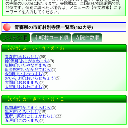
の寺院の0.60%にあたります。寺院数は、全国の47都道府県で第
44位です。個別に調べたい場合は、メニューの【全文検索】にキ
ーワードを入力してください。
青森県の市町村別寺院一覧表(462カ寺)
ぶりがな順
市町村コード順
寺院件数順
【あ行】あ・い・う・え・お
青森市
(あおもりし)
(58)
鰺?沢町
(あじがさわまち)
(9)
板柳町
(いたやなぎまち)
(9)
田舎館村
(いなかだてむら)
(1)
今別町
(いまべつまち)
(2)
おいらせ町
(おいらせちょう)
(5)
大間町
(おおままち)
(7)
大鰐町
(おおわにまち)
(6)
【か行】か・き・く・け・こ
風間浦村
(かざまうらむら)
(5)
黒石市
(くろいしし)
(15)
五所川原市
(ごしょがわらし)
(22)
五戸町
(ごのへまち)
(7)