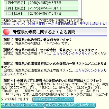
一般的に五七日から七七日の間に忌明け法要が行われます。
詳細はこのリンク【中陰法要日・年忌法要日自動計算・早見表を調査する】
青森県の寺院に関するよくある質問
【質問1】青森県の仏教寺院の数は何カ寺ですか？
【回答1】青森県の寺院数は、「462カ寺」です。
【質問2】青森県の市町村ごとの全寺院一覧表はどこにありますか？
【回答2】青森県の全寺院リストは、
こちらのリンクをクリック
してくださ
い。
【質問3】青森県の近隣都道府県ごとの全寺院の一覧リストはどこにありま
すか？
【回答3】青森県の近隣都道府県の全寺院リストは、
こちらのリンクをクリ
ック
してください。
【質問４】全国で10万世帯当りの寺院が多いの都道府県はどこですか？
【回答４】「第1位」は、福井県の『603.17ヶ寺』です。「第2位」は、滋賀
県の『575.76ヶ寺』です。「第3位」は、島根県の『492.06ヶ寺』です。
「第4位」は、山梨県の『450.18ヶ寺』です。「第5位」は、富山県の
『410.05ヶ寺』です。全国の都道府県別寺院ランキングの詳細は、下記のボ
タンで確認できます。
都道府県別寺院数ランキング
寺院数順位(人口10万人当たり)
寺院数順位(面積100平方Km当たり)