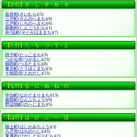
【さ行】さ・し・す・せ・そ
佐井村
(さいむら)
(5)
三戸町
(さんのへまち)
(9)
七戸町
(しちのへまち)
(6)
新郷村
(しんごうむら)
(1)
外?浜町
(そとがはままち)
(7)
【た行】た・ち・つ・て・と
田子町
(たっこまち)
(3)
つがる市
(つがるし)
(23)
鶴田町
(つるたまち)
(8)
東北町
(とうほくまち)
(3)
十和田市
(とわだし)
(13)
【な行】な・に・ぬ・ね・の
中泊町
(なかどまりまち)
(13)
南部町
(なんぶちょう)
(9)
野辺地町
(のへじまち)
(5)
【は行】は・ひ・ふ・へ・ほ
階上町
(はしかみちょう)
(3)
八戸市
(はちのへし)
(43)
東通村
(ひがしどおりむら)
(2)