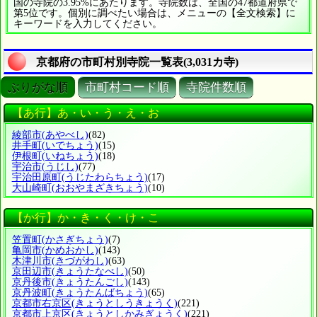
国の寺院の3.95%にあたります。寺院数は、全国の47都道府県で
第5位です。個別に調べたい場合は、メニューの【全文検索】に
キーワードを入力してください。
京都府の市町村別寺院一覧表(3,031カ寺)
ぶりがな順
市町村コード順
寺院件数順
【あ行】あ・い・う・え・お
綾部市
(あやべし)
(82)
井手町
(いでちょう)
(15)
伊根町
(いねちょう)
(18)
宇治市
(うじし)
(77)
宇治田原町
(うじたわらちょう)
(17)
大山崎町
(おおやまざきちょう)
(10)
【か行】か・き・く・け・こ
笠置町
(かさぎちょう)
(7)
亀岡市
(かめおかし)
(143)
木津川市
(きづがわし)
(63)
京田辺市
(きょうたなべし)
(50)
京丹後市
(きょうたんごし)
(143)
京丹波町
(きょうたんばちょう)
(65)
京都市右京区
(きょうとしうきょうく)
(221)
京都市上京区
(きょうとしかみぎょうく)
(221)