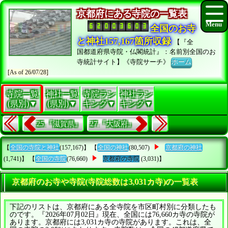
京都府にある寺院の一覧表
全国のお寺
と神社157,167箇所収録
【『全
国都道府県寺院・仏閣統計』：名前別全国のお
寺統計サイト】《寺院サーチ》
ホーム
[As of 26/07/28]
寺院一覧
神社一覧
寺院ラン
神社ラン
(県別)▼
(県別)▼
キング▼
キング▼
25.『滋賀県』
27.『大阪府』
【
全国の寺院と神社
(157,167)】 【
全国の神社
(80,507)
京都府の神社
(1,741)】 【
全国の寺院
(76,660)
京都府の寺院
(3,031)】
京都府のお寺や寺院(寺院総数は3,031カ寺)の一覧表
下記のリストは、京都府にある全寺院を市区町村別に分類したも
のです。『2026年07月02日』現在、全国には76,660カ寺の寺院が
あります。京都府には3,031カ寺の寺院があります。これは、全