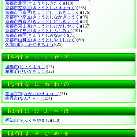
京都市北区
(きょうとしきたく)
(113)
京都市左京区
(きょうとしさきょうく)
(256)
京都市下京区
(きょうとししもぎょうく)
(176)
京都市中京区
(きょうとしなかぎょうく)
(93)
京都市西京区
(きょうとしにしきょうく)
(84)
京都市東山区
(きょうとしひがしやまく)
(167)
京都市伏見区
(きょうとしふしみく)
(191)
京都市南区
(きょうとしみなみく)
(71)
京都市山科区
(きょうとしやましなく)
(60)
久御山町
(くみやまちょう)
(25)
【さ行】さ・し・す・せ・そ
城陽市
(じょうようし)
(25)
精華町
(せいかちょう)
(22)
【な行】な・に・ぬ・ね・の
長岡京市
(ながおかきょうし)
(31)
南丹市
(なんたんし)
(154)
【は行】は・ひ・ふ・へ・ほ
福知山市
(ふくちやまし)
(119)
【ま行】ま・み・む・め・も