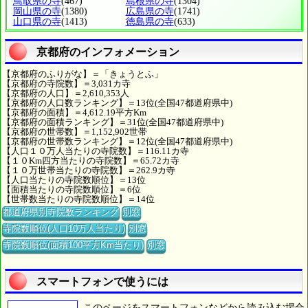
鳥取県の寺
(467)
島根県の寺
(1304)
岡山県の寺
(1380)
広島県の寺
(1741)
山口県の寺
(1413)
徳島県の寺
(633)
京都府のインフォメーション
【京都府のふりがな】＝「きょうとふ」
【京都府の寺院数】＝3,031カ寺
【京都府の人口】＝2,610,353人
【京都府の人口数ランキング】＝13位(全国47都道府県中)
【京都府の面積】＝4,612.19平方Km
【京都府の面積ランキング】＝31位(全国47都道府県中)
【京都府の世帯数】＝1,152,902世帯
【京都府の世帯数ランキング】＝12位(全国47都道府県中)
【人口１０万人当たりの寺院数】＝116.11カ寺
【１０Km四方当たりの寺院数】＝65.72カ寺
【１０万世帯当たりの寺院数】＝262.9カ寺
【人口当たりの寺院数順位】＝13位
【面積当たりの寺院数順位】＝6位
【世帯数当たりの寺院数順位】＝14位
都道府県別寺院数ランキング
別窓
寺院数順位(人口10万人当たり)
別窓
寺院数順位(面積100平方Km当たり)
別窓
スマートフォンで使うには
このページをスマートフォンなどから読み込む場合