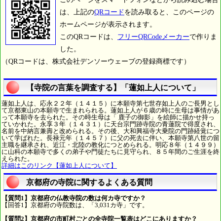
は、上記の
QRコード
を読み取ると、このページの
ホームページが表示されます。
このQRコードは、
フリーQRCodeメーカー
で作りま
した。
（QRコードは、株式会社デンソーウェーブの登録商標です）
【寺院の言葉を調査する】「蓮如上人について」
蓮如上人は、応永２２年（１４１５）に本願寺第七世存如上人のご長男とし
て京都東山の本願寺で生まれられる。蓮如上人が６歳の時に生母は事情があ
って本願寺を去られた。その時生母は「 鹿子の御影」を絵師に描かせ持っ
ていかれた。永享３年（１４３１）に天台宗門跡寺院の青蓮院で得度され、
名前を中納言兼壽と改められる。その後、大和興福寺大乗院の門跡経覚につ
いて学ばれた。長禄元年（１４５７）に父の死去に伴い、本願寺第八世の留
主職を継承され、近江・北陸の教化につとめられる。明応８年（１４９９）
に山科の本願寺で多くの弟子や門徒たちに見守られ、８５年間のご生涯を終
えられた。
詳細はこのリンク【蓮如上人について】
京都府の寺院に関するよくある質問
【質問1】京都府の仏教寺院の数は何カ寺ですか？
【回答1】京都府の寺院数は、「3,031カ寺」です。
【質問2】京都府の市町村ごとの全寺院一覧表はどこにありますか？