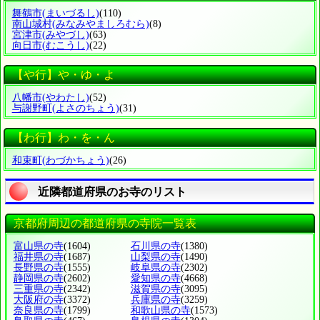
舞鶴市
(まいづるし)
(110)
南山城村
(みなみやましろむら)
(8)
宮津市
(みやづし)
(63)
向日市
(むこうし)
(22)
【や行】や・ゆ・よ
八幡市
(やわたし)
(52)
与謝野町
(よさのちょう)
(31)
【わ行】わ・を・ん
和束町
(わづかちょう)
(26)
近隣都道府県のお寺のリスト
京都府周辺の都道府県の寺院一覧表
富山県の寺
(1604)
石川県の寺
(1380)
福井県の寺
(1687)
山梨県の寺
(1490)
長野県の寺
(1555)
岐阜県の寺
(2302)
静岡県の寺
(2602)
愛知県の寺
(4668)
三重県の寺
(2342)
滋賀県の寺
(3095)
大阪府の寺
(3372)
兵庫県の寺
(3259)
奈良県の寺
(1799)
和歌山県の寺
(1573)