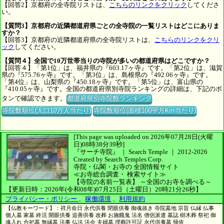
【回答2】京都府の全寺院リストは、
こちらのリンクをクリック
してくださ
い。
【質問3】京都府の近隣都道府県ごとの全寺院の一覧リストはどこにありま
すか？
【回答3】京都府の近隣都道府県の全寺院リストは、
こちらのリンクをクリ
ック
してください。
【質問４】全国で10万世帯当りの寺院が多いの都道府県はどこですか？
【回答４】「第1位」は、福井県の『603.17ヶ寺』です。「第2位」は、滋賀
県の『575.76ヶ寺』です。「第3位」は、島根県の『492.06ヶ寺』です。
「第4位」は、山梨県の『450.18ヶ寺』です。「第5位」は、富山県の
『410.05ヶ寺』です。全国の都道府県別寺院ランキングの詳細は、下記のボ
タンで確認できます。
都道府県別寺院数ランキング
寺院数順位(人口10万人当たり)
寺院数順位(面積100平方Km当たり)
[This page was uploaded on 2026年07月28日(火曜
日)08時38分39秒]
『サーチ寺院』 ｜ Search Temple
｜
2012-2026
Created by
Search Temples Corp.
寺院・仏閣・お寺の
全国情報サイト
≪お寺総合調査・
検索サイト≫
【寺院の名前一覧表】
～全国のお寺を調べる～
【更新日時：2026年(令和08年)07月25日（土曜日）20時21分26秒】
プライバシー・ポリシー
、
稼働環境
、
利用規約
【仏教キーワード】：祥月命日 永代供養 閉眼供養 御魂抜き 寺院墓地 宗旨 仏縁 仏事
個人墓 家墓 終活 開眼供養 追善供養 改葬 お施餓鬼 法名 僧侶派遣 墓誌 樹木葬 祭祀 御
魂入れ 合祀墓 無縁墓 法事 仏法 法会 夫婦墓 埋葬許可証 永代供養墓 帰依