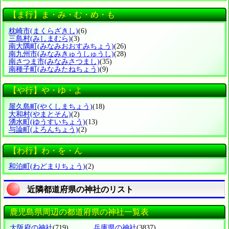
【ま行】ま・み・む・め・も
枕崎市
(まくらざきし)
(6)
三島村
(みしまむら)
(3)
南大隅町
(みなみおおすみちょう)
(26)
南九州市
(みなみきゅうしゅうし)
(28)
南さつま市
(みなみさつまし)
(35)
南種子町
(みなみたねちょう)
(9)
【や行】や・ゆ・よ
屋久島町
(やくしまちょう)
(18)
大和村
(やまとそん)
(2)
湧水町
(ゆうすいちょう)
(13)
与論町
(よろんちょう)
(2)
【わ行】わ・を・ん
和泊町
(わどまりちょう)
(2)
近隣都道府県の神社のリスト
鹿児島県周辺の都道府県の神社一覧表
大阪府の神社
(719)
兵庫県の神社
(3837)