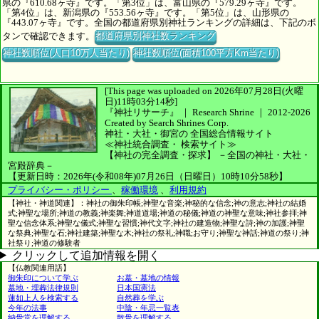
県の『610.68ヶ寺』です。「第3位」は、富山県の『579.29ヶ寺』です。
「第4位」は、新潟県の『553.56ヶ寺』です。「第5位」は、山形県の
『443.07ヶ寺』です。全国の都道府県別神社ランキングの詳細は、下記のボ
タンで確認できます。
都道府県別神社数ランキング
神社数順位(人口10万人当たり)
神社数順位(面積100平方Km当たり)
[This page was uploaded on 2026年07月28日(火曜
日)11時03分14秒]
『神社リサーチ』 ｜ Research Shrine
｜
2012-2026
Created by
Search Shrines Corp.
神社・大社・御宮の
全国総合情報サイト
≪神社統合調査・
検索サイト≫
【神社の完全調査・探求】
－全国の神社・大社・
宮殿辞典－
【更新日時：2026年(令和08年)07月26日（日曜日）10時10分58秒】
プライバシー・ポリシー
、
稼働環境
、
利用規約
【神社・神道関連】：神社の御朱印帳;神聖な音楽;神秘的な信念;神の意志;神社の結婚
式;神聖な場所;神道の教義;神楽舞;神道道場;神道の秘儀;神道の神聖な意味;神社参拝;神
聖な信念体系;神聖な儀式;神聖な習慣;神代文字;神社の建造物;神聖な詩;神の加護;神聖
な祭典;神聖な石;神社建築;神聖な木;神社の祭礼;神職;お守り;神聖な神話;神道の祭り;神
社祭り;神道の修験者
クリックして追加情報を開く
【仏教関連用語】
御朱印について学ぶ
お墓・墓地の情報
墓地・埋葬法律規則
日本国憲法
蓮如上人を検索する
自然葬を学ぶ
今年の法事
中陰・年忌一覧表
納骨堂を理解する
散骨を理解する