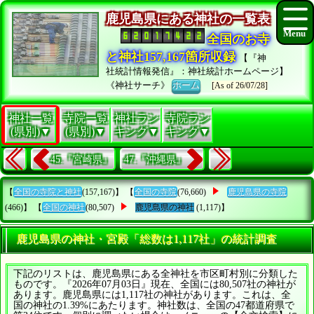
鹿児島県にある神社の一覧表
全国のお寺
と神社157,167箇所収録
【『神
社統計情報発信』：神社統計ホームページ】
《神社サーチ》
ホーム
[As of 26/07/28]
神社一覧
寺院一覧
神社ラン
寺院ラン
(県別)▼
(県別)▼
キング▼
キング▼
45.『宮崎県』
47.『沖縄県』
【
全国の寺院と神社
(157,167)】 【
全国の寺院
(76,660)
鹿児島県の寺院
(466)】 【
全国の神社
(80,507)
鹿児島県の神社
(1,117)】
鹿児島県の神社・宮殿「総数は1,117社」の統計調査
下記のリストは、鹿児島県にある全神社を市区町村別に分類した
ものです。『2026年07月03日』現在、全国には80,507社の神社が
あります。鹿児島県には1,117社の神社があります。これは、全
国の神社の1.39%にあたります。神社数は、全国の47都道府県で