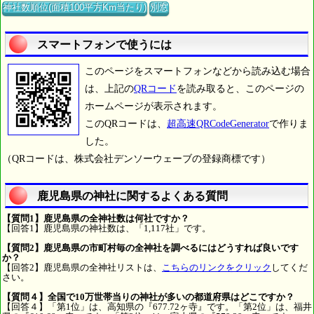
神社数順位(面積100平方Km当たり)
別窓
スマートフォンで使うには
このページをスマートフォンなどから読み込む場合
は、上記の
QRコード
を読み取ると、このページの
ホームページが表示されます。
このQRコードは、
超高速QRCodeGenerator
で作りま
した。
（QRコードは、株式会社デンソーウェーブの登録商標です）
鹿児島県の神社に関するよくある質問
【質問1】鹿児島県の全神社数は何社ですか？
【回答1】鹿児島県の神社数は、「1,117社」です。
【質問2】鹿児島県の市町村毎の全神社を調べるにはどうすれば良いです
か？
【回答2】鹿児島県の全神社リストは、
こちらのリンクをクリック
してくだ
さい。
【質問４】全国で10万世帯当りの神社が多いの都道府県はどこですか？
【回答４】「第1位」は、高知県の『677.72ヶ寺』です。「第2位」は、福井