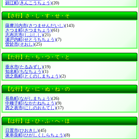
錦江町
(きんこうちょう)
(20)
【さ行】さ・し・す・せ・そ
薩摩川内市
(さつませんだいし)
(143)
さつま町
(さつまちょう)
(61)
志布志市
(しぶしし)
(21)
瀬戸内町
(せとうちちょう)
(7)
曽於市
(そおし)
(25)
【た行】た・ち・つ・て・と
垂水市
(たるみずし)
(19)
知名町
(ちなちょう)
(1)
徳之島町
(とくのしまちょう)
(2)
【な行】な・に・ぬ・ね・の
長島町
(ながしまちょう)
(26)
中種子町
(なかたねちょう)
(9)
西之表市
(にしのおもてし)
(17)
【は行】は・ひ・ふ・へ・ほ
日置市
(ひおきし)
(45)
東串良町
(ひがしくしらちょう)
(8)