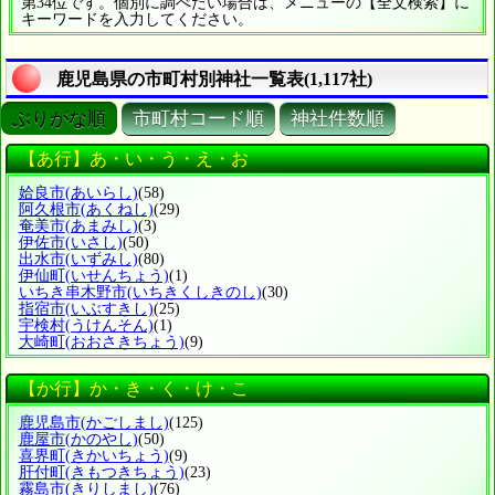
第34位です。個別に調べたい場合は、メニューの【全文検索】に
キーワードを入力してください。
鹿児島県の市町村別神社一覧表(1,117社)
ぶりがな順
市町村コード順
神社件数順
【あ行】あ・い・う・え・お
姶良市
(あいらし)
(58)
阿久根市
(あくねし)
(29)
奄美市
(あまみし)
(3)
伊佐市
(いさし)
(50)
出水市
(いずみし)
(80)
伊仙町
(いせんちょう)
(1)
いちき串木野市
(いちきくしきのし)
(30)
指宿市
(いぶすきし)
(25)
宇検村
(うけんそん)
(1)
大崎町
(おおさきちょう)
(9)
【か行】か・き・く・け・こ
鹿児島市
(かごしまし)
(125)
鹿屋市
(かのやし)
(50)
喜界町
(きかいちょう)
(9)
肝付町
(きもつきちょう)
(23)
霧島市
(きりしまし)
(76)