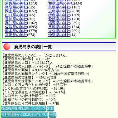
奈良県の神社
(1373)
和歌山県の神社
(434)
鳥取県の神社
(825)
島根県の神社
(1167)
岡山県の神社
(1652)
広島県の神社
(2828)
山口県の神社
(765)
徳島県の神社
(1309)
香川県の神社
(801)
愛媛県の神社
(1250)
高知県の神社
(2162)
福岡県の神社
(3391)
佐賀県の神社
(1095)
長崎県の神社
(1314)
熊本県の神社
(1379)
大分県の神社
(2091)
宮崎県の神社
(674)
沖縄県の神社
(14)
鹿児島県の統計一覧
【鹿児島県のふりがな】＝「かごしまけん」
【鹿児島県の神社数】＝1,117社
【鹿児島県の人口】＝1,648,177人
【鹿児島県の人口数ランキング】＝24位(全国47都道府県中)
【鹿児島県の面積】＝9,186.94平方Km
【鹿児島県の面積ランキング】＝10位(全国47都道府県中)
【鹿児島県の世帯数】＝724,690世帯
【鹿児島県の世帯数ランキング】＝22位(全国47都道府県中)
【人口１０万人当たりの神社数】＝67.77社
【１０Km四方当たりの神社数】＝12.16社
【１０万世帯当たりの神社数】＝154.13社
【人口当たりの神社数順位】＝29位
【面積当たりの神社数順位】＝40位
【世帯数当たりの神社数順位】＝32位
都道府県別神社数ランキング
別窓
神社数順位(人口10万人当たり)
別窓