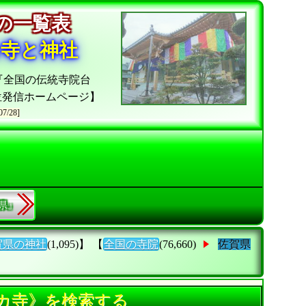
院の一覧表
お寺と神社
『全国の伝統寺院台
位発信ホームページ】
07/28]
縄県』
賀県の神社
(1,095)】 【
全国の寺院
(76,660)
佐賀県
9カ寺》を検索する