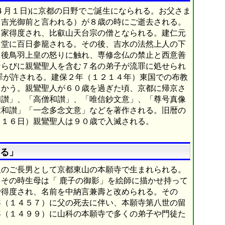
４月１日)に京都の日野でご誕生になられる。お父さま
（吉光御前と言われる）が８歳の時にご逝去される。
出家得度され、比叡山天台宗の僧となられる。建仁元
角堂に百日参籠される。その後、吉水の法然上人の下
、後鳥羽上皇の怒りに触れ、専修念仏の禁止と西意善
ならびに親鸞聖人を含む７名の弟子が流罪に処せられ
罪が許される。建保２年（１２１４年）東国での布教
向かう。親鸞聖人が６０歳を過ぎた頃、京都に帰京さ
和讃」、「高僧和讃」、「唯信鈔文意」、「尊号真像
末和讃」「一念多念文意」などを著作される。旧暦の
月１６日）親鸞聖人は９０歳で入滅される。
る」
人のご長男として京都東山の本願寺で生まれられる。
その時生母は「 鹿子の御影」を絵師に描かせ持って
で得度され、名前を中納言兼壽と改められる。その
年（１４５７）に父の死去に伴い、本願寺第八世の留
年（１４９９）に山科の本願寺で多くの弟子や門徒た