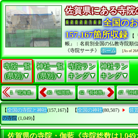
佐賀県にある寺
全国の
157,167箇所収録
【
帳』：名前別全国の仏教寺院順
《寺院サーチ》
ホーム
[As of 26/
寺院一覧
神社一覧
寺院ラン
神社ラン
(県別)▼
(県別)▼
キング▼
キング▼
1.『北海道』
40.『福岡県』
42.『長崎県』
47.『沖
【
全国の寺院と神社
(157,167)】 【
全国の神社
(80,507)
佐
の寺院
(1,049)】
佐賀県の寺院・伽藍《寺院総数は1,04