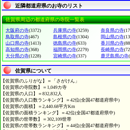
近隣都道府県のお寺のリスト
佐賀県周辺の都道府県の寺院一覧表
大阪府の寺
(3372)
兵庫県の寺
(3259)
奈良県の寺
(1
鳥取県の寺
(467)
島根県の寺
(1304)
岡山県の寺
(1
山口県の寺
(1413)
徳島県の寺
(633)
香川県の寺
(88
高知県の寺
(368)
福岡県の寺
(2279)
長崎県の寺
(72
大分県の寺
(1228)
宮崎県の寺
(337)
鹿児島県の寺
佐賀県について
【佐賀県のふりがな】＝「さがけん」
【佐賀県の寺院数】＝1,049カ寺
【佐賀県の人口】＝832,832人
【佐賀県の人口数ランキング】＝42位(全国47都道府県中)
【佐賀県の面積】＝2,440.68平方Km
【佐賀県の面積ランキング】＝42位(全国47都道府県中)
【佐賀県の世帯数】＝302,109世帯
【佐賀県の世帯数ランキング】＝44位(全国47都道府県中)