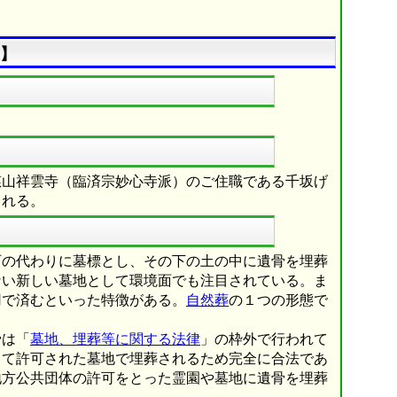
】
慈山祥雲寺（臨済宗妙心寺派）のご住職である千坂げ
される。
石の代わりに墓標とし、その下の土の中に遺骨を埋葬
ない新しい墓地として環境面でも注目されている。ま
用で済むといった特徴がある。
自然葬
の１つの形態で
骨は「
墓地、埋葬等に関する法律
」の枠外で行われて
って許可された墓地で埋葬されるため完全に合法であ
地方公共団体の許可をとった霊園や墓地に遺骨を埋葬