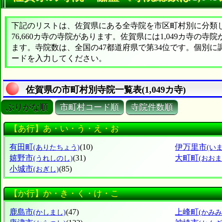
下記のリストは、佐賀県にある全寺院を市区町村別に分類した
76,660カ寺の寺院があります。佐賀県には1,049カ寺の寺
ます。寺院数は、全国の47都道府県で第34位です。個別
ードを入力してください。
佐賀県の市町村別寺院一覧表(1,049カ寺)
ぶりがな順
市町村コード順
寺院件数順
【あ行】あ・い・う・え・お
有田町
(10)
伊万里市
(ありたちょう)
(い
嬉野市
(31)
大町町
(うれしのし)
(おお
小城市
(85)
(おぎし)
【か行】か・き・く・け・こ
鹿島市
(47)
上峰町
(かしまし)
(かみ