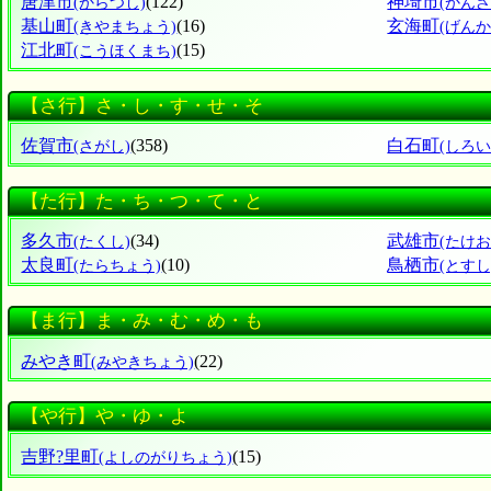
唐津市
(122)
神埼市
(からつし)
(かんざ
基山町
(16)
玄海町
(きやまちょう)
(げん
江北町
(15)
(こうほくまち)
【さ行】さ・し・す・せ・そ
佐賀市
(358)
白石町
(さがし)
(しろ
【た行】た・ち・つ・て・と
多久市
(34)
武雄市
(たくし)
(たけお
太良町
(10)
鳥栖市
(たらちょう)
(とすし
【ま行】ま・み・む・め・も
みやき町
(22)
(みやきちょう)
【や行】や・ゆ・よ
吉野?里町
(15)
(よしのがりちょう)