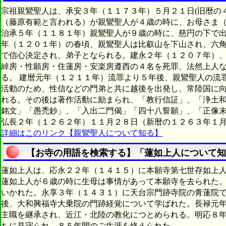
宗祖親鸞聖人は、承安３年（１１７３年）５月２１日(旧暦の
（藤原有範と言われる）が親鸞聖人が４歳の時に、お母さま
治承５年（１１８１年）親鸞聖人が９歳の時に、慈円の下で
年（１２０１年）の春頃、親鸞聖人は比叡山を下山され、六
で信心決定され、弟子となられる。建永２年（１２０７年）
綽房・性願房・住蓮房・安楽房遵西の４名を死罪、法然上人
る。 建暦元年（１２１１年）流罪より５年後、親鸞聖人の流
活動のため、性信などの門弟と共に越後を出発し、常陸国に
れる。その後は著作活動に励まられ、「教行信証」、「浄土
銘文」「愚禿鈔」、「入出二門偈」「四十八誓願」、「正像
弘長２年（１２６２年）１１月２８日（新暦の１２６３年１
詳細はこのリンク【親鸞聖人について知る】
【お寺の用語を検索する】「蓮如上人について知
蓮如上人は、応永２２年（１４１５）に本願寺第七世存如上
蓮如上人が６歳の時に生母は事情があって本願寺を去られた。
いかれた。永享３年（１４３１）に天台宗門跡寺院の青蓮院
後、大和興福寺大乗院の門跡経覚について学ばれた。長禄元
主職を継承され、近江・北陸の教化につとめられる。明応８
ちに見守られ、８５年間のご生涯を終えられた。