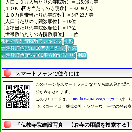
【人口１０万人当たりの寺院数】＝125.96カ寺
【１０Km四方当たりの寺院数】＝42.98カ寺
【１０万世帯当たりの寺院数】＝347.23カ寺
【人口当たりの寺院数順位】＝10位
【面積当たりの寺院数順位】＝12位
【世帯数当たりの寺院数順位】＝8位
都道府県別寺院数ランキング
別窓
寺院数順位(人口10万人当たり)
別窓
寺院数順位(面積100平方Km当たり)
別窓
スマートフォンで使うには
このページをスマートフォンなどから読み込む場合
ジが表示されます。
このQRコードは、
100%無料QRCodeメーカー
で作り
（QRコードは、株式会社デンソーウェーブの登録
「仏教寺院建設写真」【お寺の用語を検索する】