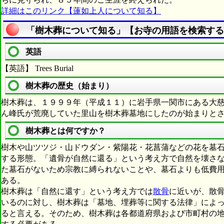
詳細はこのリンク【蓮如上人について知る】
「樹木葬について知る」【お寺の用語を検索する
英語
【英語】 Trees Burial
樹木葬の歴史（始まり）
樹木葬は、１９９９年（平成１１）に岩手県一関市にある大
ん峰氏が荒廃していた里山を樹木葬墓地にしたのが始まりと
樹木葬とは何ですか？
樹木や山ツツジ・山ドウダン・紫陽花・花菖蒲などの花を墓
する形態。「遺骨が自然に還る」という考え方で自然を壊さ
た墓石がないため宗教に縛られないことや、墓石よりも低費
ある。
樹木葬は「自然に還す」という考え方では
散骨
に近いが、散
いるのに対し、樹木葬は「墓地、埋葬等に関する法律」によ
ると言える。そのため、樹木葬は各都道府県および市町村の