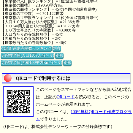
【東京都の人口数ランキング】＝1位(全国47都道府県中)
【東京都の面積】＝2,190.93平方Km
【東京都の面積ランキング】＝45位(全国47都道府県中)
【東京都の世帯数】＝6,701,122世帯
【東京都の世帯数ランキング】＝1位(全国47都道府県中)
【人口１０万人当たりの寺院数】＝21.36カ寺
【１０Km四方当たりの寺院数】＝131.77カ寺
【１０万世帯当たりの寺院数】＝43.08カ寺
【人口当たりの寺院数順位】＝45位
【面積当たりの寺院数順位】＝2位
【世帯数当たりの寺院数順位】＝46位
都道府県別寺院数ランキング
別窓
寺院数順位(人口10万人当たり)
別窓
寺院数順位(面積100平方Km当たり)
別窓
QRコードで利用するには
このページをスマートフォンなどから読み込む場合
は、上記の
QRコード
を読み取ると、このページの
ホームページが表示されます。
このQRコードは、
100%無料QRコード作成プログラ
ム
で作りました。
（QRコードは、株式会社デンソーウェーブの登録商標です）