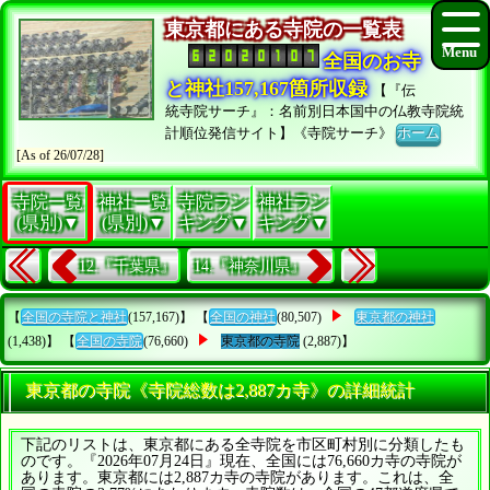
東京都にある寺院の一覧表
全国のお寺
と神社157,167箇所収録
【『伝
統寺院サーチ』：名前別日本国中の仏教寺院統
計順位発信サイト】《寺院サーチ》
ホーム
[As of 26/07/28]
寺院一覧
神社一覧
寺院ラン
神社ラン
(県別)▼
(県別)▼
キング▼
キング▼
12.『千葉県』
14.『神奈川県』
【
全国の寺院と神社
(157,167)】 【
全国の神社
(80,507)
東京都の神社
(1,438)】 【
全国の寺院
(76,660)
東京都の寺院
(2,887)】
東京都の寺院《寺院総数は2,887カ寺》の詳細統計
下記のリストは、東京都にある全寺院を市区町村別に分類したも
のです。『2026年07月24日』現在、全国には76,660カ寺の寺院が
あります。東京都には2,887カ寺の寺院があります。これは、全