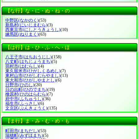
【な行】な・に・ぬ・ね・の
中野区
(なかのく)
(53)
新島村
(にいじまむら)
(3)
西東京市
(にしとうきょうし)
(10)
練馬区
(ねりまく)
(63)
【は行】は・ひ・ふ・へ・ほ
八王子市
(はちおうじし)
(158)
八丈町
(はちじょうまち)
(5)
羽村市
(はむらし)
(4)
東久留米市
(ひがしくるめし)
(7)
東村山市
(ひがしむらやまし)
(13)
東大和市
(ひがしやまとし)
(6)
日野市
(ひのし)
(20)
日の出町
(ひのでまち)
(19)
檜原村
(ひのはらむら)
(7)
府中市
(ふちゅうし)
(36)
福生市
(ふっさし)
(6)
文京区
(ぶんきょうく)
(135)
【ま行】ま・み・む・め・も
町田市
(まちだし)
(53)
瑞穂町
(みずほまち)
(5)