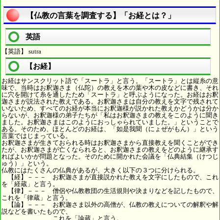
【仏教の言葉を調査する】「お経とは？」
英語
【英語】 sutra
【お経】
お経はサンスクリット語で「スートラ」と言う。「スートラ」とは縦糸の意
味で、当時はお釈迦さま（仏陀）の教えを木の葉や木の皮などに書き、それ
に穴を開けて糸を通したため「スートラ」と呼ぶようになった。お経はお釈
迦さまが説法された教えである。お釈迦さまは自分の教えを文字で残されて
いないため、すべてのお経が本当にお釈迦様が説かれた教えかどうかは分か
らないが、お釈迦様の弟子たちが「私はお釈迦さまの教えをこのように聞き
ました。お釈迦さまはこのようにおっしゃられていました。」ということで
ある。そのため、ほとんどのお経は、「如是我聞（にょぜがもん）」という
言葉ではじまっている。
お釈迦さまが生きておられる時はお釈迦さまから直接教えを聞くことができ
たが、お釈迦さまが亡くなられると、お釈迦さまの教えをどのように継承す
ればよいかが問題となった。そのために開かれた会議を「仏典結集（けつじ
ゅう）」という。
仏教にはたくさんの仏典があるが、大きく以下の３つに分けられる。
【経】－－－ お釈迦さまが直接説かれた教えを文字にしたもので、これ
を「経蔵」と言う。
【律】－－－ 僧侶や仏教教団の生活規則や決まりなどを記したもので、
これを「律蔵」と言う。
【論】－－－ お釈迦さま以外の高僧が、仏教の教えについての解釈や解
説などを書いたもので、
これを「論蔵」と言う。