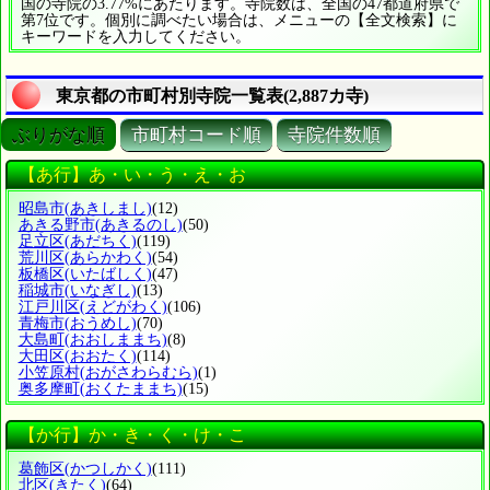
国の寺院の3.77%にあたります。寺院数は、全国の47都道府県で
第7位です。個別に調べたい場合は、メニューの【全文検索】に
キーワードを入力してください。
東京都の市町村別寺院一覧表(2,887カ寺)
ぶりがな順
市町村コード順
寺院件数順
【あ行】あ・い・う・え・お
昭島市
(あきしまし)
(12)
あきる野市
(あきるのし)
(50)
足立区
(あだちく)
(119)
荒川区
(あらかわく)
(54)
板橋区
(いたばしく)
(47)
稲城市
(いなぎし)
(13)
江戸川区
(えどがわく)
(106)
青梅市
(おうめし)
(70)
大島町
(おおしままち)
(8)
大田区
(おおたく)
(114)
小笠原村
(おがさわらむら)
(1)
奥多摩町
(おくたままち)
(15)
【か行】か・き・く・け・こ
葛飾区
(かつしかく)
(111)
北区
(きたく)
(64)