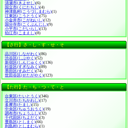
清瀬市
(きよせし)
(6)
国立市
(くにたちし)
(4)
神津島村
(こうづしまむら)
(1)
江東区
(こうとうく)
(75)
小金井市
(こがねいし)
(12)
国分寺市
(こくぶんじし)
(9)
小平市
(こだいらし)
(13)
狛江市
(こまえし)
(8)
【さ行】さ・し・す・せ・そ
品川区
(しながわく)
(86)
渋谷区
(しぶやく)
(52)
新宿区
(しんじゅくく)
(136)
杉並区
(すぎなみく)
(89)
墨田区
(すみだく)
(74)
世田谷区
(せたがやく)
(123)
【た行】た・ち・つ・て・と
台東区
(たいとうく)
(346)
立川市
(たちかわし)
(17)
多摩市
(たまし)
(15)
中央区
(ちゅうおうく)
(19)
調布市
(ちょうふし)
(32)
千代田区
(ちよだく)
(3)
豊島区
(としまく)
(66)
利島村
(としまむら)
(1)