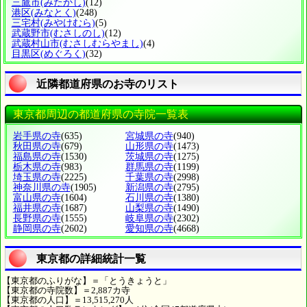
三鷹市
(みたかし)
(12)
港区
(みなとく)
(248)
三宅村
(みやけむら)
(5)
武蔵野市
(むさしのし)
(12)
武蔵村山市
(むさしむらやまし)
(4)
目黒区
(めぐろく)
(32)
近隣都道府県のお寺のリスト
東京都周辺の都道府県の寺院一覧表
岩手県の寺
(635)
宮城県の寺
(940)
秋田県の寺
(679)
山形県の寺
(1473)
福島県の寺
(1530)
茨城県の寺
(1275)
栃木県の寺
(983)
群馬県の寺
(1199)
埼玉県の寺
(2225)
千葉県の寺
(2998)
神奈川県の寺
(1905)
新潟県の寺
(2795)
富山県の寺
(1604)
石川県の寺
(1380)
福井県の寺
(1687)
山梨県の寺
(1490)
長野県の寺
(1555)
岐阜県の寺
(2302)
静岡県の寺
(2602)
愛知県の寺
(4668)
東京都の詳細統計一覧
【東京都のふりがな】＝「とうきょうと」
【東京都の寺院数】＝2,887カ寺
【東京都の人口】＝13,515,270人