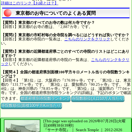
詳細はこのリンク【お経とは？】
東京都のお寺についてのよくある質問
【質問1】東京都のすべてのお寺の数は何カ寺ですか？
【回答1】東京都のお寺の数は、「2,887カ寺」です。
【質問2】東京都の市町村毎の全寺院を調べるにはどうすれば良いですか？
【回答2】東京都の寺院の一覧表は、
こちらのリンクをクリック
してくださ
い。
【質問3】東京都の近隣都道府県ごとのすべての寺院のリストはどこにあり
ますか？
【回答3】東京都の近隣都道府県の寺院の一覧表は、
こちらのリンクをクリ
ック
してください。
【質問４】全国の都道府県別面積100平方キロメートル当りの寺院数ランキ
ングは？
【回答４】「第1位」は、大阪府の『176.99ヶ寺』です。「第2位」は、東京
都の『131.77ヶ寺』です。「第3位」は、愛知県の『90.25ヶ寺』です。「第
4位」は、神奈川県の『78.85ヶ寺』です。「第5位」は、滋賀県の『77.04ヶ
寺』です。全国の都道府県別寺院ランキングの詳細は、下記のボタンで確認
できます。
都道府県別寺院数ランキング
寺院数順位(人口10万人当たり)
寺院数順位(面積100平方Km当たり)
[This page was uploaded on 2026年07月28日(火曜
日)08時38分39秒]
『サーチ寺院』 ｜ Search Temple
｜
2012-2026