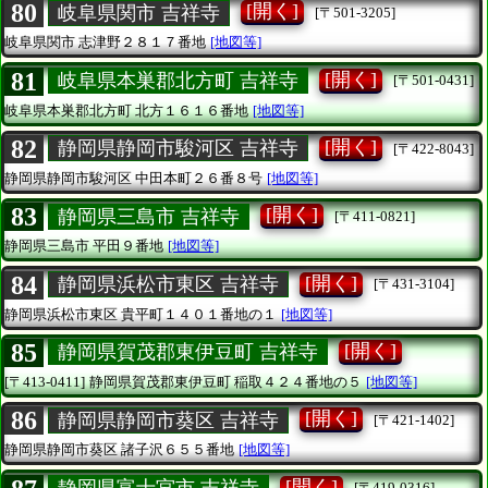
80
[開く]
岐阜県関市 吉祥寺
[〒501-3205]
岐阜県関市
志津野２８１７番地
[地図等]
81
[開く]
岐阜県本巣郡北方町 吉祥寺
[〒501-0431]
岐阜県本巣郡北方町
北方１６１６番地
[地図等]
82
[開く]
静岡県静岡市駿河区 吉祥寺
[〒422-8043]
静岡県静岡市駿河区
中田本町２６番８号
[地図等]
83
[開く]
静岡県三島市 吉祥寺
[〒411-0821]
静岡県三島市
平田９番地
[地図等]
84
[開く]
静岡県浜松市東区 吉祥寺
[〒431-3104]
静岡県浜松市東区
貴平町１４０１番地の１
[地図等]
85
[開く]
静岡県賀茂郡東伊豆町 吉祥寺
[〒413-0411]
静岡県賀茂郡東伊豆町
稲取４２４番地の５
[地図等]
86
[開く]
静岡県静岡市葵区 吉祥寺
[〒421-1402]
静岡県静岡市葵区
諸子沢６５５番地
[地図等]
[開く]
[〒419-0316]