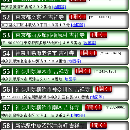
千葉県勝浦市
吉尾３３２番地
[地図等]
52
[開く]
東京都文京区 吉祥寺
[〒113-0021]
東京都文京区
本駒込３丁目１９番１７号
[地図等]
53
[開く]
東京都西多摩郡檜原村 吉祥寺
[〒190-0200]
東京都西多摩郡檜原村
４８５番地
[地図等]
54
[開く]
神奈川県海老名市 吉祥寺
[〒243-0416]
神奈川県海老名市
中河内１７０９番地
[地図等]
55
[開く]
神奈川県厚木市 吉祥寺
[〒243-0126]
神奈川県厚木市
岡津古久８５４番地
[地図等]
56
[開く]
神奈川県横浜市神奈川区 吉祥寺
[〒221-0000]
神奈川県横浜市神奈川区
白樂９８番地
[地図等]
57
[開く]
神奈川県横浜市南区 吉祥寺
[〒232-0061]
神奈川県横浜市南区
大岡１丁目６番１号
[地図等]
58
[開く]
新潟県中魚沼郡津南町 吉祥寺