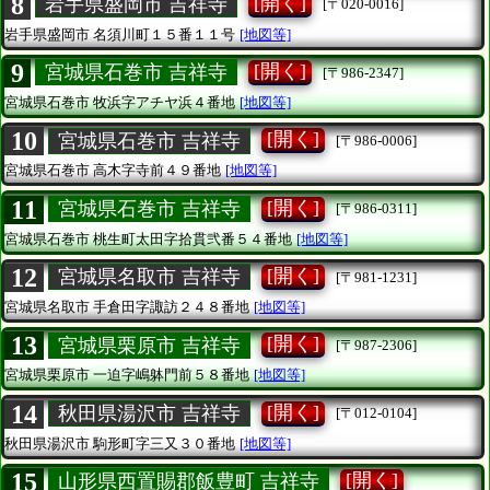
8
[開く]
岩手県盛岡市 吉祥寺
[〒020-0016]
岩手県盛岡市
名須川町１５番１１号
[地図等]
9
[開く]
宮城県石巻市 吉祥寺
[〒986-2347]
宮城県石巻市
牧浜字アチヤ浜４番地
[地図等]
10
[開く]
宮城県石巻市 吉祥寺
[〒986-0006]
宮城県石巻市
高木字寺前４９番地
[地図等]
11
[開く]
宮城県石巻市 吉祥寺
[〒986-0311]
宮城県石巻市
桃生町太田字拾貫弐番５４番地
[地図等]
12
[開く]
宮城県名取市 吉祥寺
[〒981-1231]
宮城県名取市
手倉田字諏訪２４８番地
[地図等]
13
[開く]
宮城県栗原市 吉祥寺
[〒987-2306]
宮城県栗原市
一迫字嶋躰門前５８番地
[地図等]
14
[開く]
秋田県湯沢市 吉祥寺
[〒012-0104]
秋田県湯沢市
駒形町字三又３０番地
[地図等]
15
[開く]
山形県西置賜郡飯豊町 吉祥寺