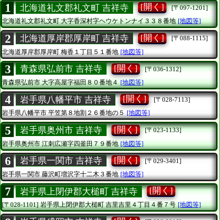
1
[開く]
北海道礼文郡礼文町 吉祥寺
[〒097-1201]
北海道礼文郡礼文町
大字香深村字ヘウケトンナイ３３８番地
[地図等]
2
[開く]
北海道厚岸郡厚岸町 吉祥寺
[〒088-1115]
北海道厚岸郡厚岸町
梅香１丁目５１番地
[地図等]
3
[開く]
青森県弘前市 吉祥寺
[〒036-1312]
青森県弘前市
大字高屋字福田８０番地４
[地図等]
4
[開く]
岩手県八幡平市 吉祥寺
[〒028-7113]
岩手県八幡平市
平笠第８地割２６番地の５
[地図等]
5
[開く]
岩手県奥州市 吉祥寺
[〒023-1133]
岩手県奥州市
江刺広瀬字四釜田７９番地
[地図等]
6
[開く]
岩手県一関市 吉祥寺
[〒029-3401]
岩手県一関市
藤沢町増沢字十二木３番地
[地図等]
7
[開く]
岩手県上閉伊郡大槌町 吉祥寺
[〒028-1101]
岩手県上閉伊郡大槌町
吉里吉里４丁目４番７号
[地図等]