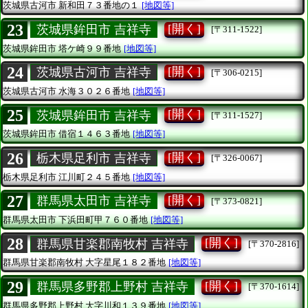
茨城県古河市
新和田７３番地の１
[地図等]
23
[開く]
茨城県鉾田市 吉祥寺
[〒311-1522]
茨城県鉾田市
塔ケ崎９９番地
[地図等]
24
[開く]
茨城県古河市 吉祥寺
[〒306-0215]
茨城県古河市
水海３０２６番地
[地図等]
25
[開く]
茨城県鉾田市 吉祥寺
[〒311-1527]
茨城県鉾田市
借宿１４６３番地
[地図等]
26
[開く]
栃木県足利市 吉祥寺
[〒326-0067]
栃木県足利市
江川町２４５番地
[地図等]
27
[開く]
群馬県太田市 吉祥寺
[〒373-0821]
群馬県太田市
下浜田町甲７６０番地
[地図等]
28
[開く]
群馬県甘楽郡南牧村 吉祥寺
[〒370-2816]
群馬県甘楽郡南牧村
大字星尾１８２番地
[地図等]
29
[開く]
群馬県多野郡上野村 吉祥寺
[〒370-1614]
群馬県多野郡上野村
大字川和１３９番地
[地図等]