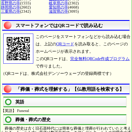
長野県の寺
(1555)
岐阜県の寺
(2302)
静岡県の寺
(2602)
愛知県の寺
(4668)
三重県の寺
(2342)
滋賀県の寺
(3095)
スマートフォンではQRコードで読み込む
このページをスマートフォンなどから読み込む場合
は、上記の
QRコード
を読み取ると、このページの
ホームページが表示されます。
このQRコードは、
完全無料QRCode作成プログラム
で作りました。
（QRコードは、株式会社デンソーウェーブの登録商標です）
「葬儀・葬式を理解する」【仏教用語を検索する】
英語
【英語】 Funeral
葬儀・葬式の歴史
葬儀の歴史は古く旧石器時代には簡単な葬儀と埋葬が行われていたと考え