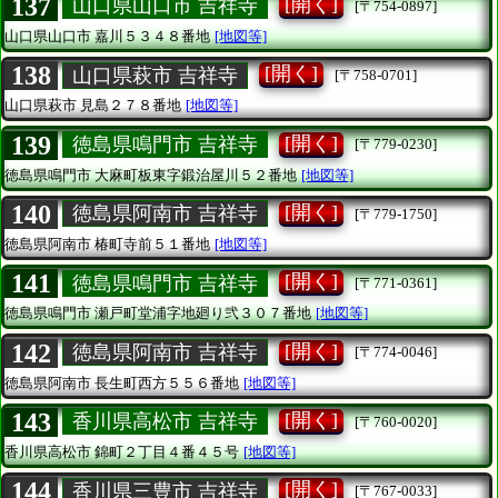
137
[開く]
山口県山口市 吉祥寺
[〒754-0897]
山口県山口市
嘉川５３４８番地
[地図等]
138
[開く]
山口県萩市 吉祥寺
[〒758-0701]
山口県萩市
見島２７８番地
[地図等]
139
[開く]
徳島県鳴門市 吉祥寺
[〒779-0230]
徳島県鳴門市
大麻町板東字鍛治屋川５２番地
[地図等]
140
[開く]
徳島県阿南市 吉祥寺
[〒779-1750]
徳島県阿南市
椿町寺前５１番地
[地図等]
141
[開く]
徳島県鳴門市 吉祥寺
[〒771-0361]
徳島県鳴門市
瀬戸町堂浦字地廻り弐３０７番地
[地図等]
142
[開く]
徳島県阿南市 吉祥寺
[〒774-0046]
徳島県阿南市
長生町西方５５６番地
[地図等]
143
[開く]
香川県高松市 吉祥寺
[〒760-0020]
香川県高松市
錦町２丁目４番４５号
[地図等]
144
[開く]
香川県三豊市 吉祥寺
[〒767-0033]