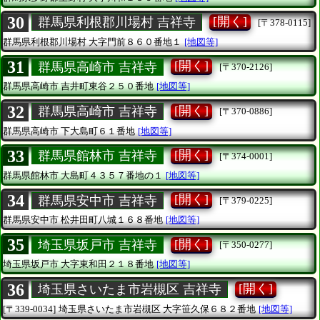
30
[開く]
群馬県利根郡川場村 吉祥寺
[〒378-0115]
群馬県利根郡川場村
大字門前８６０番地１
[地図等]
31
[開く]
群馬県高崎市 吉祥寺
[〒370-2126]
群馬県高崎市
吉井町東谷２５０番地
[地図等]
32
[開く]
群馬県高崎市 吉祥寺
[〒370-0886]
群馬県高崎市
下大島町６１番地
[地図等]
33
[開く]
群馬県館林市 吉祥寺
[〒374-0001]
群馬県館林市
大島町４３５７番地の１
[地図等]
34
[開く]
群馬県安中市 吉祥寺
[〒379-0225]
群馬県安中市
松井田町八城１６８番地
[地図等]
35
[開く]
埼玉県坂戸市 吉祥寺
[〒350-0277]
埼玉県坂戸市
大字東和田２１８番地
[地図等]
36
[開く]
埼玉県さいたま市岩槻区 吉祥寺
[〒339-0034]
埼玉県さいたま市岩槻区
大字笹久保６８２番地
[地図等]