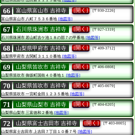
66
[開く]
富山県富山市 吉祥寺
[〒930-2226]
富山県富山市
八町７５３６番地
[地図等]
67
[開く]
石川県珠洲市 吉祥寺
[〒927-1319]
石川県珠洲市
若山町吉ケ池１８の部７の甲番地
[地図等]
68
[開く]
山梨県甲府市 吉祥寺
[〒409-3712]
山梨県甲府市
古関町３１１０番地
[地図等]
69
[開く]
山梨県笛吹市 吉祥寺
[〒406-0808]
山梨県笛吹市
御坂町国衙４０番地１
[地図等]
70
[開く]
山梨県笛吹市 吉祥寺
[〒405-0079]
山梨県笛吹市
一宮町金田１２３５番地
[地図等]
71
[開く]
山梨県山梨市 吉祥寺
[〒404-0205]
山梨県山梨市
三富徳和２番地
[地図等]
72
[開く]
山梨県富士吉田市 吉祥寺
[〒403-0005]
山梨県富士吉田市
上吉田７丁目１０番７号
[地図等]