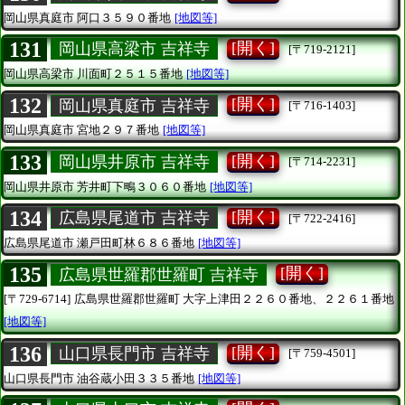
岡山県真庭市
阿口３５９０番地
[地図等]
131
[開く]
岡山県高梁市 吉祥寺
[〒719-2121]
岡山県高梁市
川面町２５１５番地
[地図等]
132
[開く]
岡山県真庭市 吉祥寺
[〒716-1403]
岡山県真庭市
宮地２９７番地
[地図等]
133
[開く]
岡山県井原市 吉祥寺
[〒714-2231]
岡山県井原市
芳井町下鴫３０６０番地
[地図等]
134
[開く]
広島県尾道市 吉祥寺
[〒722-2416]
広島県尾道市
瀬戸田町林６８６番地
[地図等]
135
[開く]
広島県世羅郡世羅町 吉祥寺
[〒729-6714]
広島県世羅郡世羅町
大字上津田２２６０番地、２２６１番地
[地図等]
136
[開く]
山口県長門市 吉祥寺
[〒759-4501]
山口県長門市
油谷蔵小田３３５番地
[地図等]