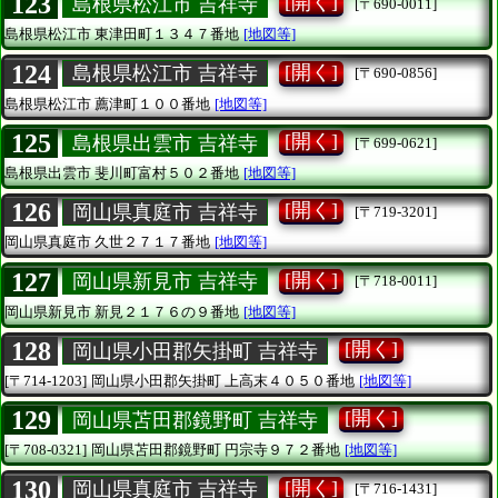
123
[開く]
島根県松江市 吉祥寺
[〒690-0011]
島根県松江市
東津田町１３４７番地
[地図等]
124
[開く]
島根県松江市 吉祥寺
[〒690-0856]
島根県松江市
薦津町１００番地
[地図等]
125
[開く]
島根県出雲市 吉祥寺
[〒699-0621]
島根県出雲市
斐川町富村５０２番地
[地図等]
126
[開く]
岡山県真庭市 吉祥寺
[〒719-3201]
岡山県真庭市
久世２７１７番地
[地図等]
127
[開く]
岡山県新見市 吉祥寺
[〒718-0011]
岡山県新見市
新見２１７６の９番地
[地図等]
128
[開く]
岡山県小田郡矢掛町 吉祥寺
[〒714-1203]
岡山県小田郡矢掛町
上高末４０５０番地
[地図等]
129
[開く]
岡山県苫田郡鏡野町 吉祥寺
[〒708-0321]
岡山県苫田郡鏡野町
円宗寺９７２番地
[地図等]
130
[開く]
岡山県真庭市 吉祥寺
[〒716-1431]