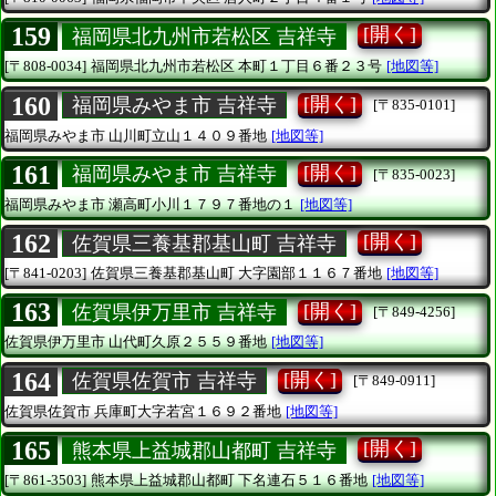
159
[開く]
福岡県北九州市若松区 吉祥寺
[〒808-0034]
福岡県北九州市若松区
本町１丁目６番２３号
[地図等]
160
[開く]
福岡県みやま市 吉祥寺
[〒835-0101]
福岡県みやま市
山川町立山１４０９番地
[地図等]
161
[開く]
福岡県みやま市 吉祥寺
[〒835-0023]
福岡県みやま市
瀬高町小川１７９７番地の１
[地図等]
162
[開く]
佐賀県三養基郡基山町 吉祥寺
[〒841-0203]
佐賀県三養基郡基山町
大字園部１１６７番地
[地図等]
163
[開く]
佐賀県伊万里市 吉祥寺
[〒849-4256]
佐賀県伊万里市
山代町久原２５５９番地
[地図等]
164
[開く]
佐賀県佐賀市 吉祥寺
[〒849-0911]
佐賀県佐賀市
兵庫町大字若宮１６９２番地
[地図等]
165
[開く]
熊本県上益城郡山都町 吉祥寺
[〒861-3503]
熊本県上益城郡山都町
下名連石５１６番地
[地図等]