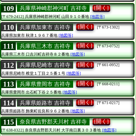
109
[開く]
兵庫県神崎郡神河町 吉祥寺
[〒679-2412]
兵庫県神崎郡神河町
山田９１０番地
[地図等]
110
[開く]
兵庫県加東市 吉祥寺
[〒673-1302]
兵庫県加東市
秋津１９６７番地
[地図等]
111
[開く]
兵庫県三木市 吉祥寺
[〒673-0752]
兵庫県三木市
口吉川町吉祥寺８２番地
[地図等]
112
[開く]
兵庫県尼崎市 吉祥寺
[〒661-0952]
兵庫県尼崎市
椎堂１丁目２５番１号
[地図等]
113
[開く]
兵庫県豊岡市 吉祥寺
[〒668-0211]
兵庫県豊岡市
出石町下谷２５番地
[地図等]
114
[開く]
兵庫県姫路市 吉祥寺
[〒671-0217]
兵庫県姫路市
飾東町佐良和９６２番地
[地図等]
115
[開く]
奈良県吉野郡天川村 吉祥寺
[〒638-0322]
奈良県吉野郡天川村
大字南日裏３０３番地
[地図等]