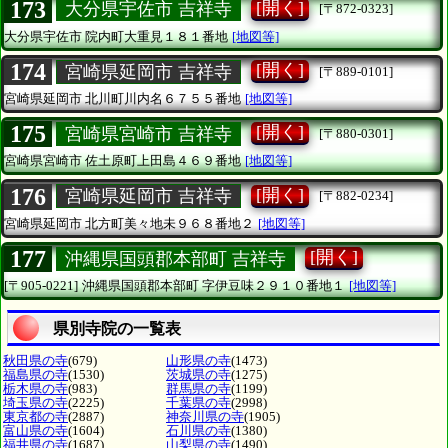
173
[開く]
大分県宇佐市 吉祥寺
[〒872-0323]
大分県宇佐市
院内町大重見１８１番地
[地図等]
174
[開く]
宮崎県延岡市 吉祥寺
[〒889-0101]
宮崎県延岡市
北川町川内名６７５５番地
[地図等]
175
[開く]
宮崎県宮崎市 吉祥寺
[〒880-0301]
宮崎県宮崎市
佐土原町上田島４６９番地
[地図等]
176
[開く]
宮崎県延岡市 吉祥寺
[〒882-0234]
宮崎県延岡市
北方町美々地未９６８番地２
[地図等]
177
[開く]
沖縄県国頭郡本部町 吉祥寺
[〒905-0221]
沖縄県国頭郡本部町
字伊豆味２９１０番地１
[地図等]
県別寺院の一覧表
秋田県の寺
(679)
山形県の寺
(1473)
福島県の寺
(1530)
茨城県の寺
(1275)
栃木県の寺
(983)
群馬県の寺
(1199)
埼玉県の寺
(2225)
千葉県の寺
(2998)
東京都の寺
(2887)
神奈川県の寺
(1905)
富山県の寺
(1604)
石川県の寺
(1380)
福井県の寺
(1687)
山梨県の寺
(1490)