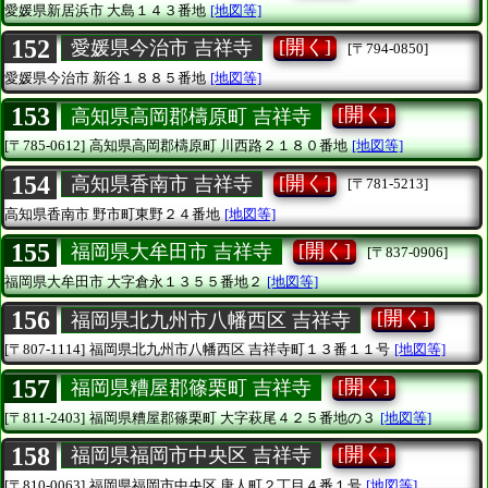
愛媛県新居浜市
大島１４３番地
[地図等]
152
[開く]
愛媛県今治市 吉祥寺
[〒794-0850]
愛媛県今治市
新谷１８８５番地
[地図等]
153
[開く]
高知県高岡郡檮原町 吉祥寺
[〒785-0612]
高知県高岡郡檮原町
川西路２１８０番地
[地図等]
154
[開く]
高知県香南市 吉祥寺
[〒781-5213]
高知県香南市
野市町東野２４番地
[地図等]
155
[開く]
福岡県大牟田市 吉祥寺
[〒837-0906]
福岡県大牟田市
大字倉永１３５５番地２
[地図等]
156
[開く]
福岡県北九州市八幡西区 吉祥寺
[〒807-1114]
福岡県北九州市八幡西区
吉祥寺町１３番１１号
[地図等]
157
[開く]
福岡県糟屋郡篠栗町 吉祥寺
[〒811-2403]
福岡県糟屋郡篠栗町
大字萩尾４２５番地の３
[地図等]
158
[開く]
福岡県福岡市中央区 吉祥寺
[〒810-0063]
福岡県福岡市中央区
唐人町２丁目４番１号
[地図等]