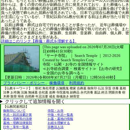
られる。もっとも古い葬儀は数万年前で、ネアンデルタール人の洞窟内の遺
跡からは、多くの骨の化石が副葬品と共に発見されており、また葬儀らしき
跡もある。日本の葬儀の歴史は縄文時代で、当時の遺跡には腕を曲げて体を
負った状態で葬られた屈葬が発見されている。日本では現在仏教葬儀で火葬
が主流になっているが、７世紀以前の仏教が伝来する前は土葬が当たり前で
あったようである。
以前は葬儀・葬式は自宅で行われることが多かったが、 近年は葬儀場や
斎場が整備されてほとんどの葬儀が葬儀場や斎場で執り行われている。また
葬儀の形式も一般葬以外に、家族葬、生前葬、音楽葬、自由葬、個人葬、密
葬、直葬などさまざまな形がある。
詳細はこのリンク【葬儀・葬式を理解する】
[This page was uploaded on 2026年07月28日(火曜
日)08時41分30秒]
『サーチ寺院』 ｜ Search Temple
｜
2012-2026
Created by
Search Temples Corp.
寺院・仏閣・お寺の
全国情報サイト
≪お寺総合調査・
検索サイト≫
【お寺の研究】
～全国のお寺を調べる～
【更新日時：2026年(令和08年)07月27日（月曜日）12時56分49秒】
プライバシー・ポリシー
、
稼働環境
、
利用規約
【仏教キーワード】：祭祀 角柱塔婆 お施餓鬼 檀家 合葬墓 御朱印 仏法 宗旨 供養 墓相
法事 お布施 法施 無縁墓 合祀墓 改葬 寺院墓地 副葬品 永代供養 墓誌 終活 閉眼供養 樹
木葬 散骨 帰依 自然葬 年忌法要 戒名 御魂抜き 納骨堂
クリックして追加情報を開く
【仏教関連用語】
御朱印について
寺院・お寺
年忌・回忌法要計算
中陰・年忌一覧表
墓地・埋葬等の法律
お墓・墓地の情報
墓地・埋葬法律規則
お経を理解する
行年・享年一覧表
宗教法人法