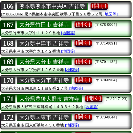
166
[開く]
熊本県熊本市中央区 吉祥寺
[〒860-0046]
熊本県熊本市中央区
横手３丁目２６番５２号
[地図等]
167
[開く]
大分県竹田市 吉祥寺
[〒878-0004]
大分県竹田市
大字中１１２９番地
[地図等]
168
[開く]
大分県中津市 吉祥寺
[〒871-0091]
大分県中津市
大字角木１４２番地
[地図等]
169
[開く]
大分県大分市 吉祥寺
[〒870-1132]
大分県大分市
大字光吉１２６２番地
[地図等]
170
[開く]
大分県大分市 吉祥寺
[〒870-0904]
大分県大分市
向原東１丁目８番２７号
[地図等]
171
[開く]
大分県豊後大野市 吉祥寺
[〒879-7123]
大分県豊後大野市
三重町松尾１４９６の２番地
[地図等]
172
[開く]
大分県国東市 吉祥寺
[〒873-0644]
大分県国東市
国東町浜崎４５６番地
[地図等]