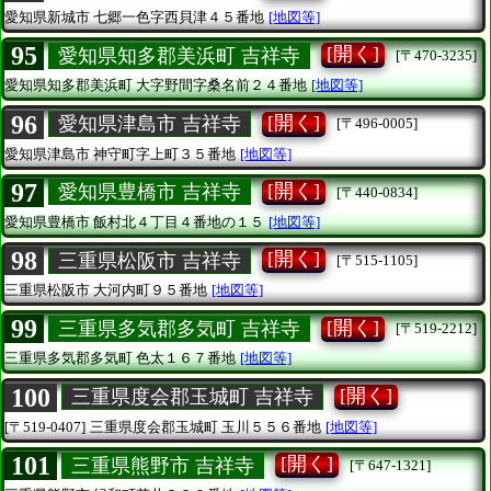
愛知県新城市
七郷一色字西貝津４５番地
[地図等]
95
[開く]
愛知県知多郡美浜町 吉祥寺
[〒470-3235]
愛知県知多郡美浜町
大字野間字桑名前２４番地
[地図等]
96
[開く]
愛知県津島市 吉祥寺
[〒496-0005]
愛知県津島市
神守町字上町３５番地
[地図等]
97
[開く]
愛知県豊橋市 吉祥寺
[〒440-0834]
愛知県豊橋市
飯村北４丁目４番地の１５
[地図等]
98
[開く]
三重県松阪市 吉祥寺
[〒515-1105]
三重県松阪市
大河内町９５番地
[地図等]
99
[開く]
三重県多気郡多気町 吉祥寺
[〒519-2212]
三重県多気郡多気町
色太１６７番地
[地図等]
100
[開く]
三重県度会郡玉城町 吉祥寺
[〒519-0407]
三重県度会郡玉城町
玉川５５６番地
[地図等]
101
[開く]
三重県熊野市 吉祥寺
[〒647-1321]