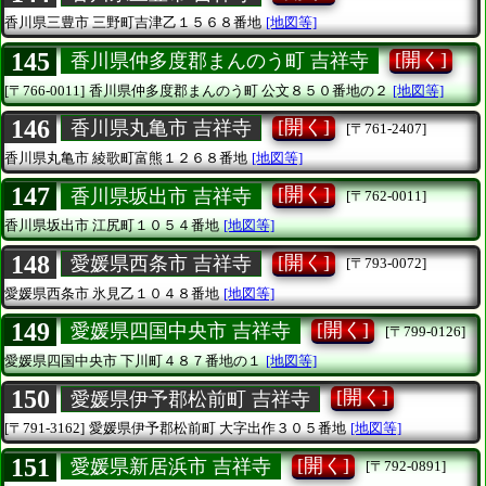
香川県三豊市
三野町吉津乙１５６８番地
[地図等]
145
[開く]
香川県仲多度郡まんのう町 吉祥寺
[〒766-0011]
香川県仲多度郡まんのう町
公文８５０番地の２
[地図等]
146
[開く]
香川県丸亀市 吉祥寺
[〒761-2407]
香川県丸亀市
綾歌町富熊１２６８番地
[地図等]
147
[開く]
香川県坂出市 吉祥寺
[〒762-0011]
香川県坂出市
江尻町１０５４番地
[地図等]
148
[開く]
愛媛県西条市 吉祥寺
[〒793-0072]
愛媛県西条市
氷見乙１０４８番地
[地図等]
149
[開く]
愛媛県四国中央市 吉祥寺
[〒799-0126]
愛媛県四国中央市
下川町４８７番地の１
[地図等]
150
[開く]
愛媛県伊予郡松前町 吉祥寺
[〒791-3162]
愛媛県伊予郡松前町
大字出作３０５番地
[地図等]
151
[開く]
愛媛県新居浜市 吉祥寺
[〒792-0891]