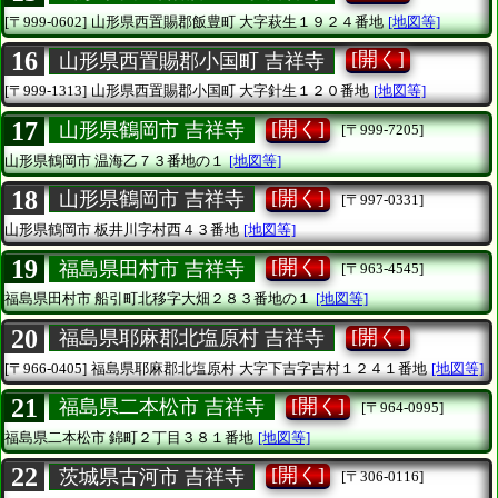
[〒999-0602]
山形県西置賜郡飯豊町
大字萩生１９２４番地
[地図等]
16
[開く]
山形県西置賜郡小国町 吉祥寺
[〒999-1313]
山形県西置賜郡小国町
大字針生１２０番地
[地図等]
17
[開く]
山形県鶴岡市 吉祥寺
[〒999-7205]
山形県鶴岡市
温海乙７３番地の１
[地図等]
18
[開く]
山形県鶴岡市 吉祥寺
[〒997-0331]
山形県鶴岡市
板井川字村西４３番地
[地図等]
19
[開く]
福島県田村市 吉祥寺
[〒963-4545]
福島県田村市
船引町北移字大畑２８３番地の１
[地図等]
20
[開く]
福島県耶麻郡北塩原村 吉祥寺
[〒966-0405]
福島県耶麻郡北塩原村
大字下吉字吉村１２４１番地
[地図等]
21
[開く]
福島県二本松市 吉祥寺
[〒964-0995]
福島県二本松市
錦町２丁目３８１番地
[地図等]
22
[開く]
茨城県古河市 吉祥寺
[〒306-0116]