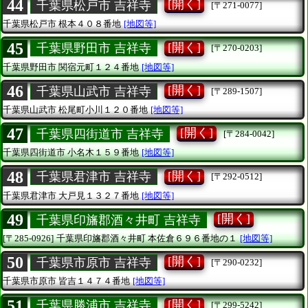
44
[開く]
千葉県松戸市 吉祥寺
[〒271-0077]
千葉県松戸市
根本４０８番地
[地図等]
45
[開く]
千葉県野田市 吉祥寺
[〒270-0203]
千葉県野田市
関宿元町１２４番地
[地図等]
46
[開く]
千葉県山武市 吉祥寺
[〒289-1507]
千葉県山武市
松尾町小川１２０番地
[地図等]
47
[開く]
千葉県四街道市 吉祥寺
[〒284-0042]
千葉県四街道市
小名木１５９番地
[地図等]
48
[開く]
千葉県君津市 吉祥寺
[〒292-0512]
千葉県君津市
大戸見１３２７番地
[地図等]
49
[開く]
千葉県印旛郡酒々井町 吉祥寺
[〒285-0926]
千葉県印旛郡酒々井町
本佐倉６９６番地の１
[地図等]
50
[開く]
千葉県市原市 吉祥寺
[〒290-0232]
千葉県市原市
皆吉１４７４番地
[地図等]
51
[開く]
千葉県勝浦市 吉祥寺
[〒299-5242]