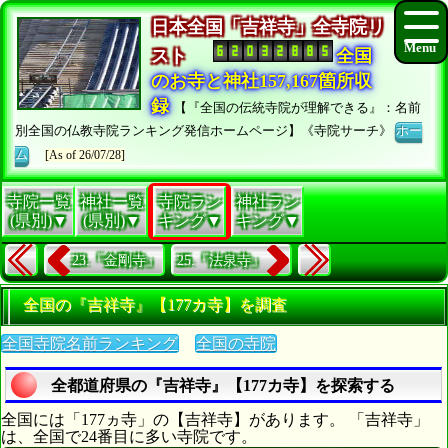
日本全国「吉祥寺」全寺院リ
スト
全国
のお寺と神社157,167箇所収
録
【『全国の伝統寺院が理解できる』：名前
別全国の仏教寺院ランキング発信ホームページ】《寺院サーチ》
ホー
ム
[As of 26/07/28]
寺院一覧
神社一覧
寺院ラン
神社ラン
(県別)▼
(県別)▼
キング▼
キング▼
23.『金剛寺』
25.『法泉寺』
全国の『吉祥寺』【177カ寺】を調査
全国寺院名前ランキング
全国の寺院
全都道府県の『吉祥寺』【177カ寺】を探索する
全国には「177ヵ寺」の【吉祥寺】があります。 「吉祥寺」
は、全国で24番目に多い寺院です。