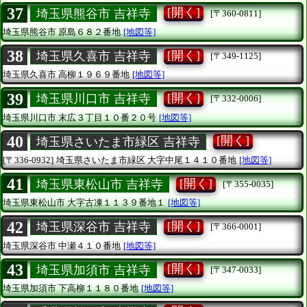
37
[開く]
埼玉県熊谷市 吉祥寺
[〒360-0811]
埼玉県熊谷市
原島６８２番地
[地図等]
38
[開く]
埼玉県久喜市 吉祥寺
[〒349-1125]
埼玉県久喜市
高柳１９６９番地
[地図等]
39
[開く]
埼玉県川口市 吉祥寺
[〒332-0006]
埼玉県川口市
末広３丁目１０番２０号
[地図等]
40
[開く]
埼玉県さいたま市緑区 吉祥寺
[〒336-0932]
埼玉県さいたま市緑区
大字中尾１４１０番地
[地図等]
41
[開く]
埼玉県東松山市 吉祥寺
[〒355-0035]
埼玉県東松山市
大字古凍１１３９番地１
[地図等]
42
[開く]
埼玉県深谷市 吉祥寺
[〒366-0001]
埼玉県深谷市
中瀬４１０番地
[地図等]
43
[開く]
埼玉県加須市 吉祥寺
[〒347-0033]
埼玉県加須市
下高柳１１８０番地
[地図等]