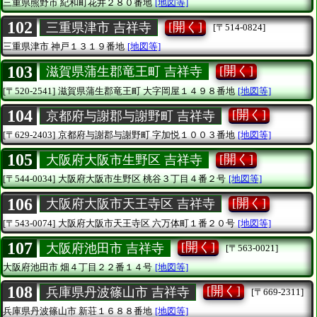
三重県熊野市
紀和町花井２８０番地
[地図等]
102
[開く]
三重県津市 吉祥寺
[〒514-0824]
三重県津市
神戸１３１９番地
[地図等]
103
[開く]
滋賀県蒲生郡竜王町 吉祥寺
[〒520-2541]
滋賀県蒲生郡竜王町
大字岡屋１４９８番地
[地図等]
104
[開く]
京都府与謝郡与謝野町 吉祥寺
[〒629-2403]
京都府与謝郡与謝野町
字加悦１００３番地
[地図等]
105
[開く]
大阪府大阪市生野区 吉祥寺
[〒544-0034]
大阪府大阪市生野区
桃谷３丁目４番２号
[地図等]
106
[開く]
大阪府大阪市天王寺区 吉祥寺
[〒543-0074]
大阪府大阪市天王寺区
六万体町１番２０号
[地図等]
107
[開く]
大阪府池田市 吉祥寺
[〒563-0021]
大阪府池田市
畑４丁目２２番１４号
[地図等]
108
[開く]
兵庫県丹波篠山市 吉祥寺
[〒669-2311]
兵庫県丹波篠山市
新荘１６８８番地
[地図等]