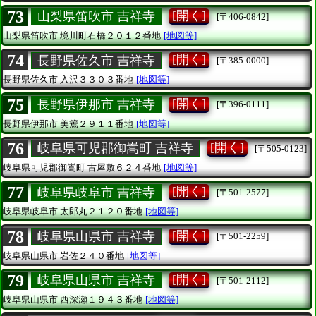
73
[開く]
山梨県笛吹市 吉祥寺
[〒406-0842]
山梨県笛吹市
境川町石橋２０１２番地
[地図等]
74
[開く]
長野県佐久市 吉祥寺
[〒385-0000]
長野県佐久市
入沢３３０３番地
[地図等]
75
[開く]
長野県伊那市 吉祥寺
[〒396-0111]
長野県伊那市
美篶２９１１番地
[地図等]
76
[開く]
岐阜県可児郡御嵩町 吉祥寺
[〒505-0123]
岐阜県可児郡御嵩町
古屋敷６２４番地
[地図等]
77
[開く]
岐阜県岐阜市 吉祥寺
[〒501-2577]
岐阜県岐阜市
太郎丸２１２０番地
[地図等]
78
[開く]
岐阜県山県市 吉祥寺
[〒501-2259]
岐阜県山県市
岩佐２４０番地
[地図等]
79
[開く]
岐阜県山県市 吉祥寺
[〒501-2112]
岐阜県山県市
西深瀬１９４３番地
[地図等]