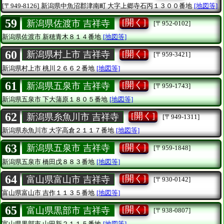
[〒949-8126]
新潟県中魚沼郡津南町
大字上郷寺石丙１３００番地
[地図等]
59
[開く]
新潟県佐渡市 吉祥寺
[〒952-0102]
新潟県佐渡市
新穂青木８１４番地
[地図等]
60
[開く]
新潟県村上市 吉祥寺
[〒959-3421]
新潟県村上市
桃川２６６２番地
[地図等]
61
[開く]
新潟県五泉市 吉祥寺
[〒959-1743]
新潟県五泉市
下大蒲原１８０５番地
[地図等]
62
[開く]
新潟県糸魚川市 吉祥寺
[〒949-1311]
新潟県糸魚川市
大字高倉２１１７番地
[地図等]
63
[開く]
新潟県五泉市 吉祥寺
[〒959-1848]
新潟県五泉市
橋田戊８８３番地
[地図等]
64
[開く]
富山県富山市 吉祥寺
[〒930-0142]
富山県富山市
吉作１１３５番地
[地図等]
65
[開く]
富山県黒部市 吉祥寺
[〒938-0807]
富山県黒部市
山田新２１１５番地
[地図等]