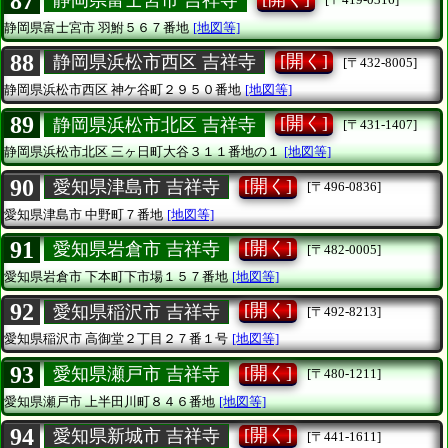
87
静岡県富士宮市 吉祥寺
静岡県富士宮市
羽鮒５６７番地
[地図等]
88
[開く]
静岡県浜松市西区 吉祥寺
[〒432-8005]
静岡県浜松市西区
神ケ谷町２９５０番地
[地図等]
89
[開く]
静岡県浜松市北区 吉祥寺
[〒431-1407]
静岡県浜松市北区
三ヶ日町大谷３１１番地の１
[地図等]
90
[開く]
愛知県津島市 吉祥寺
[〒496-0836]
愛知県津島市
中野町７番地
[地図等]
91
[開く]
愛知県岩倉市 吉祥寺
[〒482-0005]
愛知県岩倉市
下本町下市場１５７番地
[地図等]
92
[開く]
愛知県稲沢市 吉祥寺
[〒492-8213]
愛知県稲沢市
高御堂２丁目２７番１号
[地図等]
93
[開く]
愛知県瀬戸市 吉祥寺
[〒480-1211]
愛知県瀬戸市
上半田川町８４６番地
[地図等]
94
[開く]
愛知県新城市 吉祥寺
[〒441-1611]