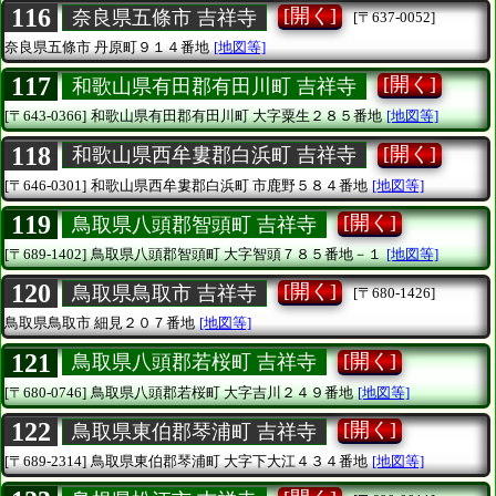
116
[開く]
奈良県五條市 吉祥寺
[〒637-0052]
奈良県五條市
丹原町９１４番地
[地図等]
117
[開く]
和歌山県有田郡有田川町 吉祥寺
[〒643-0366]
和歌山県有田郡有田川町
大字粟生２８５番地
[地図等]
118
[開く]
和歌山県西牟婁郡白浜町 吉祥寺
[〒646-0301]
和歌山県西牟婁郡白浜町
市鹿野５８４番地
[地図等]
119
[開く]
鳥取県八頭郡智頭町 吉祥寺
[〒689-1402]
鳥取県八頭郡智頭町
大字智頭７８５番地－１
[地図等]
120
[開く]
鳥取県鳥取市 吉祥寺
[〒680-1426]
鳥取県鳥取市
細見２０７番地
[地図等]
121
[開く]
鳥取県八頭郡若桜町 吉祥寺
[〒680-0746]
鳥取県八頭郡若桜町
大字吉川２４９番地
[地図等]
122
[開く]
鳥取県東伯郡琴浦町 吉祥寺
[〒689-2314]
鳥取県東伯郡琴浦町
大字下大江４３４番地
[地図等]