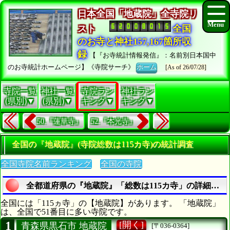
日本全国「地蔵院」全寺院リ
スト
全国
のお寺と神社157,167箇所収
録
【『お寺統計情報発信』：名前別日本国中
のお寺統計ホームページ】《寺院サーチ》
ホーム
[As of 26/07/28]
寺院一覧
神社一覧
寺院ラン
神社ラン
(県別)▼
(県別)▼
キング▼
キング▼
50.『蓮華寺』
52.『本光寺』
全国の『地蔵院』(寺院総数は115カ寺)の統計調査
全国寺院名前ランキング
全国の寺院
全都道府県の『地蔵院』「総数は115カ寺」の詳細リス
全国には「115ヵ寺」の【地蔵院】があります。 「地蔵院」
は、全国で51番目に多い寺院です。
1
[開く]
青森県黒石市 地蔵院
[〒036-0364]