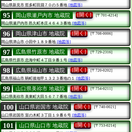
岡山県新見市
哲多町田淵７０の５番地
[地図等]
95
[開く]
岡山県瀬戸内市 地蔵院
[〒701-4214]
岡山県瀬戸内市
邑久町本庄４６４３番地
[地図等]
96
[開く]
岡山県津山市 地蔵院
[〒708-0006]
岡山県津山市
小田中１８９番地
[地図等]
97
[開く]
広島県竹原市 地蔵院
[〒729-2316]
広島県竹原市
忠海中町４丁目９番１号
[地図等]
98
[開く]
広島県福山市 地蔵院
[〒720-0202]
広島県福山市
鞆町後地甲１３２３番地の１
[地図等]
99
[開く]
山口県美祢市 地蔵院
[〒754-0211]
山口県美祢市
美東町大田５６７７番地
[地図等]
100
[開く]
山口県岩国市 地蔵院
[〒740-0021]
山口県岩国市
室の木町３丁目１９番６号
[地図等]
101
[開く]
山口県山口市 地蔵院
[〒753-0214]