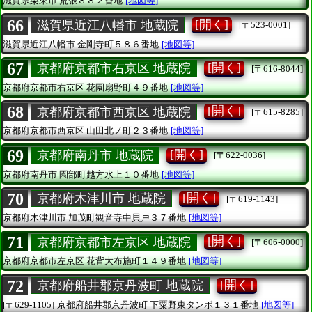
滋賀県栗東市
荒張８８２番地
[地図等]
66
[開く]
滋賀県近江八幡市 地蔵院
[〒523-0001]
滋賀県近江八幡市
金剛寺町５８６番地
[地図等]
67
[開く]
京都府京都市右京区 地蔵院
[〒616-8044]
京都府京都市右京区
花園扇野町４９番地
[地図等]
68
[開く]
京都府京都市西京区 地蔵院
[〒615-8285]
京都府京都市西京区
山田北ノ町２３番地
[地図等]
69
[開く]
京都府南丹市 地蔵院
[〒622-0036]
京都府南丹市
園部町越方水上１０番地
[地図等]
70
[開く]
京都府木津川市 地蔵院
[〒619-1143]
京都府木津川市
加茂町観音寺中貝戸３７番地
[地図等]
71
[開く]
京都府京都市左京区 地蔵院
[〒606-0000]
京都府京都市左京区
花背大布施町１４９番地
[地図等]
72
[開く]
京都府船井郡京丹波町 地蔵院
[〒629-1105]
京都府船井郡京丹波町
下粟野東タンボ１３１番地
[地図等]