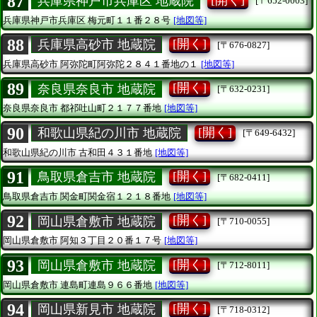
87
兵庫県神戸市兵庫区 地蔵院
[〒652-0003]
兵庫県神戸市兵庫区
梅元町１１番２８号
[地図等]
88
[開く]
兵庫県高砂市 地蔵院
[〒676-0827]
兵庫県高砂市
阿弥陀町阿弥陀２８４１番地の１
[地図等]
89
[開く]
奈良県奈良市 地蔵院
[〒632-0231]
奈良県奈良市
都祁吐山町２１７７番地
[地図等]
90
[開く]
和歌山県紀の川市 地蔵院
[〒649-6432]
和歌山県紀の川市
古和田４３１番地
[地図等]
91
[開く]
鳥取県倉吉市 地蔵院
[〒682-0411]
鳥取県倉吉市
関金町関金宿１２１８番地
[地図等]
92
[開く]
岡山県倉敷市 地蔵院
[〒710-0055]
岡山県倉敷市
阿知３丁目２０番１７号
[地図等]
93
[開く]
岡山県倉敷市 地蔵院
[〒712-8011]
岡山県倉敷市
連島町連島９６６番地
[地図等]
94
[開く]
岡山県新見市 地蔵院
[〒718-0312]