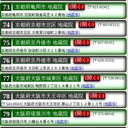
73
[開く]
京都府亀岡市 地蔵院
[〒621-0241]
京都府亀岡市
宮前町猪倉高芝４２番地
[地図等]
74
[開く]
京都府京都市北区 地蔵院
[〒603-8332]
京都府京都市北区
大将軍川端町２番地
[地図等]
75
[開く]
京都府京丹後市 地蔵院
[〒627-0141]
京都府京丹後市
弥栄町小田３１１番地
[地図等]
76
[開く]
京都府京丹後市 地蔵院
[〒629-2533]
京都府京丹後市
大宮町上常吉２６３番地
[地図等]
77
[開く]
大阪府大阪市城東区 地蔵院
[〒536-0014]
大阪府大阪市城東区
鴫野西２丁目１８番２１号
[地図等]
78
[開く]
大阪府大阪市天王寺区 地蔵院
[〒543-0043]
大阪府大阪市天王寺区
勝山２丁目１２番１３号
[地図等]
79
[開く]
大阪府寝屋川市 地蔵院
[〒572-0014]
大阪府寝屋川市
八幡台８番６号
[地図等]