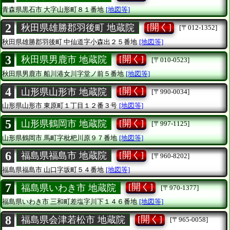
青森県黒石市
大字山形町８１番地
[地図等]
2
[開く]
秋田県雄勝郡羽後町 地蔵院
[〒012-1352]
秋田県雄勝郡羽後町
中仙道字小森出２５番地
[地図等]
3
[開く]
秋田県男鹿市 地蔵院
[〒010-0523]
秋田県男鹿市
船川港女川字堂ノ前５番地
[地図等]
4
[開く]
山形県山形市 地蔵院
[〒990-0034]
山形県山形市
東原町１丁目１２番３号
[地図等]
5
[開く]
山形県鶴岡市 地蔵院
[〒997-1125]
山形県鶴岡市
馬町字枇杷川原９７番地
[地図等]
6
[開く]
福島県福島市 地蔵院
[〒960-8202]
福島県福島市
山口字坂町５４番地
[地図等]
7
[開く]
福島県いわき市 地蔵院
[〒970-1377]
福島県いわき市
三和町差塩字川下１４６番地
[地図等]
8
[開く]
福島県会津若松市 地蔵院
[〒965-0058]