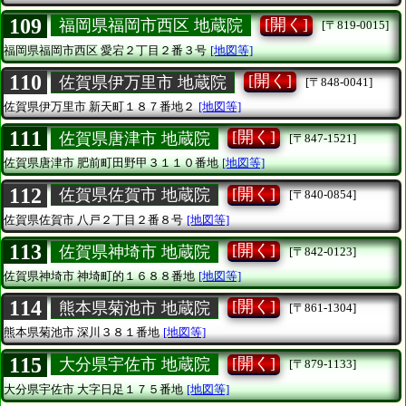
109
[開く]
福岡県福岡市西区 地蔵院
[〒819-0015]
福岡県福岡市西区
愛宕２丁目２番３号
[地図等]
110
[開く]
佐賀県伊万里市 地蔵院
[〒848-0041]
佐賀県伊万里市
新天町１８７番地２
[地図等]
111
[開く]
佐賀県唐津市 地蔵院
[〒847-1521]
佐賀県唐津市
肥前町田野甲３１１０番地
[地図等]
112
[開く]
佐賀県佐賀市 地蔵院
[〒840-0854]
佐賀県佐賀市
八戸２丁目２番８号
[地図等]
113
[開く]
佐賀県神埼市 地蔵院
[〒842-0123]
佐賀県神埼市
神埼町的１６８８番地
[地図等]
114
[開く]
熊本県菊池市 地蔵院
[〒861-1304]
熊本県菊池市
深川３８１番地
[地図等]
115
[開く]
大分県宇佐市 地蔵院
[〒879-1133]
大分県宇佐市
大字日足１７５番地
[地図等]