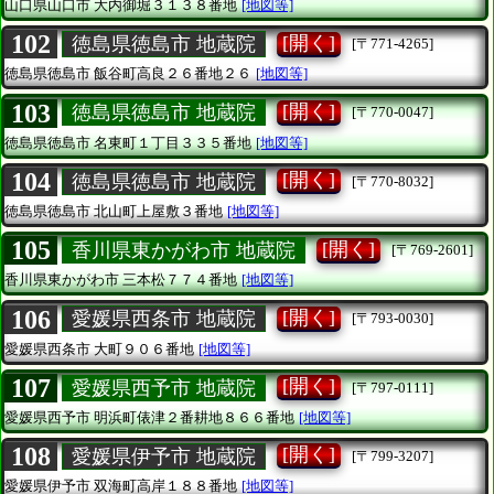
山口県山口市
大内御堀３１３８番地
[地図等]
102
[開く]
徳島県徳島市 地蔵院
[〒771-4265]
徳島県徳島市
飯谷町高良２６番地２６
[地図等]
103
[開く]
徳島県徳島市 地蔵院
[〒770-0047]
徳島県徳島市
名東町１丁目３３５番地
[地図等]
104
[開く]
徳島県徳島市 地蔵院
[〒770-8032]
徳島県徳島市
北山町上屋敷３番地
[地図等]
105
[開く]
香川県東かがわ市 地蔵院
[〒769-2601]
香川県東かがわ市
三本松７７４番地
[地図等]
106
[開く]
愛媛県西条市 地蔵院
[〒793-0030]
愛媛県西条市
大町９０６番地
[地図等]
107
[開く]
愛媛県西予市 地蔵院
[〒797-0111]
愛媛県西予市
明浜町俵津２番耕地８６６番地
[地図等]
108
[開く]
愛媛県伊予市 地蔵院
[〒799-3207]
愛媛県伊予市
双海町高岸１８８番地
[地図等]