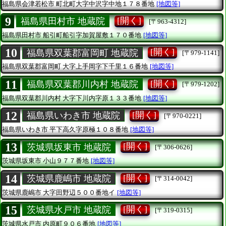
福島県会津若松市
町北町大字中沢字中地１７８番地
[地図等]
9
[開く]
福島県田村市 地蔵院
[〒963-4312]
福島県田村市
船引町船引字加賀屋敷１７０番地
[地図等]
10
[開く]
福島県双葉郡富岡町 地蔵院
[〒979-1141]
福島県双葉郡富岡町
大字上手岡字下千里１６番地
[地図等]
11
[開く]
福島県双葉郡川内村 地蔵院
[〒979-1202]
福島県双葉郡川内村
大字下川内字原１３３番地
[地図等]
12
[開く]
福島県いわき市 地蔵院
[〒970-0221]
福島県いわき市
平下高久字原極１０８番地
[地図等]
13
[開く]
茨城県坂東市 地蔵院
[〒306-0626]
茨城県坂東市
小山９７７番地
[地図等]
14
[開く]
茨城県鹿嶋市 地蔵院
[〒314-0042]
茨城県鹿嶋市
大字田野辺５００番地イ
[地図等]
15
[開く]
茨城県水戸市 地蔵院
[〒319-0315]
茨城県水戸市
内原町９０６番地
[地図等]