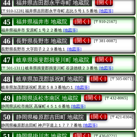
44
[開く]
福井県吉田郡永平寺町 地蔵院
[〒910-1228]
福井県吉田郡永平寺町
志比５号１５番地
[地図等]
45
[開く]
福井県福井市 地蔵院
[〒910-2167]
福井県福井市
安原町１号２２番地
[地図等]
46
[開く]
長野県長野市 地蔵院
[〒381-0087]
長野県長野市
大字田子２２９番地１
[地図等]
47
[開く]
岐阜県揖斐郡揖斐川町 地蔵院
[〒501-1311]
岐阜県揖斐郡揖斐川町
谷汲徳積２３番地
[地図等]
48
[開く]
岐阜県加茂郡坂祝町 地蔵院
[〒505-0071]
岐阜県加茂郡坂祝町
黒岩５８３番地の１
[地図等]
49
[開く]
静岡県浜松市南区 地蔵院
[〒432-8065]
静岡県浜松市南区
高塚町４５１６番地
[地図等]
50
[開く]
静岡県榛原郡吉田町 地蔵院
[〒421-0304]
静岡県榛原郡吉田町
神戸字道上１７７７番地
[地図等]
51
[開く]
静岡県掛川市 地蔵院
[〒436-0221]