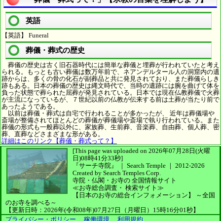
英語
【英語】 Funeral
葬儀・葬式の歴史
葬儀の歴史は古く旧石器時代には簡単な葬儀と埋葬が行われていたと考え
られる。もっとも古い葬儀は数万年前で、ネアンデルタール人の洞窟内の遺
跡からは、多くの骨の化石が副葬品と共に発見されており、また葬儀らしき
跡もある。日本の葬儀の歴史は縄文時代で、当時の遺跡には腕を曲げて体を
負った状態で葬られた屈葬が発見されている。日本では現在仏教葬儀で火葬
が主流になっているが、７世紀以前の仏教が伝来する前は土葬が当たり前で
あったようである。
以前は葬儀・葬式は自宅で行われることが多かったが、 近年は葬儀場や
斎場が整備されてほとんどの葬儀が葬儀場や斎場で執り行われている。また
葬儀の形式も一般葬以外に、家族葬、生前葬、音楽葬、自由葬、個人葬、密
葬、直葬などさまざまな形がある。
詳細はこのリンク【葬儀・葬式って？】
[This page was uploaded on 2026年07月28日(火曜
日)08時41分33秒]
『サーチ寺院』 ｜ Search Temple
｜
2012-2026
Created by
Search Temples Corp.
寺院・仏閣・お寺の
全国情報サイト
≪お寺総合調査・
検索サイト≫
【日本のお寺の総合インフォメーション】
～全国
のお寺を調べる～
【更新日時：2026年(令和08年)07月27日（月曜日）15時16分01秒】
プライバシー・ポリシー
、
稼働環境
、
利用規約