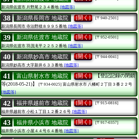
新潟県佐渡市
片野尾２３４番地
[地図等]
38
[開く]
新潟県長岡市 地蔵院
[〒940-2501]
新潟県長岡市
寺泊野積８９９５番地
[地図等]
39
[開く]
新潟県佐渡市 地蔵院
[〒952-0501]
新潟県佐渡市
羽茂滝平２２５２番地
[地図等]
40
[開く]
新潟県妙高市 地蔵院
[〒944-0041]
新潟県妙高市
大字新井６３３番地
[地図等]
41
[開く]
富山県射水市 地蔵院
【登記記録の閉鎖
等(2018-05-21)】
[〒934-0025]
富山県射水市
八幡町２丁目３番２２号
[地図等]
42
[開く]
福井県越前市 地蔵院
[〒915-0816]
福井県越前市
小松１丁目１２番２６号
[地図等]
43
[開く]
福井県小浜市 地蔵院
[〒917-0357]
福井県小浜市
小屋４４号６４番地
[地図等]