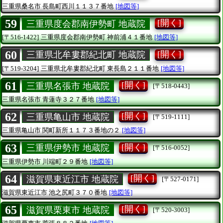
三重県桑名市
長島町西川１１３７番地
[地図等]
59
[開く]
三重県度会郡南伊勢町 地蔵院
[〒516-1422]
三重県度会郡南伊勢町
神前浦４１番地
[地図等]
60
[開く]
三重県北牟婁郡紀北町 地蔵院
[〒519-3204]
三重県北牟婁郡紀北町
東長島２１１番地
[地図等]
61
[開く]
三重県名張市 地蔵院
[〒518-0443]
三重県名張市
青蓮寺３２７番地
[地図等]
62
[開く]
三重県亀山市 地蔵院
[〒519-1111]
三重県亀山市
関町新所１１７３番地の２
[地図等]
63
[開く]
三重県伊勢市 地蔵院
[〒516-0052]
三重県伊勢市
川端町２９番地
[地図等]
64
[開く]
滋賀県東近江市 地蔵院
[〒527-0171]
滋賀県東近江市
池之尻町３７０番地
[地図等]
65
[開く]
滋賀県栗東市 地蔵院
[〒520-3003]