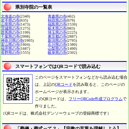
県別寺院の一覧表
北海道の寺
(2340)
青森県の寺
(462)
岩手県の寺
(635)
秋田県の寺
(679)
山形県の寺
(1473)
福島県の寺
(1530)
茨城県の寺
(1275)
栃木県の寺
(983)
群馬県の寺
(1199)
埼玉県の寺
(2225)
千葉県の寺
(2998)
東京都の寺
(2887)
神奈川県の寺
(1905)
新潟県の寺
(2795)
富山県の寺
(1604)
石川県の寺
(1380)
福井県の寺
(1687)
山梨県の寺
(1490)
長野県の寺
(1555)
岐阜県の寺
(2302)
スマートフォンではQRコードで読み込む
このページをスマートフォンなどから読み込む場合
は、上記の
QRコード
を読み取ると、このページの
ホームページが表示されます。
このQRコードは、
フリーQRCode作成プログラム
で
作りました。
（QRコードは、株式会社デンソーウェーブの登録商標です）
「葬儀・葬式って？」【宗教の言葉を理解しよう】