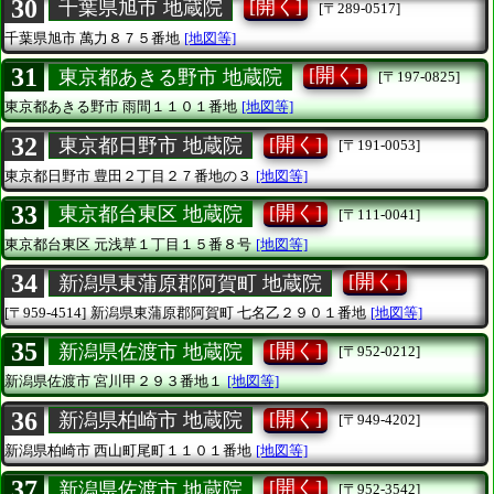
30
[開く]
千葉県旭市 地蔵院
[〒289-0517]
千葉県旭市
萬力８７５番地
[地図等]
31
[開く]
東京都あきる野市 地蔵院
[〒197-0825]
東京都あきる野市
雨間１１０１番地
[地図等]
32
[開く]
東京都日野市 地蔵院
[〒191-0053]
東京都日野市
豊田２丁目２７番地の３
[地図等]
33
[開く]
東京都台東区 地蔵院
[〒111-0041]
東京都台東区
元浅草１丁目１５番８号
[地図等]
34
[開く]
新潟県東蒲原郡阿賀町 地蔵院
[〒959-4514]
新潟県東蒲原郡阿賀町
七名乙２９０１番地
[地図等]
35
[開く]
新潟県佐渡市 地蔵院
[〒952-0212]
新潟県佐渡市
宮川甲２９３番地１
[地図等]
36
[開く]
新潟県柏崎市 地蔵院
[〒949-4202]
新潟県柏崎市
西山町尾町１１０１番地
[地図等]
37
[開く]
新潟県佐渡市 地蔵院
[〒952-3542]