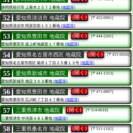
静岡県掛川市
上垂木２５７２番地
[地図等]
52
[開く]
愛知県清須市 地蔵院
[〒452-0901]
愛知県清須市
阿原宮前１５１番地
[地図等]
53
[開く]
愛知県豊田市 地蔵院
[〒444-2201]
愛知県豊田市
坂上町地蔵堂１７番地
[地図等]
54
[開く]
愛知県名古屋市西区 地蔵院
[〒451-0044]
愛知県名古屋市西区
菊井１丁目２５番１３号
[地図等]
55
[開く]
愛知県新城市 地蔵院
[〒441-1353]
愛知県新城市
徳定３０３番地
[地図等]
56
[開く]
愛知県豊田市 地蔵院
[〒471-0807]
愛知県豊田市
広川町７丁目４７番地
[地図等]
57
[開く]
三重県津市 地蔵院
[〒514-0018]
三重県津市
中河原４８１番地
[地図等]
58
[開く]
三重県桑名市 地蔵院
[〒511-1102]