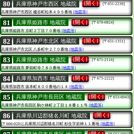
80
[開く]
兵庫県神戸市西区 地蔵院
[〒651-2239]
兵庫県神戸市西区
櫨谷町松本４９５番地
[地図等]
81
[開く]
兵庫県姫路市 地蔵院
[〒670-0824]
兵庫県姫路市
京町２丁目７０番地
[地図等]
82
[開く]
兵庫県神戸市北区 地蔵院
[〒651-1351]
兵庫県神戸市北区
八多町中２７０番地
[地図等]
83
[開く]
兵庫県姫路市 地蔵院
[〒671-2116]
兵庫県姫路市
夢前町寺７８０番地
[地図等]
84
[開く]
兵庫県加西市 地蔵院
[〒675-2222]
兵庫県加西市
坂本町８００番地の１４
[地図等]
85
[開く]
兵庫県神戸市長田区 地蔵院
[〒653-0043]
兵庫県神戸市長田区
駒ケ林町２丁目１８番１１号
[地図等]
86
[開く]
兵庫県川辺郡猪名川町 地蔵院
[〒666-0201]
兵庫県川辺郡猪名川町
杉生字岩神１１番地
[地図等]
[開く]