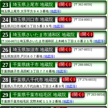
23
[開く]
埼玉県上尾市 地蔵院
[〒362-0059]
埼玉県上尾市
大字平方９４３番地
[地図等]
24
[開く]
埼玉県川口市 地蔵院
[〒334-0001]
埼玉県川口市
桜町５丁目５番３９号
[地図等]
25
[開く]
埼玉県さいたま市浦和区 地蔵院
[〒330-0071]
埼玉県さいたま市浦和区
上木崎５丁目１０番２１号
[地図等]
26
[開く]
埼玉県加須市 地蔵院
[〒347-0051]
埼玉県加須市
戸川８０７番地
[地図等]
27
[開く]
千葉県銚子市 地蔵院
[〒288-0862]
千葉県銚子市
高田町３丁目７７６番地
[地図等]
28
[開く]
千葉県八千代市 地蔵院
[〒276-0033]
千葉県八千代市
八千代台南１丁目２４番９号
[地図等]
29
[開く]
千葉県千葉市稲毛区 地蔵院
[〒263-0054]
千葉県千葉市稲毛区
宮野木町１１９２番地
[地図等]