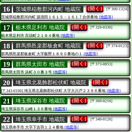
16
[開く]
茨城県稲敷郡河内町 地蔵院
[〒300-1324]
茨城県稲敷郡河内町
源清田１６１５・１６１７合併番地
[地図等]
17
[開く]
栃木県足利市 地蔵院
[〒326-0336]
栃木県足利市
百頭町２１８４番地
[地図等]
18
[開く]
群馬県邑楽郡板倉町 地蔵院
[〒374-0123]
群馬県邑楽郡板倉町
大字飯野１８９０番地の１
[地図等]
19
[開く]
群馬県太田市 地蔵院
[〒373-0853]
群馬県太田市
浜町３０番３号
[地図等]
20
[開く]
埼玉県北葛飾郡松伏町 地蔵院
[〒343-0106]
埼玉県北葛飾郡松伏町
大字大川戸２３９６番地
[地図等]
21
[開く]
埼玉県深谷市 地蔵院
[〒369-0216]
埼玉県深谷市
山崎１３６番地
[地図等]
22
[開く]
埼玉県幸手市 地蔵院
[〒340-0126]
埼玉県幸手市
大字下吉羽１２４番地
[地図等]