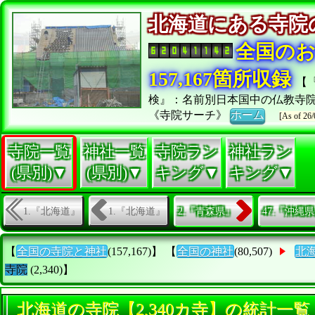
北海道にある寺
全国の
157,167箇所収録
【
検』：名前別日本国中の仏教寺
《寺院サーチ》
ホーム
[As of 26/
寺院一覧
神社一覧
寺院ラン
神社ラン
(県別)▼
(県別)▼
キング▼
キング▼
1.『北海道』
1.『北海道』
2.『青森県』
47.『沖縄
【
全国の寺院と神社
(157,167)】 【
全国の神社
(80,507)
北
寺院
(2,340)】
北海道の寺院【2,340カ寺】の統計一覧