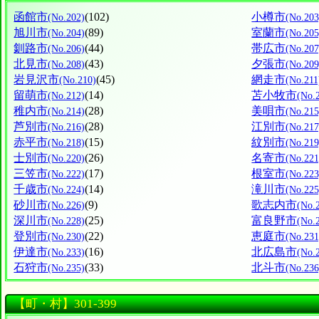
函館市
(102)
小樽市
(No.202)
(No.203
旭川市
(89)
室蘭市
(No.204)
(No.205
釧路市
(44)
帯広市
(No.206)
(No.207
北見市
(43)
夕張市
(No.208)
(No.209
岩見沢市
(45)
網走市
(No.210)
(No.211
留萌市
(14)
苫小牧市
(No.212)
(No.
稚内市
(28)
美唄市
(No.214)
(No.215
芦別市
(28)
江別市
(No.216)
(No.217
赤平市
(15)
紋別市
(No.218)
(No.219
士別市
(26)
名寄市
(No.220)
(No.221
三笠市
(17)
根室市
(No.222)
(No.223
千歳市
(14)
滝川市
(No.224)
(No.225
砂川市
(9)
歌志内市
(No.226)
(No.
深川市
(25)
富良野市
(No.228)
(No.
登別市
(22)
恵庭市
(No.230)
(No.231
伊達市
(16)
北広島市
(No.233)
(No.
石狩市
(33)
北斗市
(No.235)
(No.236
【町・村】301-399