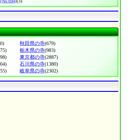
町
(3)
(No.694)
0)
秋田県の寺
(679)
275)
栃木県の寺
(983)
998)
東京都の寺
(2887)
604)
石川県の寺
(1380)
555)
岐阜県の寺
(2302)