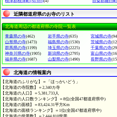
標津郡標津町
(4)
目梨郡羅臼
(No.693)
近隣都道府県のお寺のリスト
北海道周辺の都道府県の寺院一覧表
青森県の寺
(462)
岩手県の寺
(635)
宮城県の寺
(94
山形県の寺
(1473)
福島県の寺
(1530)
茨城県の寺
(1
群馬県の寺
(1199)
埼玉県の寺
(2225)
千葉県の寺
(2
神奈川県の寺
(1905)
新潟県の寺
(2795)
富山県の寺
(1
福井県の寺
(1687)
山梨県の寺
(1490)
長野県の寺
(1
北海道の情報案内
【北海道のふりがな】＝「ほっかいどう」
【北海道の寺院数】＝2,340カ寺
【北海道の人口】＝5,381,733人
【北海道の人口数ランキング】＝8位(全国47都道府県中)
【北海道の面積】＝83,424.31平方Km
【北海道の面積ランキング】＝1位(全国47都道府県中)
【北海道の世帯数】＝2,444,810世帯