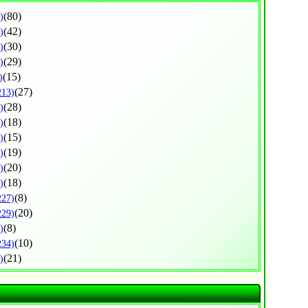
(80)
)
(42)
)
(30)
)
(29)
)
(15)
)
(27)
213)
(28)
)
(18)
)
(15)
)
(19)
)
(20)
)
(18)
)
(8)
227)
(20)
229)
(8)
)
(10)
234)
(21)
)