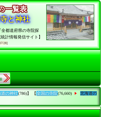
院の一覧表
お寺と神社
『全都道府県の寺院探
院統計情報発信サイト】
07/28]
県』
海道の神社
(786)】 【
全国の寺院
(76,660)
北海道の