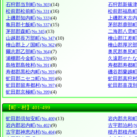
石狩郡当別町
(14)
石狩郡新篠
(No.303)
松前郡松前町
(16)
松前郡福島
(No.331)
上磯郡知内町
(4)
上磯郡木古
(No.333)
亀田郡七飯町
(15)
茅部郡鹿部
(No.337)
茅部郡森町
(13)
二海郡八雲
(No.345)
山越郡長万部町
(10)
檜山郡江差
(No.347)
檜山郡上ノ国町
(6)
檜山郡厚沢
(No.362)
爾志郡乙部町
(7)
奥尻郡奥尻
(No.364)
瀬棚郡今金町
(6)
久遠郡せた
(No.370)
島牧郡島牧村
(8)
寿都郡寿都
(No.391)
寿都郡黒松内町
(6)
磯谷郡蘭越
(No.393)
虻田郡ニセコ町
(6)
虻田郡真狩
(No.395)
虻田郡留寿都村
(4)
虻田郡喜茂
(No.397)
虻田郡京極町
(4)
(No.399)
【町・村】401-499
虻田郡倶知安町
(13)
岩内郡共和
(No.400)
岩内郡岩内町
(9)
古宇郡泊村
(No.402)
(N
古宇郡神恵内村
(6)
積丹郡積丹
(No.404)