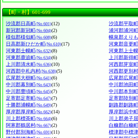
【町・村】601-699
沙流郡日高町
(12)
沙流郡平取
(No.601)
新冠郡新冠町
(2)
浦河郡浦河
(No.604)
様似郡様似町
(6)
幌泉郡えり
(No.608)
日高郡新ひだか町
(17)
河東郡音更
(No.610)
河東郡士幌町
(8)
河東郡上士
(No.632)
河東郡鹿追町
(6)
上川郡新得
(No.634)
上川郡清水町
(10)
河西郡芽室
(No.636)
河西郡中札内村
(5)
河西郡更別
(No.638)
広尾郡大樹町
(6)
広尾郡広尾
(No.641)
中川郡幕別町
(15)
中川郡池田
(No.643)
中川郡豊頃町
(7)
中川郡本別
(No.645)
足寄郡足寄町
(7)
足寄郡陸別
(No.647)
十勝郡浦幌町
(7)
釧路郡釧路
(No.649)
厚岸郡厚岸町
(14)
厚岸郡浜中
(No.662)
川上郡標茶町
(6)
川上郡弟子
(No.664)
阿寒郡鶴居村
(2)
白糠郡白糠
(No.667)
野付郡別海町
(11)
標津郡中標
(No.691)