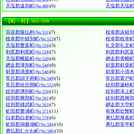
天塩郡遠別町
(6)
天塩郡天塩
(No.486)
【町・村】501-599
宗谷郡猿払村
(7)
枝幸郡浜頓
(No.511)
枝幸郡中頓別町
(7)
枝幸郡枝幸
(No.513)
天塩郡豊富町
(3)
礼文郡礼文
(No.516)
利尻郡利尻町
(7)
利尻郡利尻
(No.518)
天塩郡幌延町
(4)
網走郡美幌
(No.520)
網走郡津別町
(8)
斜里郡斜里
(No.544)
斜里郡清里町
(6)
斜里郡小清
(No.546)
常呂郡訓子府町
(5)
常呂郡置戸
(No.549)
常呂郡佐呂間町
(8)
紋別郡遠軽
(No.552)
紋別郡湧別町
(11)
紋別郡滝上
(No.559)
紋別郡興部町
(6)
紋別郡西興
(No.561)
紋別郡雄武町
(7)
網走郡大空
(No.563)
虻田郡豊浦町
(11)
有珠郡壮瞥
(No.571)
白老郡白老町
(6)
勇払郡厚真
(No.578)
虻田郡洞爺湖町
(10)
勇払郡安平
(No.584)
勇払郡むかわ町
(10)
(No.586)