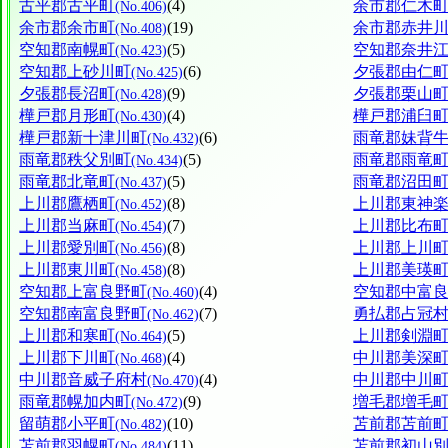
古平郡古平町
(4)
余市郡仁木
(No.406)
余市郡余市町
(19)
余市郡赤井
(No.408)
空知郡南幌町
(5)
空知郡奈井
(No.423)
空知郡上砂川町
(6)
夕張郡由仁
(No.425)
夕張郡長沼町
(9)
夕張郡栗山
(No.428)
樺戸郡月形町
(4)
樺戸郡浦臼
(No.430)
樺戸郡新十津川町
(6)
雨竜郡妹背
(No.432)
雨竜郡秩父別町
(5)
雨竜郡雨竜
(No.434)
雨竜郡北竜町
(5)
雨竜郡沼田
(No.437)
上川郡鷹栖町
(8)
上川郡東神
(No.452)
上川郡当麻町
(7)
上川郡比布
(No.454)
上川郡愛別町
(8)
上川郡上川
(No.456)
上川郡東川町
(8)
上川郡美瑛
(No.458)
空知郡上富良野町
(4)
空知郡中富
(No.460)
空知郡南富良野町
(7)
勇払郡占冠
(No.462)
上川郡和寒町
(5)
上川郡剣淵
(No.464)
上川郡下川町
(4)
中川郡美深
(No.468)
中川郡音威子府村
(4)
中川郡中川
(No.470)
雨竜郡幌加内町
(9)
増毛郡増毛
(No.472)
留萌郡小平町
(10)
苫前郡苫前
(No.482)
苫前郡羽幌町
(11)
苫前郡初山
(No.484)