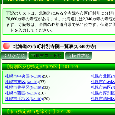
下記のリストは、北海道にある全寺院を市区町村別に分類した
76,660カ寺の寺院があります。北海道には2,340カ寺の寺
ます。寺院数は、全国の47都道府県で第11位です。個別
ードを入力してください。
北海道の市町村別寺院一覧表(2,340カ寺)
ぶりがな順
市町村コード順
寺院件数順
【特別区及び指定都市の区 】101-199
札幌市中央区
(56)
札幌市北区
(No.101)
(N
札幌市東区
(33)
札幌市白石
(No.103)
札幌市豊平区
(32)
札幌市南区
(No.105)
(N
札幌市西区
(16)
札幌市厚別
(No.107)
札幌市手稲区
(20)
札幌市清田
(No.109)
【市（指定都市を除く）】201-299