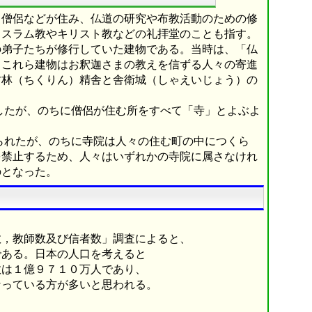
し僧侶などが住み、仏道の研究や布教活動のための修
イスラム教やキリスト教などの礼拝堂のことも指す。
の弟子たちが修行していた建物である。当時は、「仏
。これら建物はお釈迦さまの教えを信ずる人々の寄進
竹林（ちくりん）精舎と舎衛城（しゃえいじょう）の
したが、のちに僧侶が住む所をすべて「寺」とよぶよ
られたが、のちに寺院は人々の住む町の中につくら
を禁止するため、人々はいずれかの寺院に属さなけれ
のとなった。
，教師数及び信者数」調査によると、
ある。日本の人口を考えると
は１億９７１０万人であり、
っている方が多いと思われる。