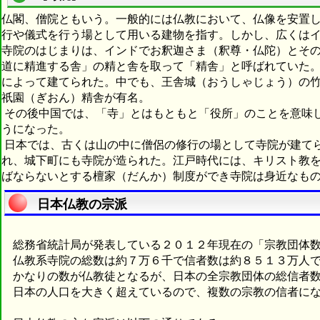
仏閣、僧院ともいう。一般的には仏教において、仏像を安置
行や儀式を行う場として用いる建物を指す。しかし、広くは
寺院のはじまりは、インドでお釈迦さま（釈尊・仏陀）とそ
道に精進する舎」の精と舎を取って「精舎」と呼ばれていた
によって建てられた。中でも、王舎城（おうしゃじょう）の
祇園（ぎおん）精舎が有名。
その後中国では、「寺」とはもともと「役所」のことを意味
うになった。
日本では、古くは山の中に僧侶の修行の場として寺院が建て
れ、城下町にも寺院が造られた。江戸時代には、キリスト教
ばならないとする檀家（だんか）制度ができ寺院は身近なも
日本仏教の宗派
総務省統計局が発表している２０１２年現在の「宗教団体数
仏教系寺院の総数は約７万６千で信者数は約８５１３万人で
かなりの数が仏教徒となるが、日本の全宗教団体の総信者数
日本の人口を大きく超えているので、複数の宗教の信者にな