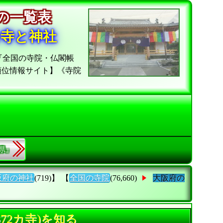
院の一覧表
お寺と神社
『全国の寺院・仏閣帳
順位情報サイト】《寺院
縄県』
阪府の神社
(719)】 【
全国の寺院
(76,660)
大阪府の
72カ寺)を知る