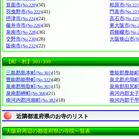
箕面市
(50)
柏原市
(No.220)
(No.221
羽曳野市
(41)
門真市
(No.222)
(No.223
摂津市
(24)
高石市
(No.224)
(No.225
藤井寺市
(30)
東大阪市
(No.226)
(No.
泉南市
(36)
四條畷市
(No.228)
(No.
交野市
(28)
大阪狭山市
(No.230)
(N
阪南市
(22)
(No.232)
【町・村】301-399
三島郡島本町
(15)
豊能郡豊能
(No.301)
豊能郡能勢町
(48)
泉北郡忠岡
(No.322)
泉南郡熊取町
(15)
泉南郡田尻
(No.361)
泉南郡岬町
(21)
南河内郡太
(No.366)
南河内郡河南町
(18)
南河内郡千
(No.382)
近隣都道府県のお寺のリスト
大阪府周辺の都道府県の寺院一覧表