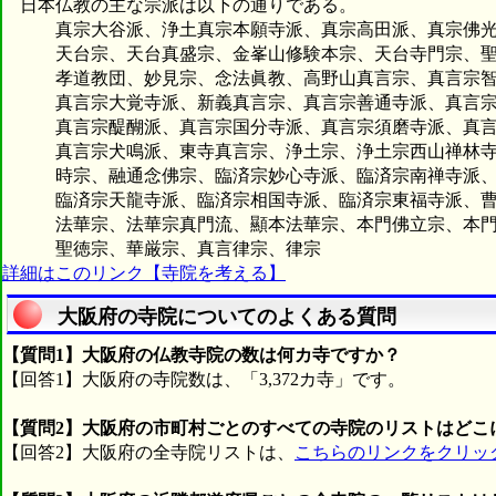
日本仏教の主な宗派は以下の通りである。
真宗大谷派、浄土真宗本願寺派、真宗高田派、真宗佛光
天台宗、天台真盛宗、金峯山修験本宗、天台寺門宗、聖
孝道教団、妙見宗、念法眞教、高野山真言宗、真言宗智
真言宗大覚寺派、新義真言宗、真言宗善通寺派、真言宗御
真言宗醍醐派、真言宗国分寺派、真言宗須磨寺派、真言宗
真言宗犬鳴派、東寺真言宗、浄土宗、浄土宗西山禅林寺派
時宗、融通念佛宗、臨済宗妙心寺派、臨済宗南禅寺派、
臨済宗天龍寺派、臨済宗相国寺派、臨済宗東福寺派、曹
法華宗、法華宗真門流、顯本法華宗、本門佛立宗、本門
聖徳宗、華厳宗、真言律宗、律宗
詳細はこのリンク【寺院を考える】
大阪府の寺院についてのよくある質問
【質問1】大阪府の仏教寺院の数は何カ寺ですか？
【回答1】大阪府の寺院数は、「3,372カ寺」です。
【質問2】大阪府の市町村ごとのすべての寺院のリストはどこ
【回答2】大阪府の全寺院リストは、
こちらのリンクをクリッ