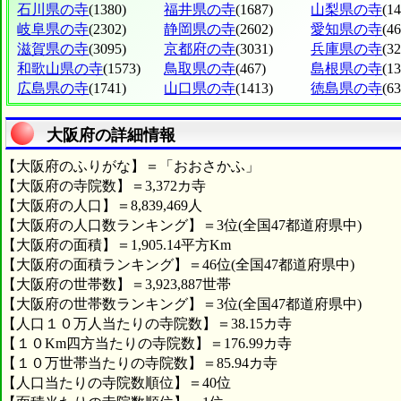
石川県の寺
(1380)
福井県の寺
(1687)
山梨県の寺
(1
岐阜県の寺
(2302)
静岡県の寺
(2602)
愛知県の寺
(4
滋賀県の寺
(3095)
京都府の寺
(3031)
兵庫県の寺
(3
和歌山県の寺
(1573)
鳥取県の寺
(467)
島根県の寺
(1
広島県の寺
(1741)
山口県の寺
(1413)
徳島県の寺
(63
大阪府の詳細情報
【大阪府のふりがな】＝「おおさかふ」
【大阪府の寺院数】＝3,372カ寺
【大阪府の人口】＝8,839,469人
【大阪府の人口数ランキング】＝3位(全国47都道府県中)
【大阪府の面積】＝1,905.14平方Km
【大阪府の面積ランキング】＝46位(全国47都道府県中)
【大阪府の世帯数】＝3,923,887世帯
【大阪府の世帯数ランキング】＝3位(全国47都道府県中)
【人口１０万人当たりの寺院数】＝38.15カ寺
【１０Km四方当たりの寺院数】＝176.99カ寺
【１０万世帯当たりの寺院数】＝85.94カ寺
【人口当たりの寺院数順位】＝40位