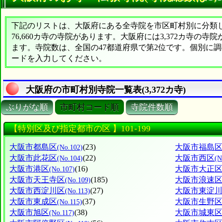
下記のリストは、大阪府にある全寺院を市区町村別に分類した
76,660カ寺の寺院があります。大阪府には3,372カ寺の寺
ます。寺院数は、全国の47都道府県で第2位です。個別に
ードを入力してください。
大阪府の市町村別寺院一覧表(3,372カ寺)
ぶりがな順
市町村コード順
寺院件数順
【特別区及び指定都市の区 】101-199
大阪市都島区
(23)
大阪市福島
(No.102)
大阪市此花区
(22)
大阪市西区
(No.104)
(N
大阪市港区
(16)
大阪市大正
(No.107)
大阪市天王寺区
(185)
大阪市浪速
(No.109)
大阪市西淀川区
(27)
大阪市東淀
(No.113)
大阪市東成区
(37)
大阪市生野
(No.115)
大阪市旭区
(38)
大阪市城東
(No.117)