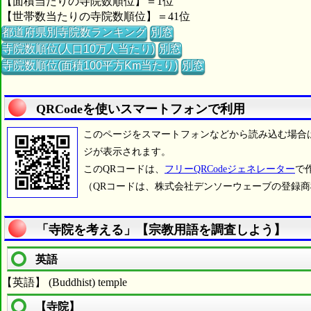
【面積当たりの寺院数順位】＝1位
【世帯数当たりの寺院数順位】＝41位
都道府県別寺院数ランキング
別窓
寺院数順位(人口10万人当たり)
別窓
寺院数順位(面積100平方Km当たり)
別窓
QRCodeを使いスマートフォンで利用
このページをスマートフォンなどから読み込む場合
ジが表示されます。
このQRコードは、
フリーQRCodeジェネレーター
で
（QRコードは、株式会社デンソーウェーブの登録
「寺院を考える」【宗教用語を調査しよう】
英語
【英語】 (Buddhist) temple
【寺院】