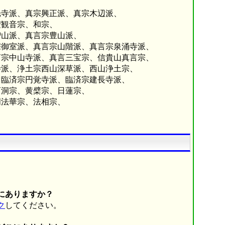
寺派、真宗興正派、真宗木辺派、
観音宗、和宗、
山派、真言宗豊山派、
室派、真言宗山階派、真言宗泉涌寺派、
中山寺派、真言三宝宗、信貴山真言宗、
、浄土宗西山深草派、西山浄土宗、
臨済宗円覚寺派、臨済宗建長寺派、
洞宗、黄檗宗、日蓮宗、
法華宗、法相宗、
にありますか？
ク
してください。