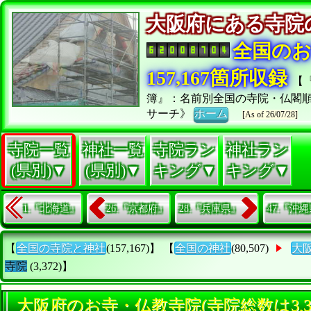
大阪府にある寺
全国の
157,167箇所収録
【
簿』：名前別全国の寺院・仏閣
サーチ》
ホーム
[As of 26/07/28]
寺院一覧
神社一覧
寺院ラン
神社ラン
(県別)▼
(県別)▼
キング▼
キング▼
1.『北海道』
26.『京都府』
28.『兵庫県』
47.『沖
【
全国の寺院と神社
(157,167)】 【
全国の神社
(80,507)
大
寺院
(3,372)】
大阪府のお寺・仏教寺院(寺院総数は3,3