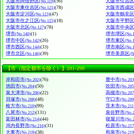
大阪市阿倍野区
(56)
大阪市住吉
(No.119)
大阪市東住吉区
(78)
大阪市西成
(No.121)
大阪市淀川区
(47)
大阪市鶴見
(No.123)
大阪市住之江区
(18)
大阪市平野
(No.125)
大阪市北区
(78)
大阪市中央
(No.127)
堺市
(1)
堺市堺区
(No.140)
(No.
堺市中区
(26)
堺市東区
(No.142)
(No.
堺市西区
(33)
堺市南区
(No.144)
(No.
堺市北区
(39)
堺市美原区
(No.146)
(N
【市（指定都市を除く）】201-299
岸和田市
(76)
豊中市
(No.202)
(No.203
池田市
(50)
吹田市
(No.204)
(No.205
泉大津市
(22)
高槻市
(No.206)
(No.207
貝塚市
(48)
守口市
(No.208)
(No.209
枚方市
(99)
茨木市
(No.210)
(No.211
八尾市
(131)
泉佐野市
(No.212)
(No.
富田林市
(44)
寝屋川市
(No.214)
(No.
河内長野市
(31)
松原市
(No.216)
(No.217
大東市
(38)
和泉市
(No.218)
(No.219