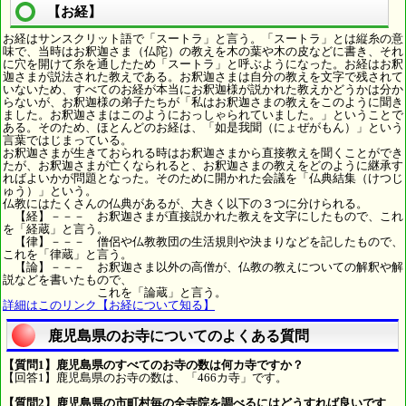
【お経】
お経はサンスクリット語で「スートラ」と言う。「スートラ」とは縦糸の意
味で、当時はお釈迦さま（仏陀）の教えを木の葉や木の皮などに書き、それ
に穴を開けて糸を通したため「スートラ」と呼ぶようになった。お経はお釈
迦さまが説法された教えである。お釈迦さまは自分の教えを文字で残されて
いないため、すべてのお経が本当にお釈迦様が説かれた教えかどうかは分か
らないが、お釈迦様の弟子たちが「私はお釈迦さまの教えをこのように聞き
ました。お釈迦さまはこのようにおっしゃられていました。」ということで
ある。そのため、ほとんどのお経は、「如是我聞（にょぜがもん）」という
言葉ではじまっている。
お釈迦さまが生きておられる時はお釈迦さまから直接教えを聞くことができ
たが、お釈迦さまが亡くなられると、お釈迦さまの教えをどのように継承す
ればよいかが問題となった。そのために開かれた会議を「仏典結集（けつじ
ゅう）」という。
仏教にはたくさんの仏典があるが、大きく以下の３つに分けられる。
【経】－－－ お釈迦さまが直接説かれた教えを文字にしたもので、これ
を「経蔵」と言う。
【律】－－－ 僧侶や仏教教団の生活規則や決まりなどを記したもので、
これを「律蔵」と言う。
【論】－－－ お釈迦さま以外の高僧が、仏教の教えについての解釈や解
説などを書いたもので、
これを「論蔵」と言う。
詳細はこのリンク【お経について知る】
鹿児島県のお寺についてのよくある質問
【質問1】鹿児島県のすべてのお寺の数は何カ寺ですか？
【回答1】鹿児島県のお寺の数は、「466カ寺」です。
【質問2】鹿児島県の市町村毎の全寺院を調べるにはどうすれば良いです