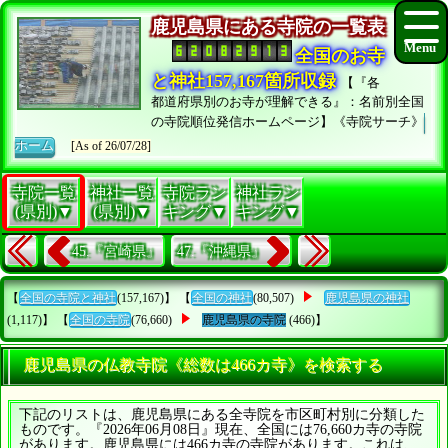
鹿児島県にある寺院の一覧表
全国のお寺
と神社157,167箇所収録
【『各
都道府県別のお寺が理解できる』：名前別全国
の寺院順位発信ホームページ】《寺院サーチ》
ホーム
[As of 26/07/28]
寺院一覧
神社一覧
寺院ラン
神社ラン
(県別)▼
(県別)▼
キング▼
キング▼
45.『宮崎県』
47.『沖縄県』
【
全国の寺院と神社
(157,167)】 【
全国の神社
(80,507)
鹿児島県の神社
(1,117)】 【
全国の寺院
(76,660)
鹿児島県の寺院
(466)】
鹿児島県の仏教寺院《総数は466カ寺》を検索する
下記のリストは、鹿児島県にある全寺院を市区町村別に分類した
ものです。『2026年06月08日』現在、全国には76,660カ寺の寺院
があります。鹿児島県には466カ寺の寺院があります。これは、