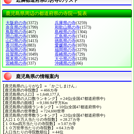
近隣都道府県のお寺のリスト
鹿児島県周辺の都道府県の寺院一覧表
大阪府の寺
(3372)
兵庫県の寺
(3259)
奈良県の寺
(1799)
和歌山県の寺
(1573)
鳥取県の寺
(467)
島根県の寺
(1304)
岡山県の寺
(1380)
広島県の寺
(1741)
山口県の寺
(1413)
徳島県の寺
(633)
香川県の寺
(883)
愛媛県の寺
(1070)
高知県の寺
(368)
福岡県の寺
(2279)
佐賀県の寺
(1049)
長崎県の寺
(729)
熊本県の寺
(1162)
大分県の寺
(1228)
宮崎県の寺
(337)
沖縄県の寺
(66)
鹿児島県の情報案内
【鹿児島県のふりがな】＝「かごしまけん」
【鹿児島県の寺院数】＝466カ寺
【鹿児島県の人口】＝1,648,177人
【鹿児島県の人口数ランキング】＝24位(全国47都道府県中)
【鹿児島県の面積】＝9,186.94平方Km
【鹿児島県の面積ランキング】＝10位(全国47都道府県中)
【鹿児島県の世帯数】＝724,690世帯
【鹿児島県の世帯数ランキング】＝22位(全国47都道府県中)
【人口１０万人当たりの寺院数】＝28.27カ寺
【１０Km四方当たりの寺院数】＝5.07カ寺
【１０万世帯当たりの寺院数】＝64.3カ寺
【人口当たりの寺院数順位】＝44位