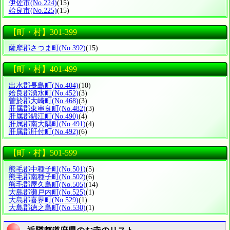
伊佐市
(No.224)
(15)
姶良市
(No.225)
(15)
【町・村】301-399
薩摩郡さつま町
(No.392)
(15)
【町・村】401-499
出水郡長島町
(No.404)
(10)
姶良郡湧水町
(No.452)
(3)
曽於郡大崎町
(No.468)
(3)
肝属郡東串良町
(No.482)
(3)
肝属郡錦江町
(No.490)
(4)
肝属郡南大隅町
(No.491)
(4)
肝属郡肝付町
(No.492)
(6)
【町・村】501-599
熊毛郡中種子町
(No.501)
(5)
熊毛郡南種子町
(No.502)
(6)
熊毛郡屋久島町
(No.505)
(14)
大島郡瀬戸内町
(No.525)
(1)
大島郡喜界町
(No.529)
(1)
大島郡徳之島町
(No.530)
(1)