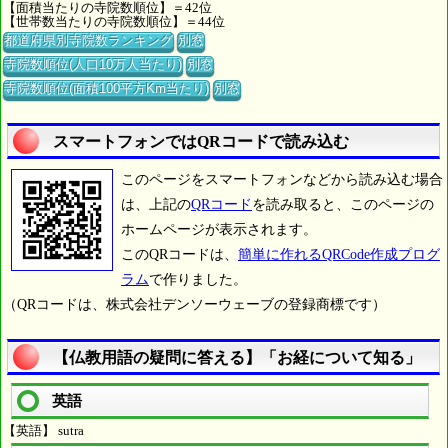
【面積当たりの寺院数順位】＝42位
【世帯数当たりの寺院数順位】＝44位
都道府県別寺院数ランキング
別窓
寺院数順位(人口10万人当たり)
別窓
寺院数順位(面積100平方Km当たり)
別窓
スマートフォンではQRコードで読み込む
このページをスマートフォンなどから読み込む場合
は、上記の
QRコード
を読み取ると、このページの
ホームページが表示されます。
このQRコードは、
簡単に作れるQRCode作成プログ
ラム
で作りました。
（QRコードは、株式会社デンソーウェーブの登録商標です）
【仏教用語の疑問に答える】「お経について知る」
英語
【英語】 sutra