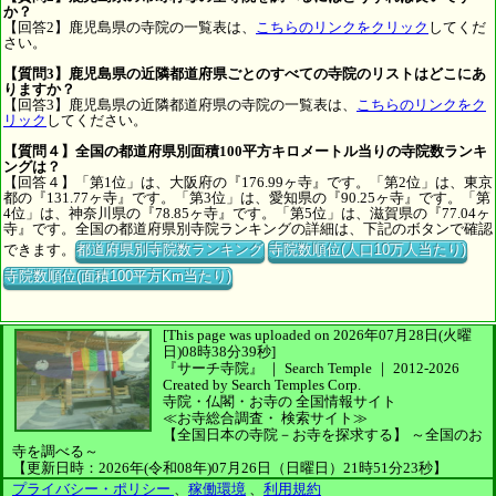
か？
【回答2】鹿児島県の寺院の一覧表は、
こちらのリンクをクリック
してくだ
さい。
【質問3】鹿児島県の近隣都道府県ごとのすべての寺院のリストはどこにあ
りますか？
【回答3】鹿児島県の近隣都道府県の寺院の一覧表は、
こちらのリンクをク
リック
してください。
【質問４】全国の都道府県別面積100平方キロメートル当りの寺院数ランキ
ングは？
【回答４】「第1位」は、大阪府の『176.99ヶ寺』です。「第2位」は、東京
都の『131.77ヶ寺』です。「第3位」は、愛知県の『90.25ヶ寺』です。「第
4位」は、神奈川県の『78.85ヶ寺』です。「第5位」は、滋賀県の『77.04ヶ
寺』です。全国の都道府県別寺院ランキングの詳細は、下記のボタンで確認
できます。
都道府県別寺院数ランキング
寺院数順位(人口10万人当たり)
寺院数順位(面積100平方Km当たり)
[This page was uploaded on 2026年07月28日(火曜
日)08時38分39秒]
『サーチ寺院』 ｜ Search Temple
｜
2012-2026
Created by
Search Temples Corp.
寺院・仏閣・お寺の
全国情報サイト
≪お寺総合調査・
検索サイト≫
【全国日本の寺院－お寺を探求する】
～全国のお
寺を調べる～
【更新日時：2026年(令和08年)07月26日（日曜日）21時51分23秒】
プライバシー・ポリシー
、
稼働環境
、
利用規約