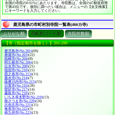
全国の寺院の0.61%にあたります。寺院数は、全国の47都道府県
で第43位です。個別に調べたい場合は、メニューの【全文検索】
にキーワードを入力してください。
鹿児島県の市町村別寺院一覧表(466カ寺)
ぶりがな順
市町村コード順
寺院件数順
【市（指定都市を除く）】201-299
鹿児島市
(No.201)
(69)
鹿屋市
(No.203)
(22)
枕崎市
(No.204)
(8)
阿久根市
(No.206)
(11)
出水市
(No.208)
(21)
指宿市
(No.210)
(21)
西之表市
(No.213)
(11)
垂水市
(No.214)
(7)
薩摩川内市
(No.215)
(53)
日置市
(No.216)
(28)
曽於市
(No.217)
(14)
霧島市
(No.218)
(21)
いちき串木野市
(No.219)
(13)
南さつま市
(No.220)
(24)
志布志市
(No.221)
(11)
奄美市
(No.222)
(3)
南九州市
(No.223)
(23)